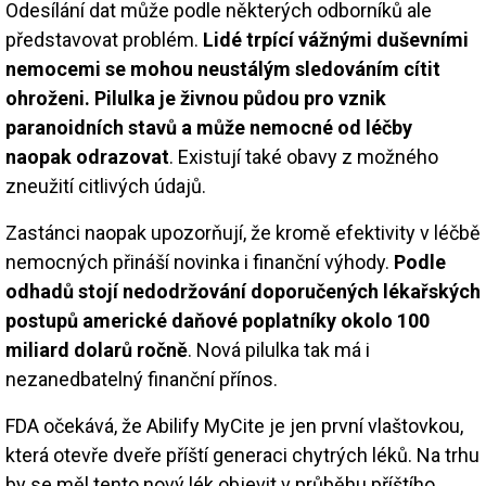
Odesílání dat může podle některých odborníků ale
představovat problém.
Lidé trpící vážnými duševními
nemocemi se mohou neustálým sledováním cítit
ohroženi. Pilulka je živnou půdou pro vznik
paranoidních stavů a může nemocné od léčby
naopak odrazovat
. Existují také obavy z možného
zneužití citlivých údajů.
Zastánci naopak upozorňují, že kromě efektivity v léčbě
nemocných přináší novinka i finanční výhody.
Podle
odhadů stojí nedodržování doporučených lékařských
postupů americké daňové poplatníky okolo 100
miliard dolarů ročně
. Nová pilulka tak má i
nezanedbatelný finanční přínos.
FDA očekává, že Abilify MyCite je jen první vlaštovkou,
která otevře dveře příští generaci chytrých léků. Na trhu
by se měl tento nový lék objevit v průběhu příštího