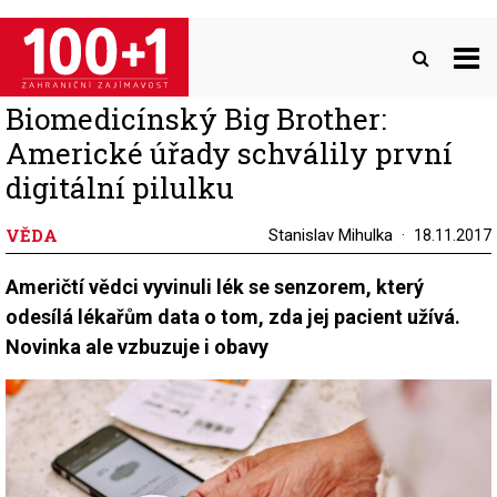
Přejít
k
hlavnímu
obsahu
Biomedicínský Big Brother:
Americké úřady schválily první
digitální pilulku
VĚDA
Stanislav Mihulka
18.11.2017
Američtí vědci vyvinuli lék se senzorem, který
odesílá lékařům data o tom, zda jej pacient užívá.
Novinka ale vzbuzuje i obavy