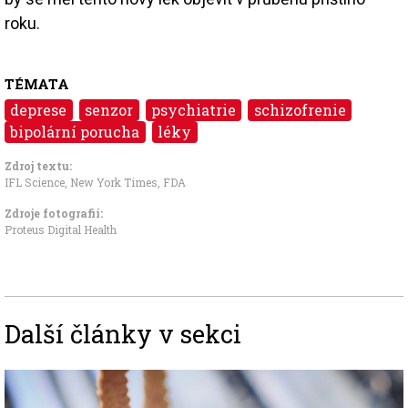
roku.
TÉMATA
deprese
senzor
psychiatrie
schizofrenie
bipolární porucha
léky
Zdroj textu:
IFL Science, New York Times, FDA
Zdroje fotografii:
Proteus Digital Health
Další články v sekci
Image