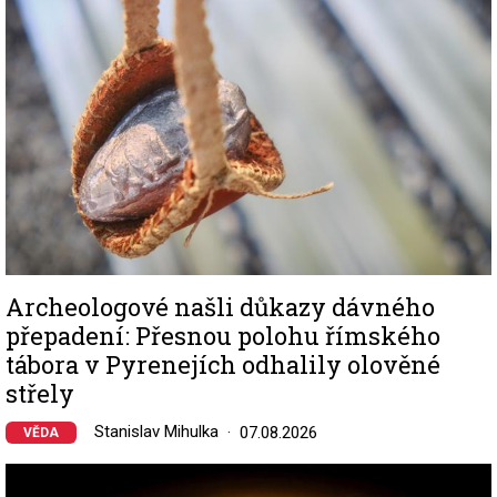
Archeologové našli důkazy dávného
přepadení: Přesnou polohu římského
tábora v Pyrenejích odhalily olověné
střely
Stanislav Mihulka
07.08.2026
VĚDA
Image