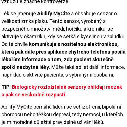
vzbuzuje značné kontroverze.
Lék se jmenuje
Abilify MyCite
a obsahuje senzor o
velikosti zrnka písku. Tento senzor, vyrobený z
bezpečného množství mědi, hořčíku a křemíku, se
aktivuje v okamžiku, kdy se setká s kyselinou v žaludku.
Od té chvíle
komunikuje s nositelnou elektronikou,
která pak dále přes aplikace chytrého telefonu posílá
lékařům informace o tom, zda pacient skutečně
spolkl nezbytné léky
. Může také sdílet další informace,
například o aktivitě pacienta, s vybranými osobami.
TIP:
Biologicky rozložitelné senzory ohlídají mozek
a pak se neškodně rozpustí
Abilify MyCite pomáhá lidem se schizofrenií, bipolární
chorobou nebo těžkou depresí, tedy nemocí, u kterých
je mimořádně důležité pravidelné užívání léků.