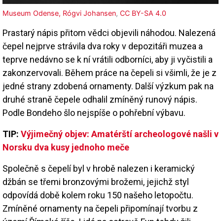
Museum Odense, Rógvi Johansen
,
CC BY-SA 4.0
Prastarý nápis přitom vědci objevili náhodou. Nalezená
čepel nejprve strávila dva roky v depozitáři muzea a
teprve nedávno se k ní vrátili odborníci, aby ji vyčistili a
zakonzervovali. Během práce na čepeli si všimli, že je z
jedné strany zdobená ornamenty. Další výzkum pak na
druhé straně čepele odhalil zmíněný runový nápis.
Podle Bondeho šlo nejspíše o pohřební výbavu.
TIP:
Výjimečný objev: Amatérští archeologové našli v
Norsku dva kusy jednoho meče
Společně s čepelí byl v hrobě nalezen i keramický
džbán se třemi bronzovými brožemi, jejichž styl
odpovídá době kolem roku 150 našeho letopočtu.
Zmíněné ornamenty na čepeli připomínají tvorbu z