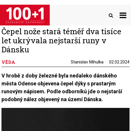
Přejít
k
hlavnímu
obsahu
Čepel nože stará téměř dva tisíce
let ukrývala nejstarší runy v
Dánsku
VĚDA
Stanislav Mihulka
02.02.2024
V hrobě z doby železné byla nedaleko dánského
města Odense objevena čepel dýky s prastarým
runovým nápisem. Podle odborníků jde o nejstarší
podobný nález objevený na území Dánska.