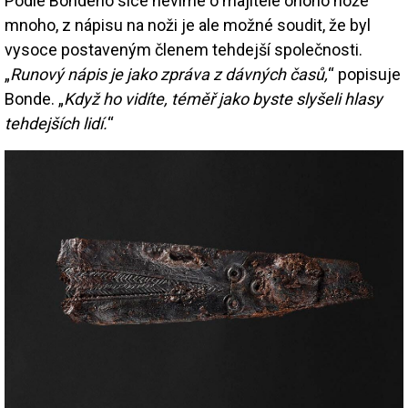
Podle Bondeho sice nevíme o majitele onoho nože
mnoho, z nápisu na noži je ale možné soudit, že byl
vysoce postaveným členem tehdejší společnosti.
„
Runový nápis je jako zpráva z dávných časů,
“ popisuje
Bonde. „
Když ho vidíte, téměř jako byste slyšeli hlasy
tehdejších lidí.
“