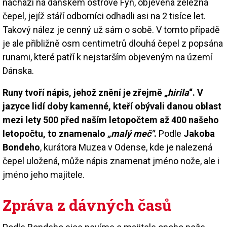
nachází na dánském ostrově Fyn, objevena železná
čepel, jejíž stáří odborníci odhadli asi na 2 tisíce let.
Takový nález je cenný už sám o sobě. V tomto případě
je ale přibližně osm centimetrů dlouhá čepel z popsána
runami, které patří k nejstarším objeveným na území
Dánska.
Runy tvoří nápis, jehož znění je zřejmě „
hirila
“. V
jazyce lidí doby kamenné, kteří obývali danou oblast
mezi lety 500 před naším letopočtem až 400 našeho
letopočtu, to znamenalo
„malý meč"
.
Podle
Jakoba
Bondeho
, kurátora Muzea v Odense, kde je nalezená
čepel uložená, může nápis znamenat jméno nože, ale i
jméno jeho majitele.
Zpráva z dávných časů