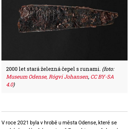
2000 let stará železná čepel s runami.
(foto:
Museum Odense, Rógvi Johansen
,
CC BY-SA
4.0
)
V roce 2021 byla v hrobě u města Odense, které se