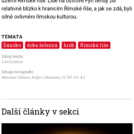
území Římské říše. Lidé na ostrově Fyn tehdy žili
relativně blízko k hranicím Římské říše, a jak se zdá, byli
silně ovlivněni římskou kulturou.
TÉMATA
Dánsko
doba železná
hrob
Římská říše
Zdroj textu:
Live Science
Zdroje fotografii:
Museum Odense, Rógvi Johansen
,
CC BY-SA 4.0
Další články v sekci
Image