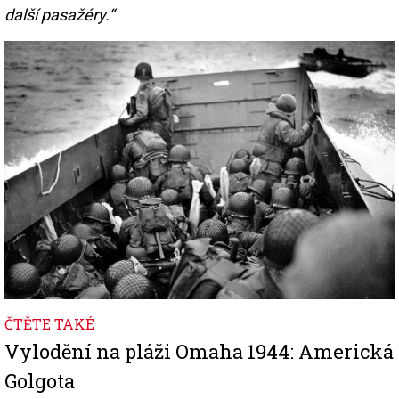
další pasažéry.“
Image
ČTĚTE TAKÉ
Vylodění na pláži Omaha 1944: Americká
Golgota