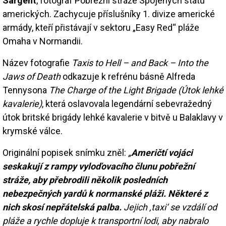
Sargent
, fotograf Pobřežní stráže Spojených států
amerických. Zachycuje příslušníky 1. divize americké
armády, kteří přistávají v sektoru „Easy Red“ pláže
Omaha v Normandii.
Název fotografie
Taxis to Hell – and Back – Into the
Jaws of Death
odkazuje k refrénu básně Alfreda
Tennysona
The Charge of the Light Brigade (Útok lehké
kavalerie)
, která oslavovala legendární sebevražedný
útok britské brigády lehké kavalerie v bitvě u Balaklavy v
krymské válce.
Originální popisek snímku zněl:
„
Američtí vojáci
seskakují z rampy vyloďovacího člunu pobřežní
stráže, aby přebrodili několik posledních
nebezpečných yardů k normanské pláži. Některé z
nich skosí nepřátelská palba.
Jejich ‚taxi‘ se vzdálí od
pláže a rychle dopluje k transportní lodi, aby nabralo