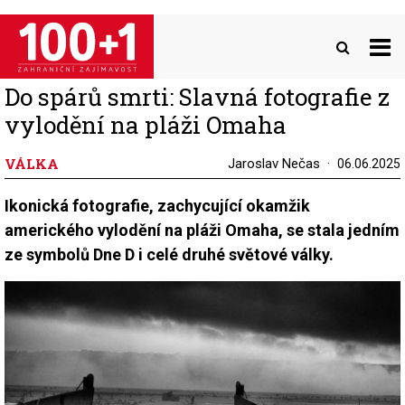
Přejít
k
hlavnímu
obsahu
Do spárů smrti: Slavná fotografie z
vylodění na pláži Omaha
VÁLKA
Jaroslav Nečas
06.06.2025
Ikonická fotografie, zachycující okamžik
amerického vylodění na pláži Omaha, se stala jedním
ze symbolů Dne D i celé druhé světové války.