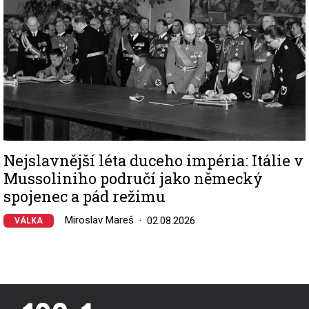
Nejslavnější léta duceho impéria: Itálie v
Mussoliniho područí jako německý
spojenec a pád režimu
Miroslav Mareš
02.08.2026
VÁLKA