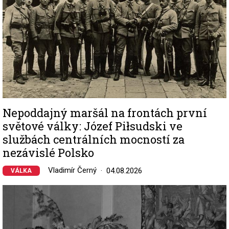
Nepoddajný maršál na frontách první
světové války: Józef Piłsudski ve
službách centrálních mocností za
nezávislé Polsko
Vladimír Černý
04.08.2026
VÁLKA
Image