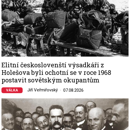
Elitní českoslovenští výsadkáři z
Holešova byli ochotní se v roce 1968
postavit sovětským okupantům
Jiří Veřmiřovský
07.08.2026
VÁLKA
Image