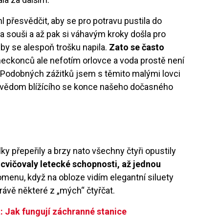
přesvědčit, aby se pro potravu pustila do
na souši a až pak si váhavým kroky došla pro
by se alespoň trošku napila.
Zato se často
eckonců ale nefotím orlovce a voda prostě není
u. Podobných zážitků jsem s těmito malými lovci
l vědom blížícího se konce našeho dočasného
 přepeřily a brzy nato všechny čtyři opustily
rocvičovaly letecké schopnosti, až jednou
menu, když na obloze vidím elegantní siluety
právě některé z „mých“ čtyřčat.
: Jak fungují záchranné stanice