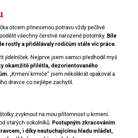
u
ička otcem přinesenou potravu vždy pečlivě
 podělit všechny čerstvě narozené potomky.
Bíle
 rostly a přidělávaly rodičům stále víc práce.
it jídelníček. Nejprve jsem samici předhodil myš
ky okamžitě přilétla, dezorientovaného
tům.
„Krmení krmiče“ jsem několikrát opakoval a
ího dravce co nejlépe zachytil.
i
štolky zvyknout na mou přítomnost u krmení.
d starých sokolníků.
Postupným zkracováním
ravcem, i díky neutuchajícímu hladu mláďat,