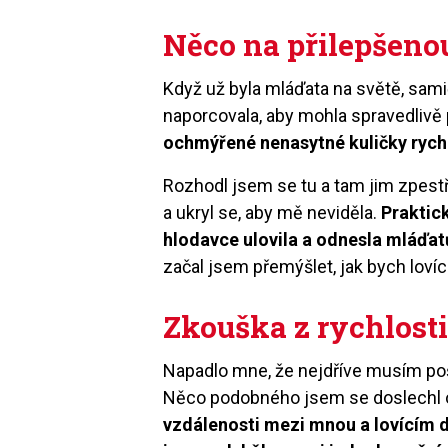
Něco na přilepšeno
Když už byla mláďata na světě, sam
naporcovala, aby mohla spravedlivě
ochmýřené nenasytné kuličky rychle
Rozhodl jsem se tu a tam jim zpestř
a ukryl se, aby mě neviděla.
Praktic
hlodavce ulovila a odnesla mláďa
začal jsem přemýšlet, jak bych lovíc
Zkouška z rychlost
Napadlo mne, že nejdříve musím po
Něco podobného jsem se doslechl o
vzdálenosti mezi mnou a lovícím d