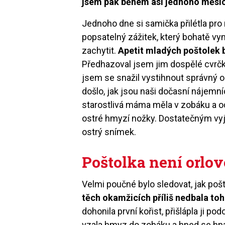
jsem pak během asi jednoho měsíce
Jednoho dne si samička přilétla pro 
popsatelný zážitek, který bohatě vyna
zachytit.
Apetit mladých poštolek b
Předhazoval jsem jim dospělé cvrčky
jsem se snažil vystihnout správný 
došlo, jak jsou naši dočasní nájemní
starostlivá máma měla v zobáku a odl
ostré hmyzí nožky. Dostatečným vyj
ostrý snímek.
Poštolka není orlov
Velmi poučné bylo sledovat, jak pošt
těch okamžicích příliš nedbala to
dohonila první kořist, přišlápla ji pod
vzala hmyz do zobáku a hned se hna