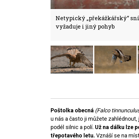
Netypický „překážkářský“ sní
vyžaduje i jiný pohyb
Poštolka obecná
(Falco tinnunculu
u nás a často ji můžete zahlédnout,
podél silnic a polí.
Už na dálku lze p
třepotavého letu.
Vznáší se na míst