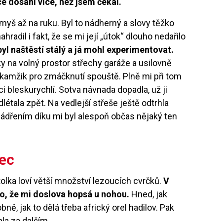
 dosáhl více, než jsem čekal.
myš až na ruku. Byl to nádherný a slovy těžko
hradil i fakt, že se mi její „útok“ dlouho nedařilo
yl naštěstí stálý a já mohl experimentovat.
 na volný prostor střechy garáže a usilovně
okamžik pro zmáčknutí spouště. Plně mi při tom
ci bleskurychlí. Sotva návnada dopadla, už ji
étala zpět. Na vedlejší střeše ještě odtrhla
ádřením díku mi byl alespoň občas nějaký ten
ec
olka loví větší množství lezoucích cvrčků.
V
ho, že mi doslova hopsá u nohou.
Hned, jak
obně, jak to dělá třeba africký orel hadilov. Pak
la za dalším.