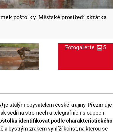
mek poštolky. Městské prostředí zkrátka
Fotogalerie
5
s)
je stálým obyvatelem české krajiny. Přezimuje
 jak sedí na stromech a telegrafních sloupech
oštolku identifikovat podle charakteristického
ě a bystrým zrakem vyhlíží kořist, na kterou se