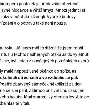
 biotopem poštolek je především otevřená
hlavně hlodavce a větší hmyz. Mnozí jedinci si
dmínky v městské džungli. Vysoké budovy
ízdění a o potravu také není nouze.
ku roku.
Já jsem měl to štěstí, že jsem mohl
rituálu těchto nádherných ptáků až do vylétnutí
valo, byl jeden z obyčejných plzeňských dvorů.
ly malé nepoužívané okénko do spíže, asi
okolních střechách a ve vzduchu se pak
Pestře zbarvený sameček několikrát za den
ě se s ní pářil. Zatímco ona většinu času jen
ého holuba, létal starostlivý otec na lov. A to po
a hlasitě vítali.