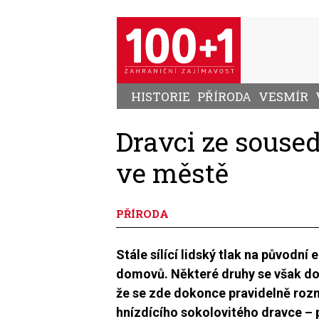
Přejít
k
hlavnímu
obsahu
HISTORIE
PŘÍRODA
VESMÍR
Dravci ze soused
ve městě
PŘÍRODA
Stále sílící lidský tlak na původní
domovů. Některé druhy se však dok
že se zde dokonce pravidelně rozmn
hnízdícího sokolovitého dravce –