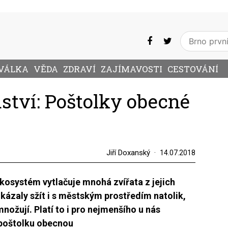
VÁLKA
VĚDA
ZDRAVÍ
ZAJÍMAVOSTI
CESTOVÁNÍ
ství: Poštolky obecné
Jiří Doxanský
14.07.2018
 ekosystém vytlačuje mnohá zvířata z jejich
ázaly sžít i s městským prostředím natolik,
ožují. Platí to i pro nejmenšího u nás
 poštolku obecnou