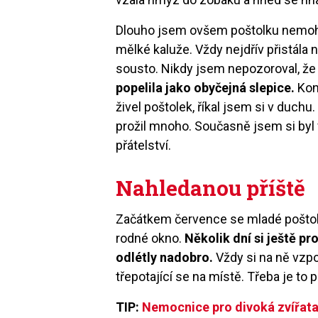
Dlouho jsem ovšem poštolku nemohl 
mělké kaluže. Vždy nejdřív přistála 
sousto. Nikdy jsem nepozoroval, že 
popelila jako obyčejná slepice.
Kon
živel poštolek, říkal jsem si v duch
prožil mnoho. Současně jsem si by
přátelství.
Nahledanou příště
Začátkem července se mladé poštolky
rodné okno.
Několik dní si ještě p
odlétly nadobro.
Vždy si na ně vzpo
třepotající se na místě. Třeba je to 
TIP:
Nemocnice pro divoká zvířata