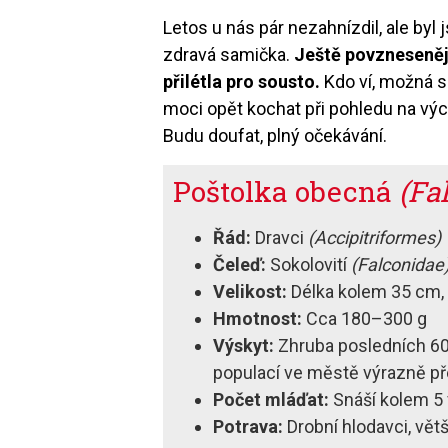
Letos u nás pár nezahnízdil, ale byl
zdravá samička.
Ještě povznesenějš
přilétla pro sousto.
Kdo ví, možná se
moci opět kochat při pohledu na vý
Budu doufat, plný očekávání.
Poštolka obecná
(Fa
Řád:
Dravci
(Accipitriformes)
Čeleď:
Sokolovití
(Falconidae
Velikost:
Délka kolem 35 cm, 
Hmotnost:
Cca 180–300 g
Výskyt:
Zhruba posledních 60 
populací ve městě výrazně př
Počet mláďat:
Snáší kolem 5 
Potrava:
Drobní hlodavci, větš