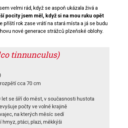
 jsem velmi rád, když se aspoň ukázala živá a
í pocity jsem měl, když si na mou ruku opět
 příští rok zase vrátí na stará místa a já se budu
chovu nové generace strážců plzeňské oblohy.
lco tinnunculus)
)
rozpětí cca 70 cm
let se šíří do měst, v současnosti hustota
evyšuje počty ve volné krajině
vajec, na kterých měsíc sedí
í hmyz, ptáci, plazi, měkkýši