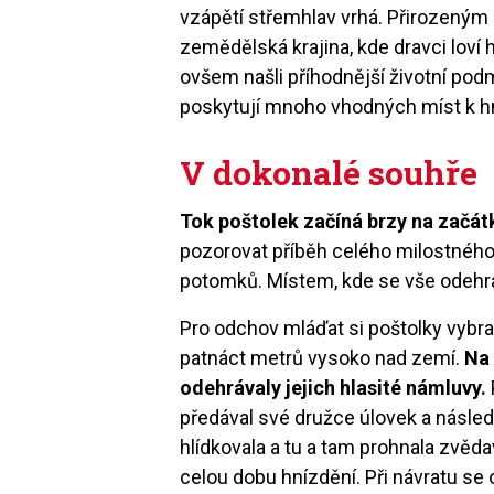
vzápětí střemhlav vrhá. Přirozeným
zemědělská krajina, kde dravci loví 
ovšem našli příhodnější životní po
poskytují mnoho vhodných míst k hn
V dokonalé souhře
Tok poštolek začíná brzy na začát
pozorovat příběh celého milostného 
potomků. Místem, kde se vše odehrá
Pro odchov mláďat si poštolky vybra
patnáct metrů vysoko nad zemí.
Na 
odehrávaly jejich hlasité námluvy.
předával své družce úlovek a následn
hlídkovala a tu a tam prohnala zvědav
celou dobu hnízdění. Při návratu se ob