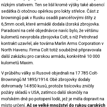
nízkým stativem. Ten se lišil kromě výšky také absencí
sedátka či otočnou opěrkou pro lokty střelce. Část z
browningů pak v Rusku osadili pancéřovými štíty z
6,5mm oceli, které armádě dodala ižorská zbrojovka.
Paradoxní na celé objednávce navíc bylo, že většinu
kulometů nevyrobila zbrojovka Colt, s níž Petrohrad
kontrakt uzavřel, ale továrna Marlin Arms Corporation v
North Havenu. Firma Colt totiž souběžně připravovala
další zakázku pro carskou armádu, konkrétně 10 000
kulometů Maxim.
V průběhu války si Rusové objednali na 17 785 Colt-
Browningů M 1895/1914. Obě zbrojovky dodaly
dohromady 14 850 kusů, protože tisícovku zničily
požáry skladů v USA, zatímco další skončily na
mořském dně po potopení lodě, jež je měla dopravit na
místo určení.
Ač se velké množství do rukou carských