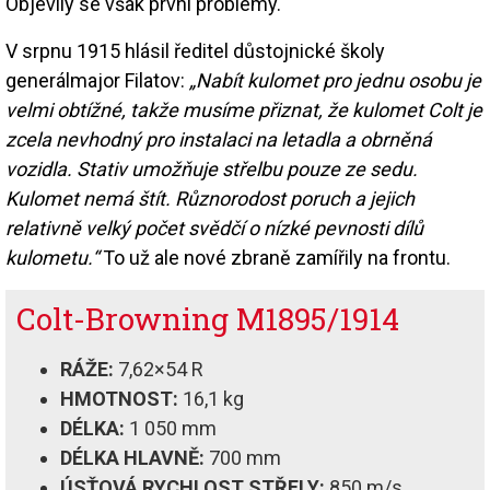
Objevily se však první problémy.
V srpnu 1915 hlásil ředitel důstojnické školy
generálmajor Filatov:
„Nabít kulomet pro jednu osobu je
velmi obtížné, takže musíme přiznat, že kulomet Colt je
zcela nevhodný pro instalaci na letadla a obrněná
vozidla. Stativ umožňuje střelbu pouze ze sedu.
Kulomet nemá štít. Různorodost poruch a jejich
relativně velký počet svědčí o nízké pevnosti dílů
kulometu.“
To už ale nové zbraně zamířily na frontu.
Colt-Browning M1895/1914
RÁŽE:
7,62×54 R
HMOTNOST:
16,1 kg
DÉLKA:
1 050 mm
DÉLKA HLAVNĚ:
700 mm
ÚSŤOVÁ RYCHLOST STŘELY:
850 m/s