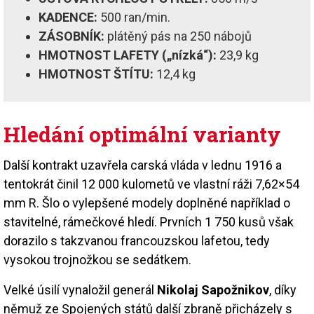
KADENCE:
500 ran/min.
ZÁSOBNÍK:
plátěný pás na 250 nábojů
HMOTNOST LAFETY („nízká“):
23,9 kg
HMOTNOST ŠTÍTU:
12,4 kg
Hledání optimální varianty
Další kontrakt uzavřela carská vláda v lednu 1916 a
tentokrát činil 12 000 kulometů ve vlastní ráži 7,62×54
mm R. Šlo o vylepšené modely doplněné například o
stavitelné, rámečkové hledí. Prvních 1 750 kusů však
dorazilo s takzvanou francouzskou lafetou, tedy
vysokou trojnožkou se sedátkem.
Velké úsilí vynaložil generál
Nikolaj Sapožnikov
, díky
němuž ze Spojených států další zbraně přicházely s