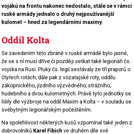
vojáků na frontu nakonec nedostalo, stále se v rámci
ruské armády jednalo o druhý nejpoužívanější
kulomet – hned za legendárními maximy
.
Oddíl Kolta
Se zavedením této zbraně v ruské armádě bylo jasné,
že se s ní musí dříve či později setkat také legionáři čs.
vojska na Rusi. Pluky čs. legií sestávaly ze tří praporů o
čtyřech rotách, dále pak z vozatajské roty, oddílu
zákopnického, jízdního výzvědného, strážního,
hudebního a dvou kulometných. Právě tyto jednotky se
lišily dle výzbroje na oddíl Maxim a Kolta – v souladu se
svébytným legionářským počeštěním.
Na spolehlivost některých kusů vzpomínal také jeden z
dobrovolníků
Karel Fibich
ve druhém díle své