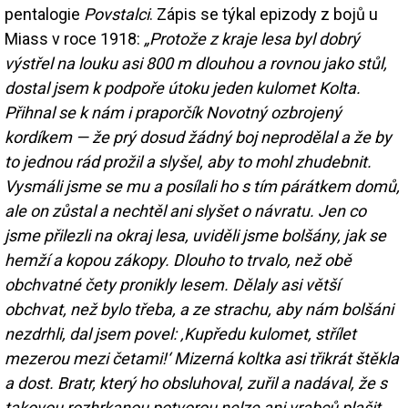
pentalogie
Povstalci
. Zápis se týkal epizody z bojů u
Miass v roce 1918:
„Protože z kraje lesa byl dobrý
výstřel na louku asi 800 m dlouhou a rovnou jako stůl,
dostal jsem k podpoře útoku jeden kulomet Kolta.
Přihnal se k nám i praporčík Novotný ozbrojený
kordíkem — že prý dosud žádný boj neprodělal a že by
to jednou rád prožil a slyšel, aby to mohl zhudebnit.
Vysmáli jsme se mu a posílali ho s tím párátkem domů,
ale on zůstal a nechtěl ani slyšet o návratu. Jen co
jsme přilezli na okraj lesa, uviděli jsme bolšány, jak se
hemží a kopou zákopy. Dlouho to trvalo, než obě
obchvatné čety pronikly lesem. Dělaly asi větší
obchvat, než bylo třeba, a ze strachu, aby nám bolšáni
nezdrhli, dal jsem povel: ‚Kupředu kulomet, střílet
mezerou mezi četami!‘ Mizerná koltka asi třikrát štěkla
a dost. Bratr, který ho obsluhoval, zuřil a nadával, že s
takovou rozhrkanou potvorou nelze ani vrabců plašit,