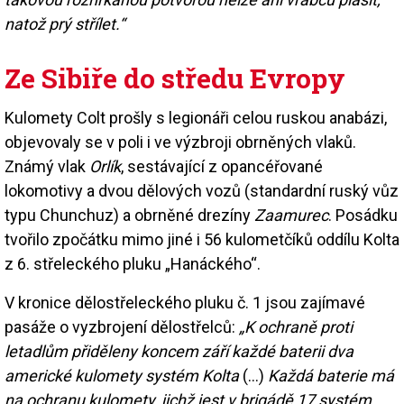
natož prý střílet.“
Ze Sibiře do středu Evropy
Kulomety Colt prošly s legionáři celou ruskou anabázi,
objevovaly se v poli i ve výzbroji obrněných vlaků.
Známý vlak
Orlík
, sestávající z opancéřované
lokomotivy a dvou dělových vozů (standardní ruský vůz
typu Chunchuz) a obrněné drezíny
Zaamurec
. Posádku
tvořilo zpočátku mimo jiné i 56 kulometčíků oddílu Kolta
z 6. střeleckého pluku „Hanáckého“.
V kronice dělostřeleckého pluku č. 1 jsou zajímavé
pasáže o vyzbrojení dělostřelců:
„K ochraně proti
letadlům přiděleny koncem září každé baterii dva
americké kulomety systém Kolta
(…)
Každá baterie má
na ochranu kulomety, jichž jest v brigádě 17 systém