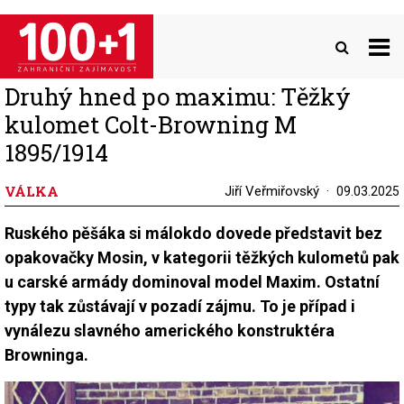
Přejít
k
hlavnímu
obsahu
Druhý hned po maximu: Těžký
kulomet Colt-Browning M
1895/1914
VÁLKA
Jiří Veřmiřovský
09.03.2025
Ruského pěšáka si málokdo dovede představit bez
opakovačky Mosin, v kategorii těžkých kulometů pak
u carské armády dominoval model Maxim. Ostatní
typy tak zůstávají v pozadí zájmu. To je případ i
vynálezu slavného amerického konstruktéra
Browninga.