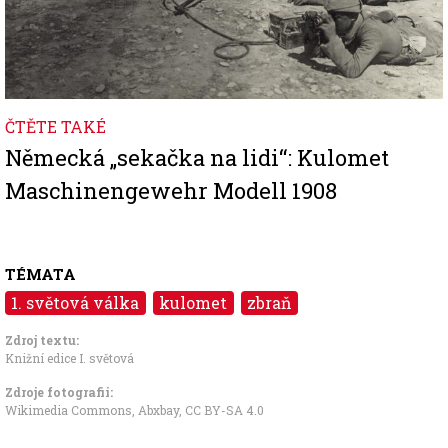
ČTĚTE TAKÉ
Německá „sekačka na lidi“: Kulomet
Maschinengewehr Modell 1908
TÉMATA
1. světová válka
kulomet
zbraň
Zdroj textu:
Knižní edice I. světová
Zdroje fotografii:
Wikimedia Commons, Abxbay
,
CC BY-SA 4.0