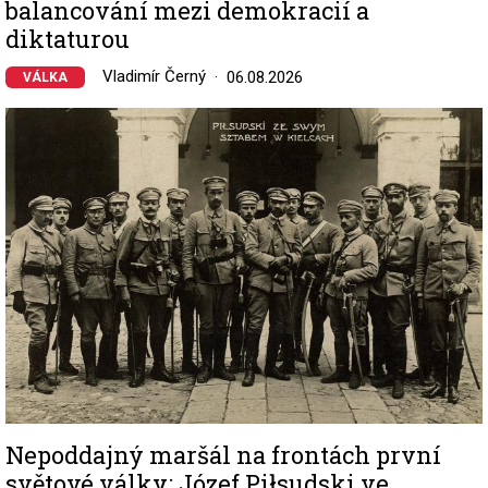
balancování mezi demokracií a
diktaturou
Vladimír Černý
06.08.2026
VÁLKA
Image
Nepoddajný maršál na frontách první
světové války: Józef Piłsudski ve