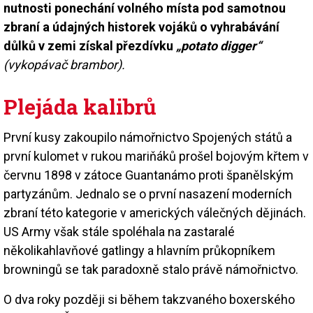
nutnosti ponechání volného místa pod samotnou
zbraní a údajných historek vojáků o vyhrabávání
důlků v zemi získal přezdívku
„potato digger“
(vykopávač brambor).
Plejáda kalibrů
První kusy zakoupilo námořnictvo Spojených států a
první kulomet v rukou mariňáků prošel bojovým křtem v
červnu 1898 v zátoce Guantanámo proti španělským
partyzánům. Jednalo se o první nasazení moderních
zbraní této kategorie v amerických válečných dějinách.
US Army však stále spoléhala na zastaralé
několikahlavňové gatlingy a hlavním průkopníkem
browningů se tak paradoxně stalo právě námořnictvo.
O dva roky později si během takzvaného boxerského