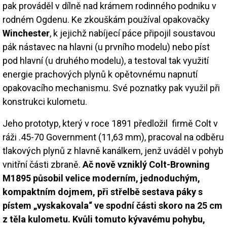
pak prováděl v dílně nad krámem rodinného podniku v
rodném Ogdenu. Ke zkouškám používal opakovačky
Winchester
, k jejichž nabíjecí páce připojil soustavou
pák nástavec na hlavni (u prvního modelu) nebo píst
pod hlavní (u druhého modelu), a testoval tak využití
energie prachových plynů k opětovnému napnutí
opakovacího mechanismu. Své poznatky pak využil při
konstrukci kulometu.
Jeho prototyp, který v roce 1891 předložil firmě Colt v
ráži .45-70 Government (11,63 mm), pracoval na odběru
tlakových plynů z hlavně kanálkem, jenž uváděl v pohyb
vnitřní části zbraně.
Ač nově vzniklý Colt-Browning
M1895 působil velice moderním, jednoduchým,
kompaktním dojmem, při střelbě sestava páky s
pístem „vyskakovala“ ve spodní části skoro na 25 cm
z těla kulometu. Kvůli tomuto kývavému pohybu,