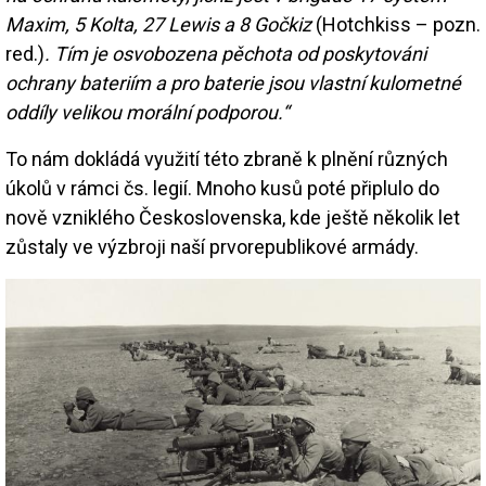
Maxim, 5 Kolta, 27 Lewis a 8 Gočkiz
(Hotchkiss – pozn.
red.)
. Tím je osvobozena pěchota od poskytováni
ochrany bateriím a pro baterie jsou vlastní kulometné
oddíly velikou morální podporou.“
To nám dokládá využití této zbraně k plnění různých
úkolů v rámci čs. legií. Mnoho kusů poté připlulo do
nově vzniklého Československa, kde ještě několik let
zůstaly ve výzbroji naší prvorepublikové armády.
Image