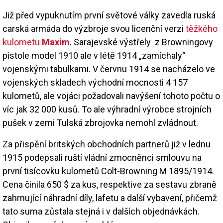
Již před vypuknutím první světové války zavedla ruská
carská armáda do výzbroje svou licenční verzi
těžkého
kulometu
Maxim
. Sarajevské výstřely z Browningovy
pistole model 1910 ale v létě 1914 „zamíchaly“
vojenskými tabulkami. V červnu 1914 se nacházelo ve
vojenských skladech východní mocnosti 4 157
kulometů, ale vojáci požadovali navýšení tohoto počtu o
víc jak 32 000 kusů. To ale výhradní výrobce strojních
pušek v zemi Tulská zbrojovka nemohl zvládnout.
Za přispění britských obchodních partnerů již v lednu
1915 podepsali ruští vládní zmocněnci smlouvu na
první tisícovku kulometů Colt-Browning M 1895/1914.
Cena činila 650 $ za kus, respektive za sestavu zbraně
zahrnující náhradní díly, lafetu a další vybavení, přičemž
tato suma zůstala stejná i v dalších objednávkách.