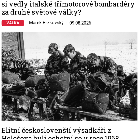
si vedly italské třímotorové bombardéry
za druhé světové války?
Marek Brzkovský
09.08.2026
VÁLKA
Image
Elitní českoslovenští výsadkáři z
Holešova byli ochotní se v roce 1968