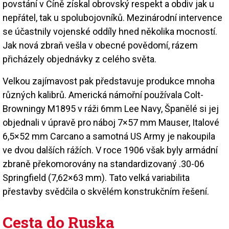
povstání v Číně získal obrovský respekt a obdiv jak u
nepřátel, tak u spolubojovníků. Mezinárodní intervence
se účastnily vojenské oddíly hned několika mocností.
Jak nová zbraň vešla v obecné povědomí, rázem
přicházely objednávky z celého světa.
Velkou zajímavost pak představuje produkce mnoha
různých kalibrů. Americká námořní používala Colt-
Browningy M1895 v ráži 6mm Lee Navy, Španělé si jej
objednali v úpravě pro náboj 7×57 mm Mauser, Italové
6,5×52 mm Carcano a samotná US Army je nakoupila
ve dvou dalších rážích. V roce 1906 však byly armádní
zbraně překomorovány na standardizovaný .30-06
Springfield (7,62×63 mm). Tato velká variabilita
přestavby svědčila o skvělém konstrukčním řešení.
Cesta do Ruska