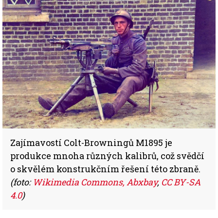
Zajímavostí Colt-Browningů M1895 je
produkce mnoha různých kalibrů, což svědčí
o skvělém konstrukčním řešení této zbraně.
(foto:
Wikimedia Commons, Abxbay
,
CC BY-SA
4.0
)