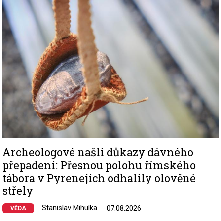
Image
Archeologové našli důkazy dávného
přepadení: Přesnou polohu římského
tábora v Pyrenejích odhalily olověné
střely
Stanislav Mihulka
07.08.2026
VĚDA