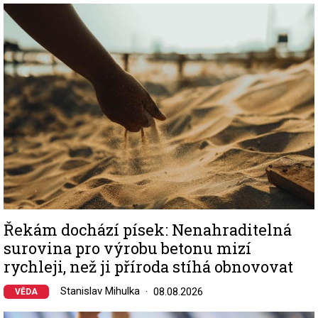
Image
Řekám dochází písek: Nenahraditelná
surovina pro výrobu betonu mizí
rychleji, než ji příroda stíhá obnovovat
Stanislav Mihulka
08.08.2026
VĚDA