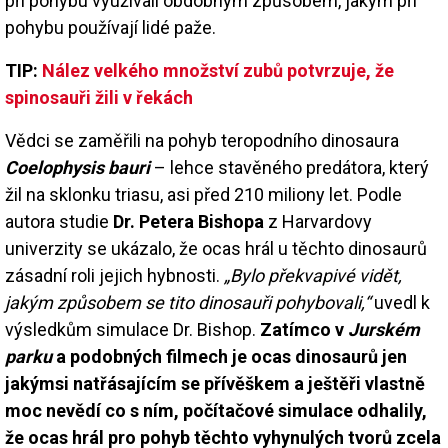
při pohybu využívali obdobným způsobem, jakým při
pohybu používají lidé paže.
TIP:
Nález velkého množství zubů potvrzuje, že
spinosauři žili v řekách
Vědci se zaměřili na pohyb teropodního dinosaura
Coelophysis bauri
– lehce stavěného predátora, který
žil na sklonku triasu, asi před 210 miliony let. Podle
autora studie
Dr. Petera Bishopa
z Harvardovy
univerzity se ukázalo, že ocas hrál u těchto dinosaurů
zásadní roli jejich hybnosti.
„Bylo překvapivé vidět,
jakým způsobem se tito dinosauři pohybovali,“
uvedl k
výsledkům simulace Dr. Bishop.
Zatímco v
Jurském
parku
a podobných filmech je ocas dinosaurů jen
jakýmsi natřásajícím se přívěškem a ještěři vlastně
moc nevědí co s ním, počítačové simulace odhalily,
že ocas hrál pro pohyb těchto vyhynulých tvorů zcela