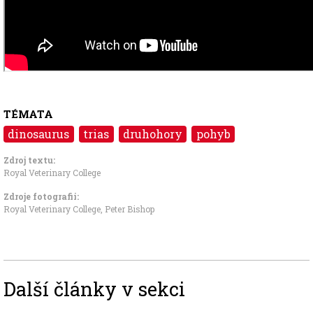
TÉMATA
dinosaurus
trias
druhohory
pohyb
Zdroj textu:
Royal Veterinary College
Zdroje fotografii:
Royal Veterinary College, Peter Bishop
Další články v sekci