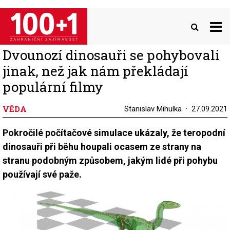
Přejít
k
hlavnímu
obsahu
Dvounozí dinosauři se pohybovali
jinak, než jak nám překládají
populární filmy
VĚDA
Stanislav Mihulka
27.09.2021
Pokročilé počítačové simulace ukázaly, že teropodní
dinosauři při běhu houpali ocasem ze strany na
stranu podobným způsobem, jakým lidé při pohybu
používají své paže.