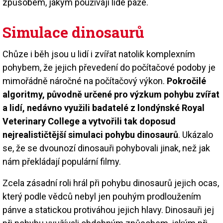
způsobem, jakým používají lidé paže.
Simulace dinosaurů
Chůze i běh jsou u lidí i zvířat natolik komplexním
pohybem, že jejich převedení do počítačové podoby je
mimořádně náročné na počítačový výkon.
Pokročilé
algoritmy, původně určené pro výzkum pohybu zvířat
a lidí, nedávno využili badatelé z londýnské Royal
Veterinary College a vytvořili tak doposud
nejrealističtější simulaci pohybu dinosaurů
. Ukázalo
se, že se dvounozí dinosauři pohybovali jinak, než jak
nám překládají populární filmy.
Zcela zásadní roli hrál při pohybu dinosaurů jejich ocas,
který podle vědců nebyl jen pouhým prodloužením
pánve a statickou protiváhou jejich hlavy. Dinosauři jej