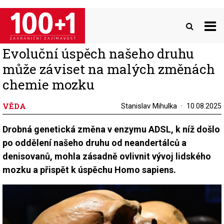
Přejít
k
hlavnímu
obsahu
Evoluční úspěch našeho druhu
může záviset na malých změnách
chemie mozku
VĚDA
Stanislav Mihulka
10.08.2025
Drobná genetická změna v enzymu ADSL, k níž došlo
po oddělení našeho druhu od neandertálců a
denisovanů, mohla zásadně ovlivnit vývoj lidského
mozku a přispět k úspěchu Homo sapiens.