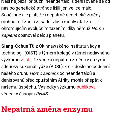
Naši nejbližší příbuzní neandertálci a denisované se od
nás po genetické stránce lišili jen velice málo.
Současně ale platí, že i nepatrné genetické změny
mohou mít zcela zásadní vliv, a mohly stát za
ohromujícím evolučním tažením, díky němuž
Homo
sapiens
opanoval celou planetu.
Siang-Čchun Ťü
z Okinnawského institutu vědy a
technologií (OIST) s týmem kolegů v rámci nedávného
výzkumu
zjistil
, že vcelku nepatrná změna v enzymu
adenosylsukcinát lyáze (ADSL), k níž došlo po oddělení
našeho druhu
Homo sapiens
od neandertálců a
denisovanů před opuštěním Afriky, mohla přispět k
našemu úspěchu. Výsledky výzkumu
publikoval
vědecký časopis
PNAS
.
Nepatrná změna enzymu