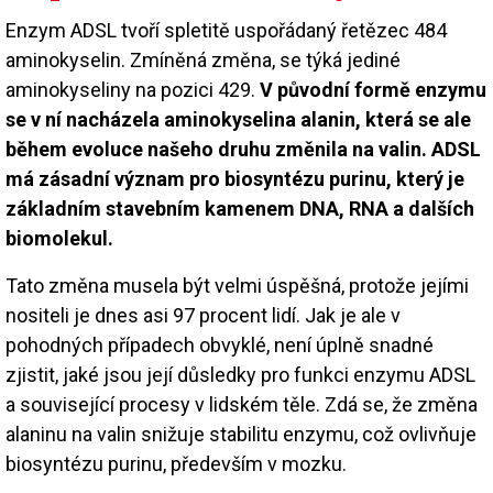
Enzym ADSL tvoří spletitě uspořádaný řetězec 484
aminokyselin. Zmíněná změna, se týká jediné
aminokyseliny na pozici 429.
V původní formě enzymu
se v ní nacházela aminokyselina alanin, která se ale
během evoluce našeho druhu změnila na valin. ADSL
má zásadní význam pro biosyntézu purinu, který je
základním stavebním kamenem DNA, RNA a dalších
biomolekul.
Tato změna musela být velmi úspěšná, protože jejími
nositeli je dnes asi 97 procent lidí. Jak je ale v
pohodných případech obvyklé, není úplně snadné
zjistit, jaké jsou její důsledky pro funkci enzymu ADSL
a související procesy v lidském těle. Zdá se, že změna
alaninu na valin snižuje stabilitu enzymu, což ovlivňuje
biosyntézu purinu, především v mozku.