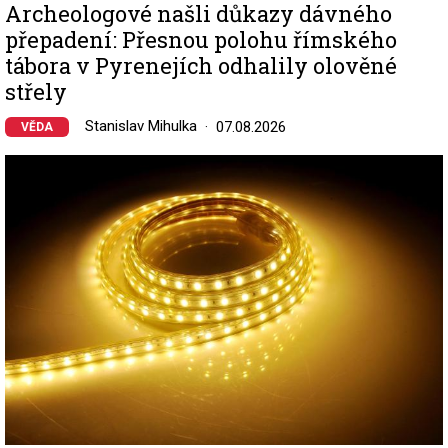
Archeologové našli důkazy dávného
přepadení: Přesnou polohu římského
tábora v Pyrenejích odhalily olověné
střely
Stanislav Mihulka
07.08.2026
VĚDA
Image