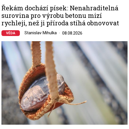
Řekám dochází písek: Nenahraditelná
surovina pro výrobu betonu mizí
rychleji, než ji příroda stíhá obnovovat
Stanislav Mihulka
08.08.2026
VĚDA
Image