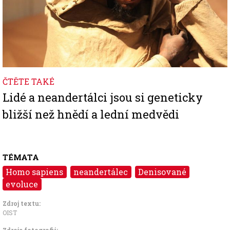
ČTĚTE TAKÉ
Lidé a neandertálci jsou si geneticky
bližší než hnědí a lední medvědi
TÉMATA
Homo sapiens
neandertálec
Denisované
evoluce
Zdroj textu:
OIST
Zdroje fotografii: