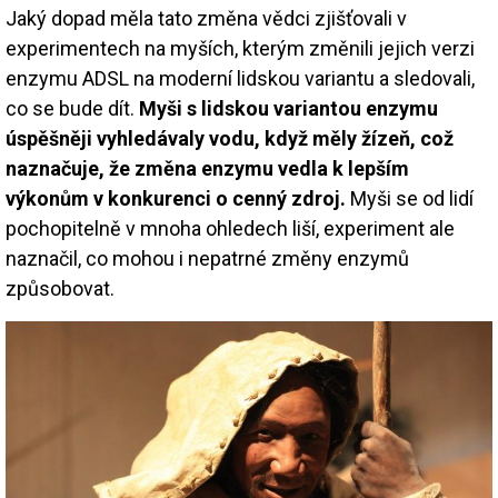
Jaký dopad měla tato změna vědci zjišťovali v
experimentech na myších, kterým změnili jejich verzi
enzymu ADSL na moderní lidskou variantu a sledovali,
co se bude dít.
Myši s lidskou variantou enzymu
úspěšněji vyhledávaly vodu, když měly žízeň, což
naznačuje, že změna enzymu vedla k lepším
výkonům v konkurenci o cenný zdroj.
Myši se od lidí
pochopitelně v mnoha ohledech liší, experiment ale
naznačil, co mohou i nepatrné změny enzymů
způsobovat.
Image