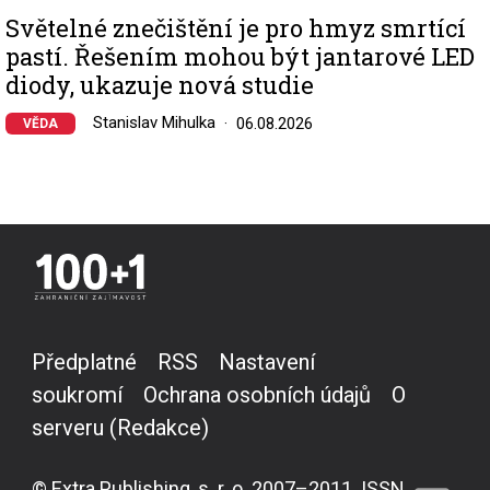
Světelné znečištění je pro hmyz smrtící
pastí. Řešením mohou být jantarové LED
diody, ukazuje nová studie
Stanislav Mihulka
06.08.2026
VĚDA
Předplatné
RSS
Nastavení
soukromí
Ochrana osobních údajů
O
serveru (Redakce)
© Extra Publishing, s. r. o. 2007–2011. ISSN