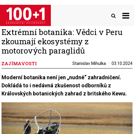
Přejít
k
hlavnímu
obsahu
Extrémní botanika: Vědci v Peru
zkoumají ekosystémy z
motorových paraglidů
ZAJÍMAVOSTI
Stanislav Mihulka
03.10.2024
Moderní botanika není jen „nudné“ zahradničení.
Dokládá to i nedávná zkušenost odborníků z
Královských botanických zahrad z britského Kewu.