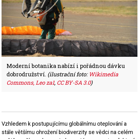
Moderní botanika nabízí i pořádnou dávku
dobrodružství.
(ilustrační foto:
Wikimedia
Commons, Leo za1
,
CC BY-SA 3.0
)
Vzhledem k postupujícímu globálnímu oteplování a
stále většímu ohrožení biodiverzity se vědci na celém