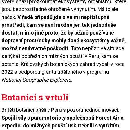
světě snaží prozkoumat ekosystémy organismů, které
jsou bezprostředně ohrožené vyhynutím. Má to ale
háček.
V řadě případů jde o velmi nepřístupná
prostředí, kam se není možné jen tak jednoduše
dostat, mimo jiné proto, že by běžně používané
dopravní prostředky mohly dané ekosystémy vážně,
možná nenávratně poškodit
. Tato nepříznivá situace
se týká i pobřežních mlžných pouští v Peru, kam se
botanici Královských botanických zahrad vydali v roce
2022 s podporou grantu uděleného v programu
National Geographic Explorers
.
Botanici s vrtulí
Britští botanici přišli v Peru s pozoruhodnou inovací.
Spojili síly s paramotoristy společnosti Forest Air a
expedici do mlžných pouští uskutečnili s využitím