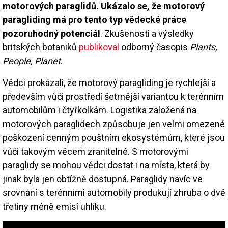
motorových paraglidů. Ukázalo se, že motorový
paragliding má pro tento typ vědecké práce
pozoruhodný potenciál
. Zkušenosti a výsledky
britských botaniků
publikoval
odborný časopis
Plants,
People, Planet
.
Vědci prokázali, že motorový paragliding je rychlejší a
především vůči prostředí šetrnější variantou k terénním
automobilům i čtyřkolkám. Logistika založená na
motorových paraglidech způsobuje jen velmi omezené
poškození cenným pouštním ekosystémům, které jsou
vůči takovým věcem zranitelné. S motorovými
paraglidy se mohou vědci dostat i na místa, která by
jinak byla jen obtížně dostupná. Paraglidy navíc ve
srovnání s terénními automobily produkují zhruba o dvě
třetiny méně emisí uhlíku.