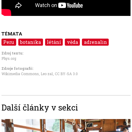
TÉMATA
Peru
botanika
létání
věda
adrenalin
Zdroj textu:
Phys.org
Zdroje fotografii:
Wikimedia Commons, Leo za1
,
CC BY-SA 3.0
Další články v sekci
Image