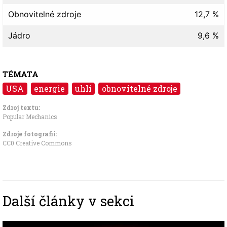
Obnovitelné zdroje
12,7 %
Jádro
9,6 %
TÉMATA
USA
energie
uhlí
obnovitelné zdroje
Zdroj textu:
Popular Mechanics
Zdroje fotografii:
CC0 Creative Commons
Další články v sekci
Image