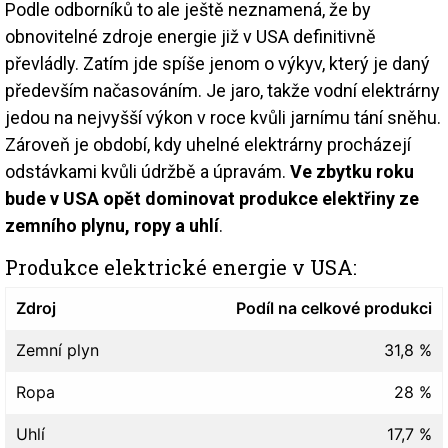
Podle odborníků to ale ještě neznamená, že by
obnovitelné zdroje energie již v USA definitivně
převládly. Zatím jde spíše jenom o výkyv, který je daný
především načasováním. Je jaro, takže vodní elektrárny
jedou na nejvyšší výkon v roce kvůli jarnímu tání sněhu.
Zároveň je období, kdy uhelné elektrárny procházejí
odstávkami kvůli údržbě a úpravám.
Ve zbytku roku
bude v USA opět dominovat produkce elektřiny ze
zemního plynu, ropy a uhlí
.
Produkce elektrické energie v USA:
Zdroj
Podíl na celkové produkci
Zemní plyn
31,8 %
Ropa
28 %
Uhlí
17,7 %