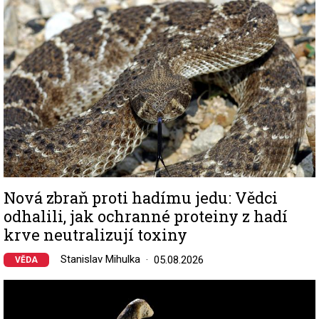
Nová zbraň proti hadímu jedu: Vědci
odhalili, jak ochranné proteiny z hadí
krve neutralizují toxiny
Stanislav Mihulka
05.08.2026
VĚDA
Image