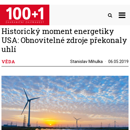
Přejít
k
hlavnímu
obsahu
Historický moment energetiky
USA: Obnovitelné zdroje překonaly
uhlí
VĚDA
Stanislav Mihulka
06.05.2019