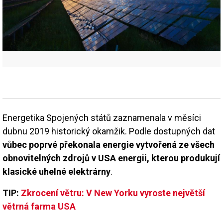
Energetika Spojených států zaznamenala v měsíci
dubnu 2019 historický okamžik. Podle dostupných dat
vůbec poprvé překonala energie vytvořená ze všech
obnovitelných zdrojů v USA energii, kterou produkují
klasické uhelné elektrárny
.
TIP:
Zkrocení větru: V New Yorku vyroste největší
větrná farma USA