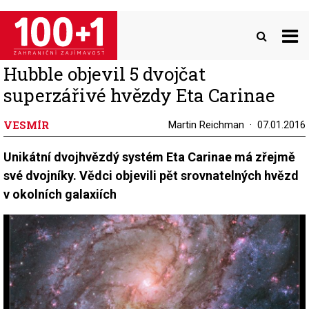
Přejít
k
hlavnímu
obsahu
Hubble objevil 5 dvojčat
superzářivé hvězdy Eta Carinae
VESMÍR
Martin Reichman
07.01.2016
Unikátní dvojhvězdý systém Eta Carinae má zřejmě
své dvojníky. Vědci objevili pět srovnatelných hvězd
v okolních galaxiích