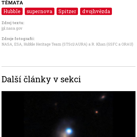
TÉMATA
Hubble
supernova
Spitzer
dvojhvězda
Zdroj textu:
jpl.nasa.gov
Zdroje fotografii:
NASA, ESA, Hubble Heritage Team (STScI/AURA) a R. Khan (GSFC a ORAU)
Další články v sekci
Image