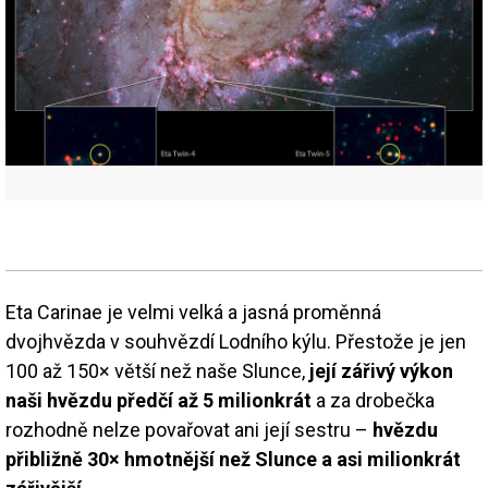
Eta Carinae je velmi velká a jasná proměnná
dvojhvězda v souhvězdí Lodního kýlu. Přestože je jen
100 až 150× větší než naše Slunce,
její zářivý výkon
naši hvězdu předčí až 5 milionkrát
a za drobečka
rozhodně nelze povařovat ani její sestru –
hvězdu
přibližně 30× hmotnější než Slunce a asi milionkrát