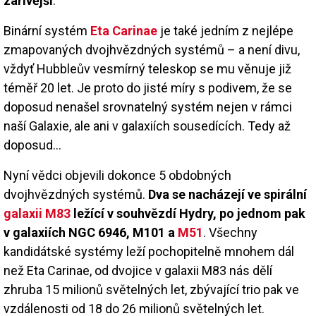
zářivější
.
Binární systém
Eta Carinae
je také jedním z nejlépe
zmapovaných dvojhvězdných systémů – a není divu,
vždyť Hubbleův vesmírný teleskop se mu věnuje již
téměř 20 let. Je proto do jisté míry s podivem, že se
doposud nenašel srovnatelný systém nejen v rámci
naší Galaxie, ale ani v galaxiích sousedících. Tedy až
doposud...
Nyní vědci objevili dokonce 5 obdobných
dvojhvězdných systémů.
Dva se nacházejí ve spirální
galaxii M83
ležící v souhvězdí Hydry, po jednom pak
v galaxiích NGC 6946, M101 a
M51
. Všechny
kandidátské systémy leží pochopitelně mnohem dál
než Eta Carinae, od dvojice v galaxii M83 nás dělí
zhruba 15 milionů světelných let, zbývající trio pak ve
vzdálenosti od 18 do 26 milionů světelných let.