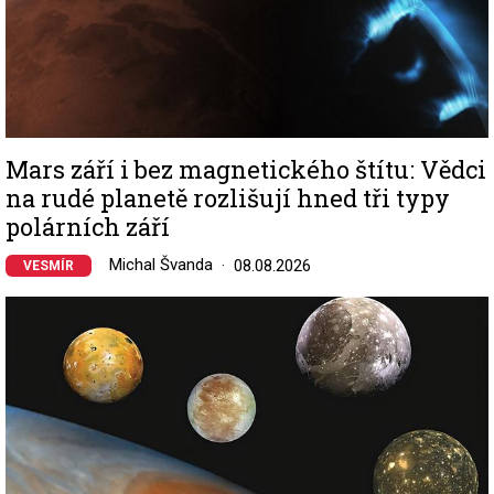
Mars září i bez magnetického štítu: Vědci
na rudé planetě rozlišují hned tři typy
polárních září
Michal Švanda
08.08.2026
VESMÍR
Image