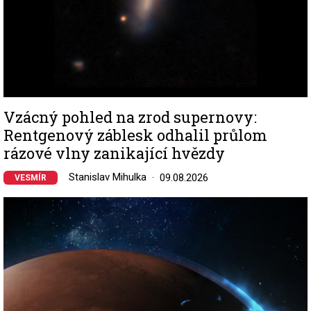
Vzácný pohled na zrod supernovy:
Rentgenový záblesk odhalil průlom
rázové vlny zanikající hvězdy
Stanislav Mihulka
09.08.2026
VESMÍR
Image