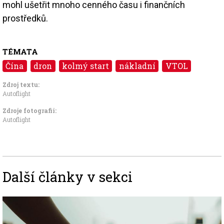
mohl ušetřit mnoho cenného času i finančních
prostředků.
TÉMATA
Čína
dron
kolmý start
nákladní
VTOL
Zdroj textu:
Autoflight
Zdroje fotografii:
Autoflight
Další články v sekci
Image