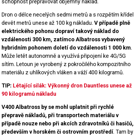
schopnost přepravovat objemný náklad.
Dron o délce necelých sedmi metrů a s rozpětím křídel
devět metrů unese až 100 kg nákladu.
V případě plně
elektrického pohonu dopraví takový náklad do
vzdálenosti 300 km, zatímco Albatross vybavený
hybridním pohonem doletí do vzdálenosti 1 000 km
.
Může letět autonomně a využívá připojení ke 4G/5G
sítím. Letoun je vyrobený z pokročilého kompozitního
materiálu z uhlíkových vláken a váží 400 kilogramů.
TIP:
Létající silák: Výkonný dron Dauntless unese až
90 kilogramů nákladu
V400 Albatross by se mohl uplatnit při rychlé
přepravě nákladů, při transportech materiálu v
případě nouze nebo při akcích zdravotníků či hasičů,
především v horském či ostrovním prostředí
. Tam by