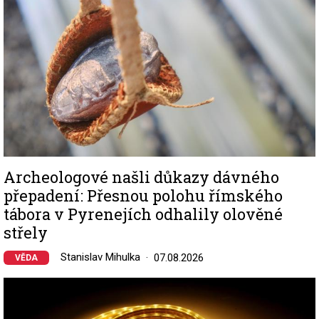
Archeologové našli důkazy dávného
přepadení: Přesnou polohu římského
tábora v Pyrenejích odhalily olověné
střely
Stanislav Mihulka
07.08.2026
VĚDA
Image