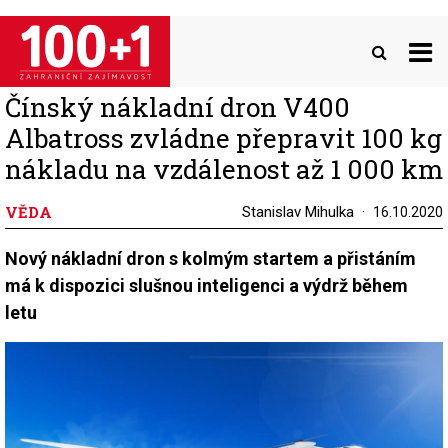
Přejít
k
hlavnímu
obsahu
Čínský nákladní dron V400
Albatross zvládne přepravit 100 kg
nákladu na vzdálenost až 1 000 km
VĚDA
Stanislav Mihulka
16.10.2020
Nový nákladní dron s kolmým startem a přistáním
má k dispozici slušnou inteligenci a výdrž během
letu