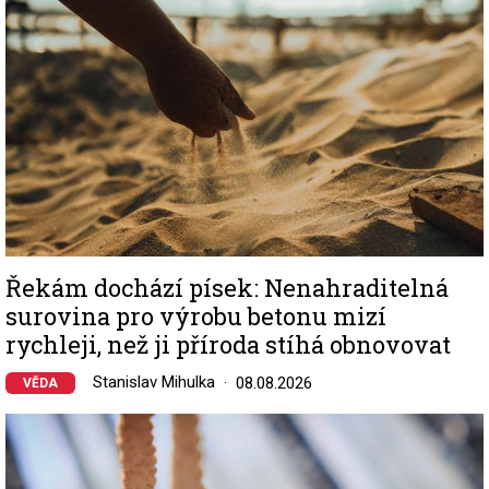
Řekám dochází písek: Nenahraditelná
surovina pro výrobu betonu mizí
rychleji, než ji příroda stíhá obnovovat
Stanislav Mihulka
08.08.2026
VĚDA
Image