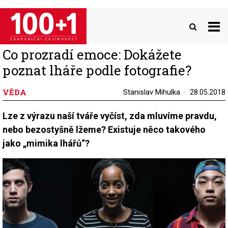
Přejít
k
hlavnímu
obsahu
Co prozradí emoce: Dokážete
poznat lháře podle fotografie?
VĚDA
Stanislav Mihulka
28.05.2018
Lze z výrazu naší tváře vyčíst, zda mluvíme pravdu,
nebo bezostyšně lžeme? Existuje něco takového
jako „mimika lhářů“?