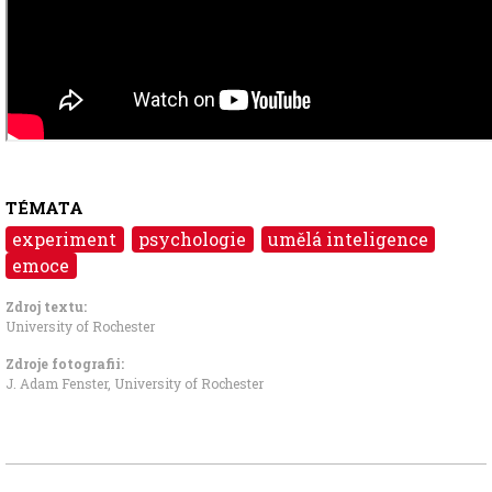
TÉMATA
experiment
psychologie
umělá inteligence
emoce
Zdroj textu:
University of Rochester
Zdroje fotografii:
J. Adam Fenster, University of Rochester