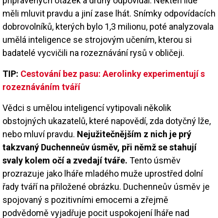
připravených otázek a druhý odpovídal. Někteří lidé
měli mluvit pravdu a jiní zase lhát. Snímky odpovídacích
dobrovolníků, kterých bylo 1,3 milionu, poté analyzovala
umělá inteligence se strojovým učením, kterou si
badatelé vycvičili na rozeznávání rysů v obličeji.
TIP:
Cestování bez pasu: Aerolinky experimentují s
rozeznáváním tváří
Vědci s umělou inteligencí vytipovali několik
obstojných ukazatelů, které napovědí, zda dotyčný lže,
nebo mluví pravdu.
Nejužitečnějším z nich je prý
takzvaný Duchenneův úsměv, při němž se stahují
svaly kolem očí a zvedají tváře.
Tento úsměv
prozrazuje jako lháře mladého muže uprostřed dolní
řady tváří na přiložené obrázku. Duchenneův úsměv je
spojovaný s pozitivními emocemi a zřejmě
podvědomě vyjadřuje pocit uspokojení lháře nad