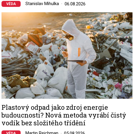
Stanislav Mihulka
06.08.2026
VĚDA
Image
Plastový odpad jako zdroj energie
budoucnosti? Nová metoda vyrábí čistý
vodík bez složitého třídění
Martin Reichman
05.08.2026
VĚDA