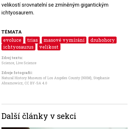
velikostí srovnatelní se zmíněným gigantickým
ichtyosaurem.
TÉMATA
evoluce
trias
masové vymírání
druhohory
ichtyosaurus
velikost
Zdroj textu:
Science
,
Live Science
Zdroje fotografii:
Natural History Museum of Los Angeles County (NHM), Stephanie
Abramowicz
,
CC BY-SA 4.0
Další články v sekci