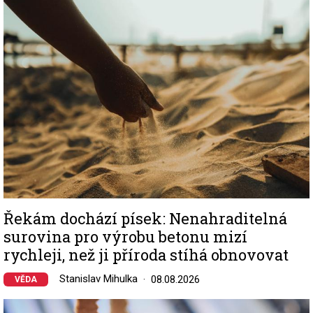
Image
Řekám dochází písek: Nenahraditelná
surovina pro výrobu betonu mizí
rychleji, než ji příroda stíhá obnovovat
Stanislav Mihulka
08.08.2026
VĚDA
Image