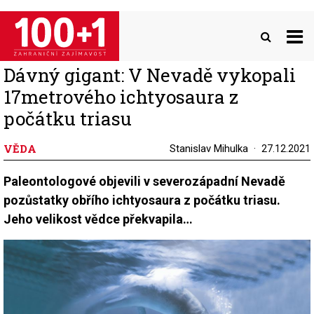
Přejít
k
hlavnímu
obsahu
Dávný gigant: V Nevadě vykopali
17metrového ichtyosaura z
počátku triasu
VĚDA
Stanislav Mihulka
27.12.2021
Paleontologové objevili v severozápadní Nevadě
pozůstatky obřího ichtyosaura z počátku triasu.
Jeho velikost vědce překvapila…