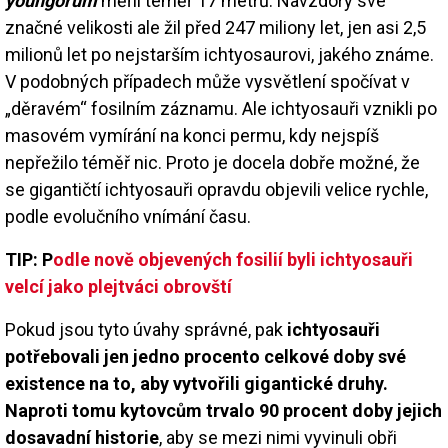
youngorum
měřil téměř 17 metrů. Navzdory své
značné velikosti ale žil před 247 miliony let, jen asi 2,5
milionů let po nejstarším ichtyosaurovi, jakého známe.
V podobných případech může vysvětlení spočívat v
„děravém“ fosilním záznamu. Ale ichtyosauři vznikli po
masovém vymírání na konci permu, kdy nejspíš
nepřežilo téměř nic. Proto je docela dobře možné, že
se gigantičtí ichtyosauři opravdu objevili velice rychle,
podle evolučního vnímání času.
TIP: P
odle nově objevených fosilií byli ichtyosauři
velcí jako plejtváci obrovští
Pokud jsou tyto úvahy správné, pak
ichtyosauři
potřebovali jen jedno procento celkové doby své
existence na to, aby vytvořili gigantické druhy.
Naproti tomu kytovcům trvalo 90 procent doby jejich
dosavadní historie
, aby se mezi nimi vyvinuli obři