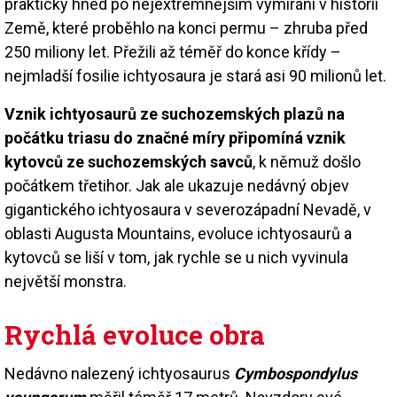
prakticky hned po nejextrémnějším vymírání v historii
Země, které proběhlo na konci permu – zhruba před
250 miliony let. Přežili až téměř do konce křídy –
nejmladší fosilie ichtyosaura je stará asi 90 milionů let.
Vznik ichtyosaurů ze suchozemských plazů na
počátku triasu do značné míry připomíná vznik
kytovců ze suchozemských savců
, k němuž došlo
počátkem třetihor. Jak ale ukazuje nedávný objev
gigantického ichtyosaura v severozápadní Nevadě, v
oblasti Augusta Mountains, evoluce ichtyosaurů a
kytovců se liší v tom, jak rychle se u nich vyvinula
největší monstra.
Rychlá evoluce obra
Nedávno nalezený ichtyosaurus
Cymbospondylus