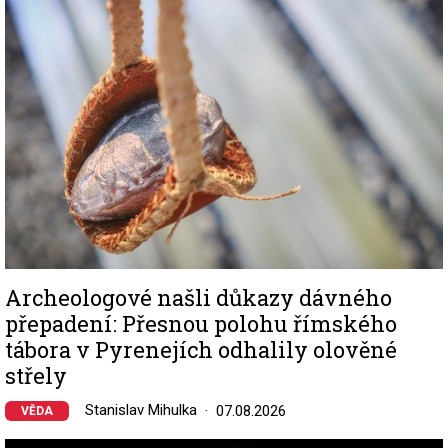
Archeologové našli důkazy dávného
přepadení: Přesnou polohu římského
tábora v Pyrenejích odhalily olověné
střely
Stanislav Mihulka
07.08.2026
VĚDA