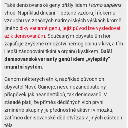
Také denisovanské geny přišly lidem
Homo sapiens
vhod. Například dnešní Tibeťané vzdorují řídkému
vzduchu ve značných nadmořských výškách kromě
jiného
díky variantě genu, jejíž původ lze vysledovat
až k denisovanům
. Současným obyvatelům hor
zajišťuje zvýšené množství hemoglobinu v krvi, a tím
i lepší zásobování tkání a orgánů kyslíkem.
Další
denisovanské varianty genů lidem „vylepšily“
imunitní systém
.
Genom některých etnik, například původních
obyvatel Nové Guineje, nese nezanedbatelný
příspěvek jak neandertálců, tak denisovanů. V
zásadě platí, že příměs dědičných vloh první
zmíněné skupiny je přednostně aktivní v mozku,
zatímco denisovanské dědictví zas v jiných částech
těla.