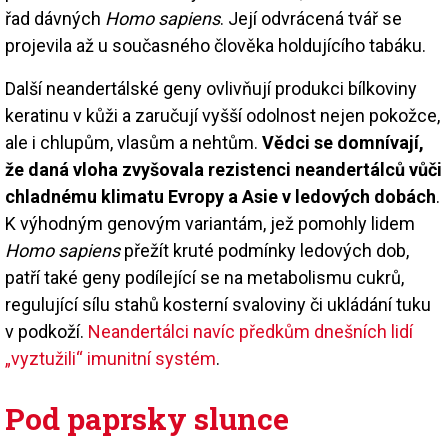
řad dávných
Homo sapiens
. Její odvrácená tvář se
projevila až u současného člověka holdujícího tabáku.
Další neandertálské geny ovlivňují produkci bílkoviny
keratinu v kůži a zaručují vyšší odolnost nejen pokožce,
ale i chlupům, vlasům a nehtům.
Vědci se domnívají,
že daná vloha zvyšovala rezistenci neandertálců vůči
chladnému klimatu Evropy a Asie v ledových dobách
.
K výhodným genovým variantám, jež pomohly lidem
Homo sapiens
přežít kruté podmínky ledových dob,
patří také geny podílející se na metabolismu cukrů,
regulující sílu stahů kosterní svaloviny či ukládání tuku
v podkoží.
Neandertálci navíc předkům dnešních lidí
„vyztužili“ imunitní systém
.
Pod paprsky slunce