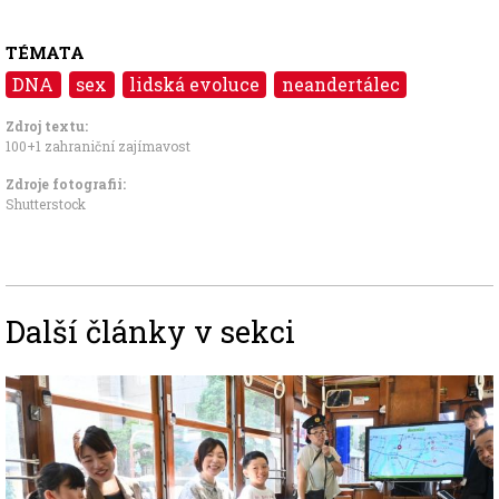
TÉMATA
DNA
sex
lidská evoluce
neandertálec
Zdroj textu:
100+1 zahraniční zajímavost
Zdroje fotografii:
Shutterstock
Další články v sekci
Image