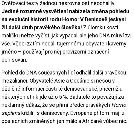
Ověřovací testy žádnou nesrovnalost neodhalily.
Jediné rozumné vysvětlení nabízela změna pohledu
na evoluční historii rodu Homo: V Denisově jeskyni
žil další druh pravěkého člověka!
Z úlomku kosti
malíčku nelze vyčíst, jak vypadal, ale jeho DNA mluví za
vše. Vědci zatím nedali tajemnému obyvateli kaverny
jméno – používají pro něj provizorní označení
denisovan.
Pohled do DNA současných lidí odhalil další pravěkou
mezalianci. Obyvatelé Asie a Oceánie si nesou v
dědičné informaci části té denisovanské, přičemž u
některých etnik jde až o 5 %. Badatelé to považují za
neklamný důkaz, že se přímí předci pravěkých
Homo
sapiens
křížili i s denisovany. Evropané přitom mají z
posledních zmíněných jen málo a Afričané vůbec nic.