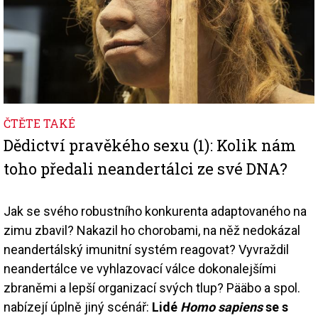
ČTĚTE TAKÉ
Dědictví pravěkého sexu (1): Kolik nám
toho předali neandertálci ze své DNA?
Jak se svého robustního konkurenta adaptovaného na
zimu zbavil? Nakazil ho chorobami, na něž nedokázal
neandertálský imunitní systém reagovat? Vyvraždil
neandertálce ve vyhlazovací válce dokonalejšími
zbraněmi a lepší organizací svých tlup? Pääbo a spol.
nabízejí úplně jiný scénář:
Lidé
Homo sapiens
se s