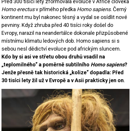
Před 300 tisíci lety zformovala evoluce v Africe člověka
Homo erectus
v přímého předka
Homo sapiens
. Černý
kontinent mu byl nakonec těsný a vydal se osídlit nové
pevniny. Když zhruba před 40 tisíci roky došel do
Evropy, narazil na neandertálce dokonale přizpůsobené
místnímu klimatu ledových dob. Homo sapiens si s
sebou nesl dědictví evoluce pod africkým sluncem.
Kdo by si asi ve střetu obou druhů vsadil na
„teplomilného“ a poměrně subtilního
Homo sapiens
?
Jenže přesně tak historická „kolize“ dopadla: Před
30 tisíci lety žil už v Evropě a v Asii prakticky jen on
.
Image