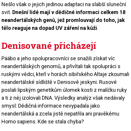
Nešlo však o jejich jedinou adaptaci na slabší sluneční
svit.
Dnešní lidé mají v dědičné informaci celkem 18
neandertálských genů, jež promlouvají do toho, jak
tělo reaguje na dopad UV záření na kůži
.
Denisované přicházejí
Pääbo a jeho spolupracovníci se snažili získat víc
neandertálských genomů, a přivítali tak spolupráci s
ruskými vědci, kteří v horách sibiřského Altaje zkoumali
neandertálské sídliště v Denisově jeskyni. Rusové
poslali lipským genetikům úlomek kosti z malíčku ruky
a ti z něj izolovali DNA. Výsledky analýz však nedávaly
smysl: Dědičná informace nevypadala jako
neandertálská a zcela jistě nepatřila ani pravěkému
Homo sapiens. Kde se stala chyba?