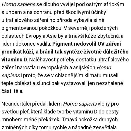
Homo sapiens
se dlouho vyvíjel pod ostrým africkým
sluncem a na ochranu před škodlivými účinky
ultrafialového záření ho příroda vybavila silně
pigmentovanou pokožkou. V severněji položených
oblastech Evropy a Asie byla tmavší kůže zbytečná, a
lidem dokonce vadila.
Pigment nedovolil UV záření
pronikat kůží, a bránil tak syntéze životně důležitého
vitaminu D
. Naléhavost potřeby dostatku ultrafialového
záření narostla u evropských a asijských
Homo
sapiens
i proto, že se v chladnějším klimatu museli
teple oblékat a slunci pak vystavovali jen nezahalené
části těla.
Neandertálci předali lidem
Homo sapiens
vlohy pro
světlou pleť, která klade tvorbě vitaminu D do cesty
mnohem méně překážek. Tmavá pokožka druhých
zmíněných díky tomu rychle a nápadně zesvětlala.