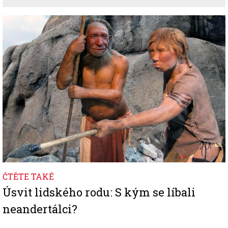
Image
ČTĚTE TAKÉ
Úsvit lidského rodu: S kým se líbali
neandertálci?