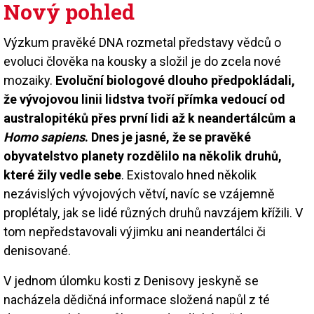
Nový pohled
Výzkum pravěké DNA rozmetal představy vědců o
evoluci člověka na kousky a složil je do zcela nové
mozaiky.
Evoluční biologové dlouho předpokládali,
že vývojovou linii lidstva tvoří přímka vedoucí od
australopitéků přes první lidi až k neandertálcům a
Homo sapiens
. Dnes je jasné, že se pravěké
obyvatelstvo planety rozdělilo na několik druhů,
které žily vedle sebe
. Existovalo hned několik
nezávislých vývojových větví, navíc se vzájemně
proplétaly, jak se lidé různých druhů navzájem křížili. V
tom nepředstavovali výjimku ani neandertálci či
denisované.
V jednom úlomku kosti z Denisovy jeskyně se
nacházela dědičná informace složená napůl z té