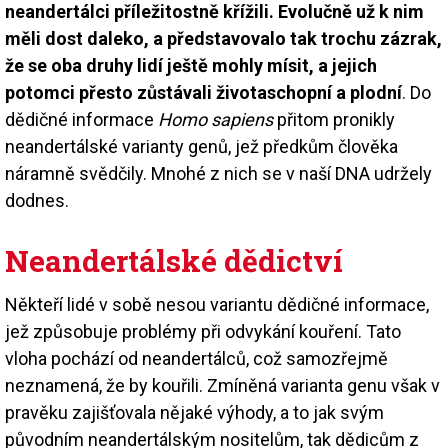
neandertálci příležitostně křížili. Evolučně už k nim
měli dost daleko, a představovalo tak trochu zázrak,
že se oba druhy lidí ještě mohly mísit, a jejich
potomci přesto zůstávali životaschopní a plodní
. Do
dědičné informace
Homo sapiens
přitom pronikly
neandertálské varianty genů, jež předkům člověka
náramně svědčily. Mnohé z nich se v naší DNA udržely
dodnes.
Neandertálské dědictví
Někteří lidé v sobě nesou variantu dědičné informace,
jež způsobuje problémy při odvykání kouření. Tato
vloha pochází od neandertálců, což samozřejmě
neznamená, že by kouřili. Zmíněná varianta genu však v
pravěku zajišťovala nějaké výhody, a to jak svým
původním neandertálským nositelům, tak dědicům z