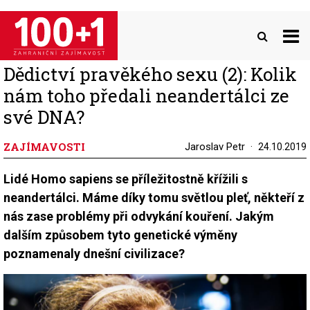
Přejít
k
hlavnímu
obsahu
Dědictví pravěkého sexu (2): Kolik
nám toho předali neandertálci ze
své DNA?
ZAJÍMAVOSTI
Jaroslav Petr
24.10.2019
Lidé Homo sapiens se příležitostně křížili s
neandertálci. Máme díky tomu světlou pleť, někteří z
nás zase problémy při odvykání kouření. Jakým
dalším způsobem tyto genetické výměny
poznamenaly dnešní civilizace?