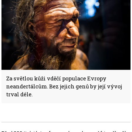
Za světlou kůži vděčí populace Evropy
neandertálcům. Bez jejich genů by její vývoj
trval déle.