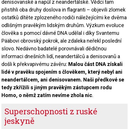
denisovanské a napůl z neandertálské. Vědci tam
přistihli oba druhy doslova in flagranti – objevili zlomek
ostatků dítěte zplozeného rodiči náležejícími ke dvěma
odlišným pravěkým lidským druhům. Výzkum evoluce
člověka s pomocí dávné DNA udělal i díky Svantemu
Pääbovi obrovský pokrok, ale zdaleka neřekl poslední
slovo. Nedávno badatelé porovnávali dědičnou
informaci dnešních lidí, neandertálců a denisovanů a
došli k překvapivému závěru:
Malou část DNA získali
lidé v pravěku spojením s člověkem, který nebyl ani
neandertálcem, ani denisovanem. Naši předkové se
tedy zkřížili s jiným pravěkým zástupcem rodu
Homo, o němž zatím nevíme zhola nic
.
Superschopnosti z ruské
jeskyně