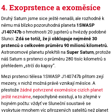
4. Exoprstence a exoměsíce
Druhý Saturn jsme sice ještě nenašli, ale rozhodně k
němu má blízko pozoruhodná planeta
1SWASP
J140747b
o hmotnosti 20 jupiterů u hvězdy podobné
Slunci.
Zdá se totiž, že ji obklopuje nejméně 30
prstenců o celkovém průměru 90 milionů kilometrů.
Astronomové planetu překřtili na
Super Saturn
, protože
náš Saturn s prstenci o průměru 280 tisíc kilometrů s
přehledem „strčí do kapsy“.
Mezi prstenci tělesa 1SWASP J140747b přitom zejí
mezery, v nichž možná právě vznikají měsíce. A
přestože
žádné potvrzené exoměsíce cizích planet
ještě neznáme
, nepochybně existují, a to zřejmě v
hojném počtu: vždyť ve Sluneční soustavě se
vyskytuje mnohem víc přirozených satelitů než planet