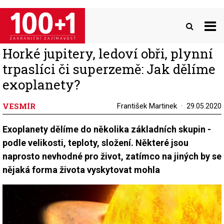
Přejít
k
hlavnímu
obsahu
Horké jupitery, ledoví obři, plynní
trpaslíci či superzemě: Jak dělíme
exoplanety?
VESMÍR
František Martinek
29.05.2020
Exoplanety dělíme do několika základních skupin -
podle velikosti, teploty, složení. Některé jsou
naprosto nevhodné pro život, zatímco na jiných by se
nějaká forma života vyskytovat mohla