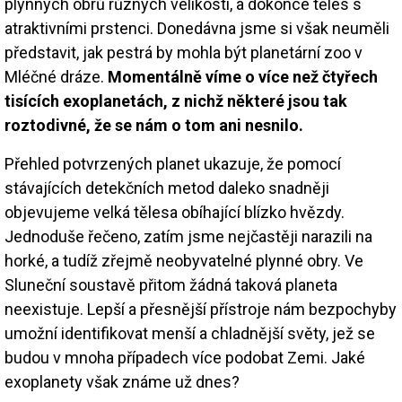
plynných obrů různých velikostí, a dokonce těles s
atraktivními prstenci. Donedávna jsme si však neuměli
představit, jak pestrá by mohla být planetární zoo v
Mléčné dráze.
Momentálně víme o více než čtyřech
tisících exoplanetách, z nichž některé jsou tak
roztodivné, že se nám o tom ani nesnilo.
Přehled potvrzených planet ukazuje, že pomocí
stávajících detekčních metod daleko snadněji
objevujeme velká tělesa obíhající blízko hvězdy.
Jednoduše řečeno, zatím jsme nejčastěji narazili na
horké, a tudíž zřejmě neobyvatelné plynné obry. Ve
Sluneční soustavě přitom žádná taková planeta
neexistuje. Lepší a přesnější přístroje nám bezpochyby
umožní identifikovat menší a chladnější světy, jež se
budou v mnoha případech více podobat Zemi. Jaké
exoplanety však známe už dnes?