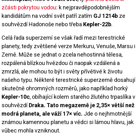
zčásti pokrytou vodou
: k nejpravděpodobnějším
kandidátům na vodní svět patří zatím
GJ 1214b
ze
souhvězdí Hadonoše nebo třeba
Kepler-22b
.
Celá řada superzemí se však řadí mezi terestrické
planety, tedy zvětšené verze Merkuru, Venuše, Marsu i
Země. Může se jednat o zcela nehostinná tělesa,
rozpálená blízkou hvězdou či naopak vzdálená a
zmrzlá, ale mohou to být i světy přívětivé k životu
našeho typu. Některé terestrické superzemě dosahují
skutečně ohromných rozměrů, jako například horký
Kepler-10c
, obíhající kolem starého žlutého trpaslíka v
souhvězdí
Draka. Tato megazemě je 2,35× větší než
modrá planeta, ale váží 17× víc.
Jde o nejhmotnější
známou kamennou planetu a vědci si lámou hlavu, jak
vůbec mohla vzniknout.