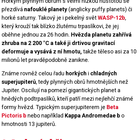
Horkým plynným obrům s velmi nízkou hustotou se
přezdívá
nafouklé planety
(anglicky puffy planets) či
horké saturny. Takový je i pekelný svět
WASP-12b
,
který krouží tak blízko žlutému trpaslíkovi, že jej
oběhne jednou za 26 hodin.
Hvězda planetu zahřívá
zhruba na 2 200 °C a také ji drtivou gravitací
deformuje a vysává z ní hmotu,
takže těleso asi za 10
milionů let pravděpodobně zanikne.
Známe rovněž celou řadu
horkých
i
chladných
superjupiterů
, tedy plynných obrů hmotnějších než
Jupiter. Oscilují na pomezí gigantických planet a
hnědých podtrpaslíků, kteří patří mezi nejlehčí známé
formy hvězd. Typickým superjupiterem je
Beta
Pictoris b
nebo například
Kappa Andromedae b
o
hmotnosti 13 jupiterů.