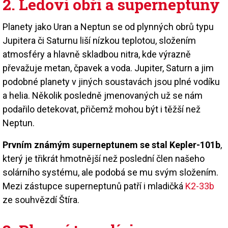
2. Ledoví obři a superneptuny
Planety jako Uran a Neptun se od plynných obrů typu
Jupitera či Saturnu liší nízkou teplotou, složením
atmosféry a hlavně skladbou nitra, kde výrazně
převažuje metan, čpavek a voda. Jupiter, Saturn a jim
podobné planety v jiných soustavách jsou plné vodíku
a helia. Několik posledně jmenovaných už se nám
podařilo detekovat, přičemž mohou být i těžší než
Neptun.
Prvním známým superneptunem se stal Kepler-101b
,
který je třikrát hmotnější než poslední člen našeho
solárního systému, ale podobá se mu svým složením.
Mezi zástupce superneptunů patří i mladičká
K2-33b
ze souhvězdí Štíra.