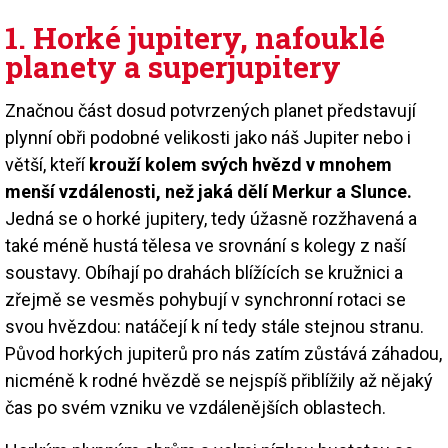
1. Horké jupitery, nafouklé
planety a superjupitery
Značnou část dosud potvrzených planet představují
plynní obři podobné velikosti jako náš Jupiter nebo i
větší, kteří
krouží kolem svých hvězd v mnohem
menší vzdálenosti, než jaká dělí Merkur a Slunce.
Jedná se o horké jupitery, tedy úžasně rozžhavená a
také méně hustá tělesa ve srovnání s kolegy z naší
soustavy. Obíhají po drahách blížících se kružnici a
zřejmě se vesměs pohybují v synchronní rotaci se
svou hvězdou: natáčejí k ní tedy stále stejnou stranu.
Původ horkých jupiterů pro nás zatím zůstává záhadou,
nicméně k rodné hvězdě se nejspíš přiblížily až nějaký
čas po svém vzniku ve vzdálenějších oblastech.