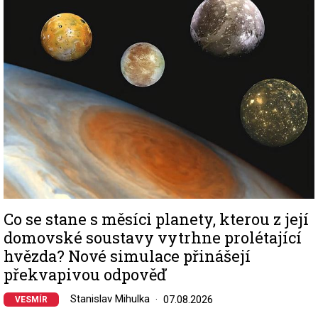
Image
Co se stane s měsíci planety, kterou z její
domovské soustavy vytrhne prolétající
hvězda? Nové simulace přinášejí
překvapivou odpověď
Stanislav Mihulka
07.08.2026
VESMÍR