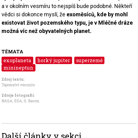
a v okolním vesmíru to nejspíš bude podobné. Někteří
vědci si dokonce myslí, že
exoměsíců, kde by mohl
existovat život pozemského typu, je v Mléčné dráze
možná víc než obyvatelných planet.
TÉMATA
exoplaneta
horký jupiter
superzemě
minineptun
Zdroj textu:
Tajemství vesmíru
Zdroje fotografii:
NASA, ESA, G. Bacon
Další články v sekci