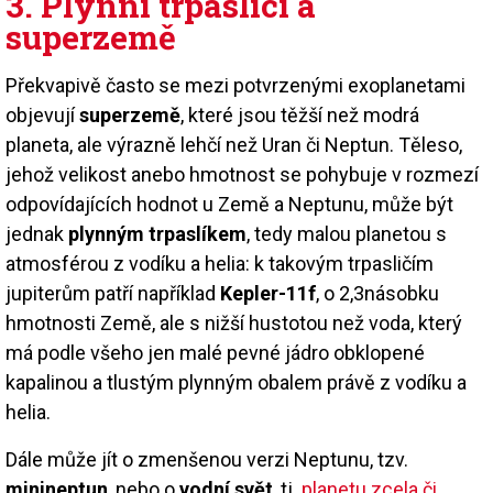
3. Plynní trpaslíci a
superzemě
Překvapivě často se mezi potvrzenými exoplanetami
objevují
superzemě
, které jsou těžší než modrá
planeta, ale výrazně lehčí než Uran či Neptun. Těleso,
jehož velikost anebo hmotnost se pohybuje v rozmezí
odpovídajících hodnot u Země a Neptunu, může být
jednak
plynným trpaslíkem
, tedy malou planetou s
atmosférou z vodíku a helia: k takovým trpasličím
jupiterům patří například
Kepler-11f
, o 2,3násobku
hmotnosti Země, ale s nižší hustotou než voda, který
má podle všeho jen malé pevné jádro obklopené
kapalinou a tlustým plynným obalem právě z vodíku a
helia.
Dále může jít o zmenšenou verzi Neptunu, tzv.
minineptun
, nebo o
vodní svět
, tj.
planetu zcela či