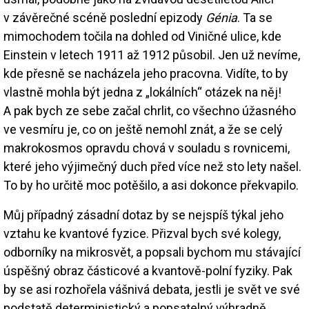
v závěrečné scéně poslední epizody
Génia
. Ta se
mimochodem točila na dohled od Viničné ulice, kde
Einstein v letech 1911 až 1912 působil. Jen už nevíme,
kde přesně se nacházela jeho pracovna. Vidíte, to by
vlastně mohla být jedna z „lokálních“ otázek na něj!
A pak bych ze sebe začal chrlit, co všechno úžasného
ve vesmíru je, co on ještě nemohl znát, a že se celý
makrokosmos opravdu chová v souladu s rovnicemi,
které jeho výjimečný duch před více než sto lety našel.
To by ho určitě moc potěšilo, a asi dokonce překvapilo.
Můj případný zásadní dotaz by se nejspíš týkal jeho
vztahu ke kvantové fyzice. Přizval bych své kolegy,
odborníky na mikrosvět, a popsali bychom mu stávající
úspěšný obraz částicové a kvantově-polní fyziky. Pak
by se asi rozhořela vášnivá debata, jestli je svět ve své
podstatě deterministický a popsatelný výhradně