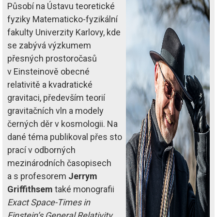
Působí na Ústavu teoretické
fyziky Matematicko-fyzikální
fakulty Univerzity Karlovy, kde
se zabývá výzkumem
přesných prostoro­časů
v Einsteinově obecné
relativitě a kvadratické
gravitaci, především teorií
gravitačních vln a modely
černých děr v kosmologii. Na
dané téma publikoval přes sto
prací v odborných
mezinárodních časopisech
a s profesorem
Jerrym
Griffithsem
také monografii
Exact Space-Times in
Einstein’s General Relativity
,