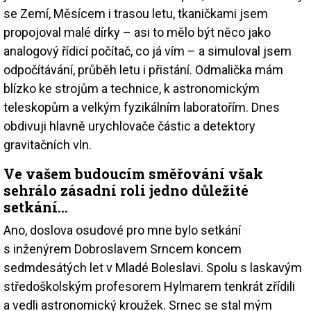
se Zemí, Měsícem i trasou letu, tkaničkami jsem
propojoval malé dírky – asi to mělo být něco jako
analogový řídicí počítač, co já vím – a simuloval jsem
odpočítávání, průběh letu i přistání. Odmalička mám
blízko ke strojům a technice, k astronomickým
teleskopům a velkým fyzikálním laboratořím. Dnes
obdivuji hlavně urychlovače částic a detektory
gravitačních vln.
Ve vašem budoucím směřování však
sehrálo zásadní roli jedno důležité
setkání…
Ano, doslova osudové pro mne bylo setkání
s inženýrem Dobroslavem Srncem koncem
sedmdesátých let v Mladé Boleslavi. Spolu s laskavým
středoškolským profesorem Hylmarem tenkrát zřídili
a vedli astronomický kroužek. Srnec se stal mým