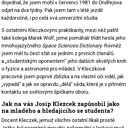
dojednal, že jsem mohl v červenci 1981 do Ondřejova
odjet na dva týdny. Pak jsem tam v létě jezdil
každoročně, i po celá svá univerzitní studia.
S ostatními Kleczkovými praktikanty, mezi něž patřil
také kolega Marek Wolf, jsme pomáhali třídit hesla jeho
mnohojazyčného
Space Sciences Dictionary
. Rovněž
jsem měl tu čest stát se jedním z prvních čtenářů
a „studentským oponentem“ jeho dalších skvělých knih
o fyzice a astronomii pro mládež. V Kleczkově
pracovně jsem poprvé zblízka a na vlastní oči viděl, jak
„vypadá“ a jak se opravdu „dělá“ věda, která je v přímém
kontaktu se světovými špičkami oboru.
Jak na vás Josip Klezcek zapůsobil jako
na mladého a hledajícího se studenta?
Docent Kleczek, jemuž všichni ostatní říkali prostě
Jožka, byl nesmírně moudrý, neformální a laskavý muž.