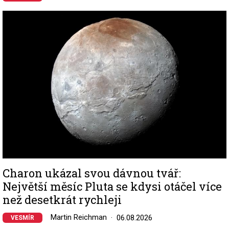
Image
Charon ukázal svou dávnou tvář:
Největší měsíc Pluta se kdysi otáčel více
než desetkrát rychleji
Martin Reichman
06.08.2026
VESMÍR