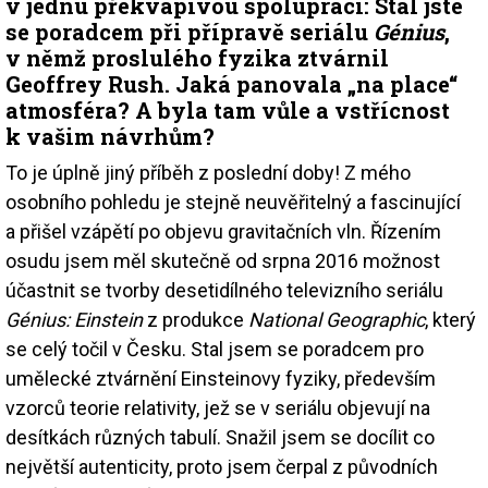
v jednu překvapivou spolupráci: Stal jste
se poradcem při přípravě seriálu
Génius
,
v němž proslulého fyzika ztvárnil
Geoffrey Rush. Jaká panovala „na place“
atmosféra? A byla tam vůle a vstřícnost
k vašim návrhům?
To je úplně jiný příběh z poslední doby! Z mého
osobního pohledu je stejně neuvěřitelný a fascinující
a přišel vzápětí po objevu gravitačních vln. Řízením
osudu jsem měl skutečně od srpna 2016 možnost
účastnit se tvorby desetidílného televizního seriálu
Génius: Einstein
z produkce
National Geographic
, který
se celý točil v Česku. Stal jsem se poradcem pro
umělecké ztvárnění Einsteinovy fyziky, především
vzorců teorie relativity, jež se v seriálu objevují na
desítkách různých tabulí. Snažil jsem se docílit co
největší autenticity, proto jsem čerpal z původních