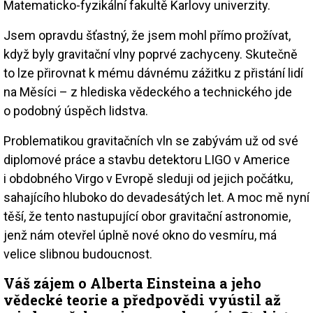
Matematicko-fyzikální fakultě Karlovy univerzity.
Jsem opravdu šťastný, že jsem mohl přímo prožívat,
když byly gravitační vlny poprvé zachyceny. Skutečně
to lze přirovnat k mému dávnému zážitku z přistání lidí
na Měsíci – z hlediska vědeckého a technického jde
o podobný úspěch lidstva.
Problematikou gravitačních vln se zabývám už od své
diplomové práce a stavbu detektoru LIGO v Americe
i obdobného Virgo v Evropě sleduji od jejich počátku,
sahajícího hluboko do devadesátých let. A moc mě nyní
těší, že tento nastupující obor gravitační astronomie,
jenž nám otevřel úplně nové okno do vesmíru, má
velice slibnou budoucnost.
Váš zájem o Alberta Einsteina a jeho
vědecké teorie a předpovědi vyústil až