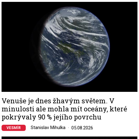
Image
Venuše je dnes žhavým světem. V
minulosti ale mohla mít oceány, které
pokrývaly 90 % jejího povrchu
Stanislav Mihulka
05.08.2026
VESMÍR