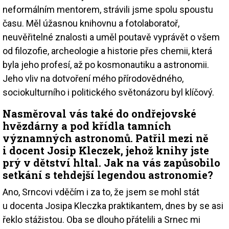
neformálním mentorem, strávili jsme spolu spoustu
času. Měl úžasnou knihovnu a fotolaboratoř,
neuvěřitelné znalosti a uměl poutavě vyprávět o všem
od filozofie, archeologie a historie přes chemii, která
byla jeho profesí, až po kosmonautiku a astronomii.
Jeho vliv na dotvoření mého přírodovědného,
sociokulturního i politického světonázoru byl klíčový.
Nasměroval vás také do ondřejovské
hvězdárny a pod křídla tamních
významných astronomů. Patřil mezi ně
i docent Josip Kleczek, jehož knihy jste
prý v dětství hltal. Jak na vás zapůsobilo
setkání s tehdejší legendou astronomie?
Ano, Srncovi vděčím i za to, že jsem se mohl stát
u docenta Josipa Kleczka praktikantem, dnes by se asi
řeklo stážistou. Oba se dlouho přátelili a Srnec mi