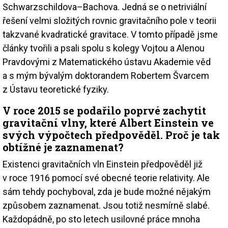
Schwarzschildova–Bachova. Jedná se o netriviální
řešení velmi složitých rovnic gravitačního pole v teorii
takzvané kvadratické gravitace. V tomto případě jsme
články tvořili a psali spolu s kolegy Vojtou a Alenou
Pravdovými z Matematického ústavu Akademie věd
a s mým bývalým doktorandem Robertem Švarcem
z Ústavu teoretické fyziky.
V roce 2015 se podařilo poprvé zachytit
gravitační vlny, které Albert Einstein ve
svých výpočtech předpověděl. Proč je tak
obtížné je zaznamenat?
Existenci gravitačních vln Einstein předpověděl již
v roce 1916 pomocí své obecné teorie relativity. Ale
sám tehdy pochyboval, zda je bude možné nějakým
způsobem zaznamenat. Jsou totiž nesmírně slabé.
Každopádně, po sto letech usilovné práce mnoha