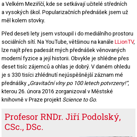
a Velkém Meziříčí, kde se setkávají učitelé středních
a vysokých škol. Popularizačních přednášek jsem už
měl kolem stovky.
Před deseti lety jsem vstoupil i do mediálního prostoru
sociálních sítí. Na YouTube, většinou na kanále
LLionTV
,
lze najít přes padesát mých přednášek věnovaných
moderní fyzice a její historii. Obvykle je shlédne přes
deset tisíc zájemců a ohlas je dobrý. V daném ohledu
je s 330 tisíci zhlédnutí nejúspěšnější záznam mé
přednášky
„Gravitační vlny po 100 letech potvrzeny!“
,
kterou 26. února 2016 zorganizoval v Městské
knihovně v Praze projekt
Science to Go
.
Profesor RNDr. Jiří Podolský,
CSc., DSc.