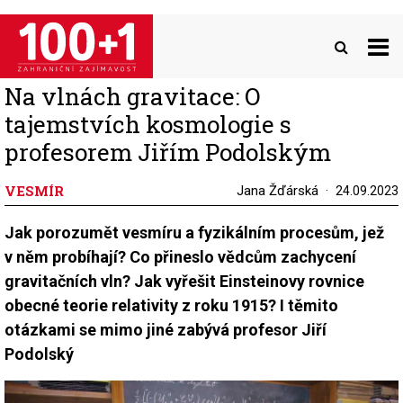
Přejít
k
hlavnímu
obsahu
Na vlnách gravitace: O
tajemstvích kosmologie s
profesorem Jiřím Podolským
VESMÍR
Jana Žďárská
24.09.2023
Jak porozumět vesmíru a fyzikálním procesům, jež
v něm probíhají? Co přineslo vědcům zachycení
gravitačních vln? Jak vyřešit Einsteinovy rovnice
obecné teorie relativity z roku 1915? I těmito
otázkami se mimo jiné zabývá profesor Jiří
Podolský