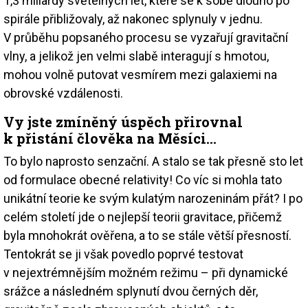
1,3 miliardy světelných let, které se k sobě dlouho po
spirále přibližovaly, až nakonec splynuly v jednu.
V průběhu popsaného procesu se vyzařují gravitační
vlny, a jelikož jen velmi slabě interagují s hmotou,
mohou volně putovat vesmírem mezi galaxiemi na
obrovské vzdálenosti.
Vy jste zmíněný úspěch přirovnal
k přistání člověka na Měsíci…
To bylo naprosto senzační. A stalo se tak přesně sto let
od formulace obecné relativity! Co víc si mohla tato
unikátní teorie ke svým kulatým narozeninám přát? I po
celém století jde o nejlepší teorii gravitace, přičemž
byla mnohokrát ověřena, a to se stále větší přesností.
Tentokrát se ji však povedlo poprvé testovat
v nejextrémnějším možném režimu – při dynamické
srážce a následném splynutí dvou černých děr,