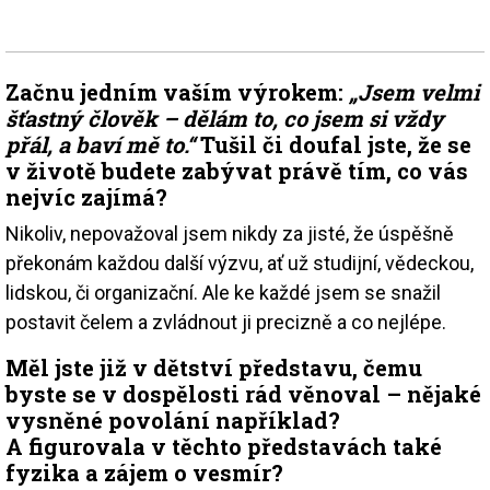
Začnu jedním vaším výrokem:
„Jsem velmi
šťastný člověk – dělám to, co jsem si vždy
přál, a baví mě to.“
Tušil či doufal jste, že se
v životě budete zabývat právě tím, co vás
nejvíc zajímá?
Nikoliv, nepovažoval jsem nikdy za jisté, že úspěšně
překonám každou další výzvu, ať už studijní, vědeckou,
lidskou, či organizační. Ale ke každé jsem se snažil
postavit čelem a zvládnout ji precizně a co nejlépe.
Měl jste již v dětství představu, čemu
byste se v dospělosti rád věnoval – nějaké
vysněné povolání například?
A figurovala v těchto představách také
fyzika a zájem o vesmír?