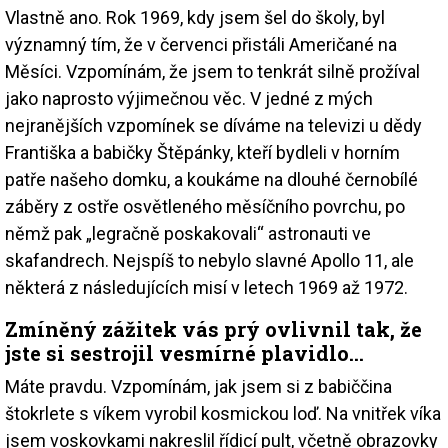
Vlastně ano. Rok 1969, kdy jsem šel do školy, byl
významný tím, že v červenci přistáli Američané na
Měsíci. Vzpomínám, že jsem to tenkrát silně prožíval
jako naprosto výjimečnou věc. V jedné z mých
nejranějších vzpomínek se díváme na televizi u dědy
Františka a babičky Štěpánky, kteří bydleli v horním
patře našeho domku, a koukáme na dlouhé černobílé
záběry z ostře osvětleného měsíčního povrchu, po
němž pak „legračně poskakovali“ astronauti ve
skafandrech. Nejspíš to nebylo slavné Apollo 11, ale
některá z následujících misí v letech 1969 až 1972.
Zmíněný zážitek vás prý ovlivnil tak, že
jste si sestrojil vesmírné plavidlo…
Máte pravdu. Vzpomínám, jak jsem si z babiččina
štokrlete s víkem vyrobil kosmickou loď. Na vnitřek víka
jsem voskovkami nakreslil řídicí pult, včetně obrazovky