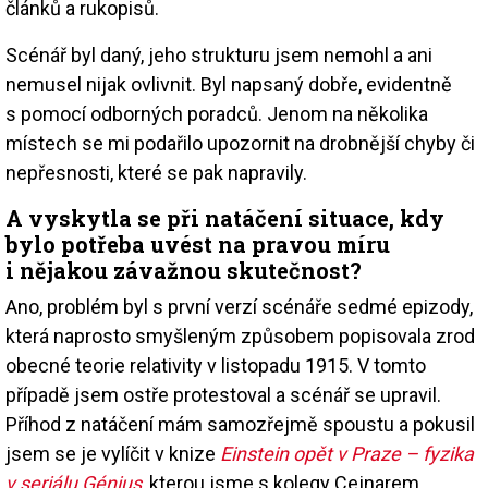
článků a rukopisů.
Scénář byl daný, jeho strukturu jsem nemohl a ani
nemusel nijak ovlivnit. Byl napsaný dobře, evidentně
s pomocí odborných poradců. Jenom na několika
místech se mi podařilo upozornit na drobnější chyby či
nepřesnosti, které se pak napravily.
A vyskytla se při natáčení situace, kdy
bylo potřeba uvést na pravou míru
i nějakou závažnou skutečnost?
Ano, problém byl s první verzí scénáře sedmé epizody,
která naprosto smyšleným způsobem popisovala zrod
obecné teorie relativity v listopadu 1915. V tomto
případě jsem ostře protestoval a scénář se upravil.
Příhod z natáčení mám samozřejmě spoustu a pokusil
jsem se je vylíčit v knize
Einstein opět v Praze – fyzika
v seriálu Génius
, kterou jsme s kolegy Cejnarem,