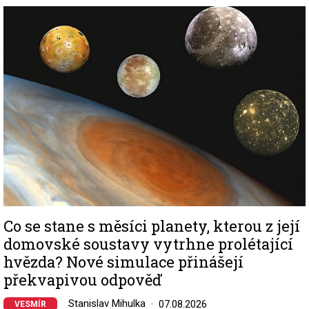
Image
Co se stane s měsíci planety, kterou z její
domovské soustavy vytrhne prolétající
hvězda? Nové simulace přinášejí
překvapivou odpověď
Stanislav Mihulka
07.08.2026
VESMÍR