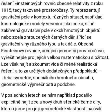
řešení Einsteinových rovnic obecné relativity z roku
1915, tedy takzvané prostoročasy. Ty reprezentují
gravitační pole v kontextu různých situací, například
kosmologické modely vesmíru jako celku, silně
zakřivená gravitační pole v okolí hmotných objektů
nebo zcela zhroucených černých děr, šířící se
gravitační vlny různého typu a tak dále. Obecně
Einsteinovy rovnice, určující geometrii prostoročasu,
vyřešit nejde pro jejich velkou matematickou složitost.
Lze však najít a zkoumat více či méně realistická
řešení, a to za určitých dodatečných předpokladů –
třeba symetrie, speciálního hmotného obsahu,
geometrické výjimečnosti a podobně.
V posledních letech se nám například podařilo
explicitně najít zcela nový druh sférické černé díry,
kterou jsme pro její geometrické vlastnosti nazvali