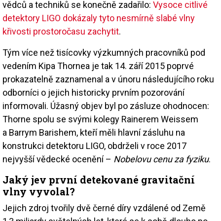
vědců a techniků se konečně zadařilo:
Vysoce citlivé
detektory LIGO dokázaly tyto nesmírně slabé vlny
křivosti prostoročasu zachytit
.
Tým více než tisícovky výzkumných pracovníků pod
vedením Kipa Thornea je tak 14. září 2015 poprvé
prokazatelně zaznamenal a v únoru následujícího roku
odborníci o jejich historicky prvním pozorování
informovali. Úžasný objev byl po zásluze ohodnocen:
Thorne spolu se svými kolegy Rainerem Weissem
a Barrym Barishem, kteří měli hlavní zásluhu na
konstrukci detektoru LIGO, obdrželi v roce 2017
nejvyšší vědecké ocenění –
Nobelovu cenu za fyziku
.
Jaký jev první detekované gravitační
vlny vyvolal?
Jejich zdroj tvořily dvě černé díry vzdálené od Země