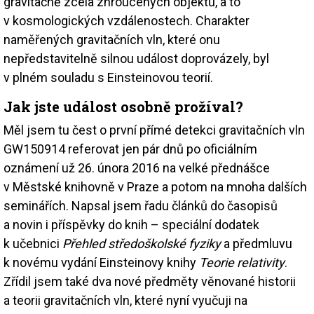
gravitačně zcela zhroucených objektů, a to
v kosmologických vzdálenostech. Charakter
naměřených gravitačních vln, které onu
nepředstavitelně silnou událost doprovázely, byl
v plném souladu s Einsteinovou teorií.
Jak jste událost osobně prožíval?
Měl jsem tu čest o první přímé detekci gravitačních vln
GW150914 referovat jen pár dnů po oficiálním
oznámení už 26. února 2016 na velké přednášce
v Městské knihovně v Praze a potom na mnoha dalších
seminářích. Napsal jsem řadu článků do časopisů
a novin i příspěvky do knih – speciální dodatek
k učebnici
Přehled středoškolské fyziky
a předmluvu
k novému vydání Einsteinovy knihy
Teorie relativity
.
Zřídil jsem také dva nové předměty věnované historii
a teorii gravitačních vln, které nyní vyučuji na