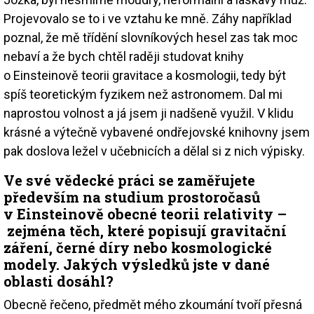
Projevovalo se to i ve vztahu ke mně. Záhy například
poznal, že mě třídění slovníkových hesel zas tak moc
nebaví a že bych chtěl raději studovat knihy
o Einsteinově teorii gravitace a kosmo­logii, tedy být
spíš teoretickým fyzikem než astronomem. Dal mi
naprostou volnost a já jsem ji nadšeně využil. V klidu
krásné a výtečně vybavené ondřejovské knihovny jsem
pak doslova ležel v učebnicích a dělal si z nich výpisky.
Ve své vědecké práci se zaměřujete
především na studium prostoro­časů
v Einsteinově obecné teorii relativity –
zejména těch, které popisují gravitační
záření, černé díry nebo kosmologické
modely. Jakých výsledků jste v dané
oblasti dosáhl?
Obecně řečeno, předmět mého zkoumání tvoří přesná