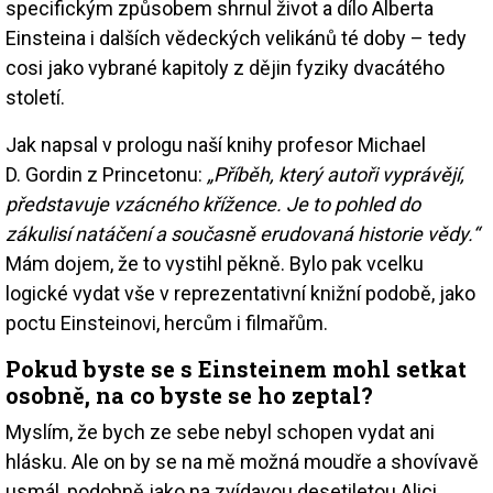
specifickým způsobem shrnul život a dílo Alberta
Einsteina i dalších vědeckých velikánů té doby – tedy
cosi jako vybrané kapitoly z dějin fyziky dvacátého
století.
Jak napsal v prologu naší knihy profesor Michael
D. Gordin z Princetonu:
„Příběh, který autoři vyprávějí,
představuje vzácného křížence. Je to pohled do
zákulisí natáčení a současně erudovaná historie vědy.“
Mám dojem, že to vystihl pěkně. Bylo pak vcelku
logické vydat vše v reprezentativní knižní podobě, jako
poctu Einsteinovi, hercům i filmařům.
Pokud byste se s Einsteinem mohl setkat
osobně, na co byste se ho zeptal?
Myslím, že bych ze sebe nebyl schopen vydat ani
hlásku. Ale on by se na mě možná moudře a shovívavě
usmál, podobně jako na zvídavou desetiletou Alici