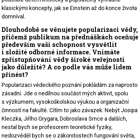
klasickými koncepty, jak se Einstein až do konce života
domníval.
Dlouhodobě se věnujete popularizaci vědy,
přičemž publikum na přednáškách oceňuje
především vaši schopnost vysvětlit
i složité odborné informace. Vnímáte
zpřístupňování vědy široké veřejnosti
jako důležité? A co podle vás může lidem
přinést?
Popularizaci vědeckého poznání pokládám za naprosto
zásadní. Jde o nedílnou součást mých aktivit, spolu
s výzkumem, vysokoškolskou výukou a organizační
činností na fakultě. Cítím to jako závazek. Nebýt Josipa
Kleczka, Jiřího Grygara, Dobroslava Srnce a dalších,
nestal bych se profesorem teoretické fyziky,
nedozvěděl bych se o zákonitostech fungování světa,