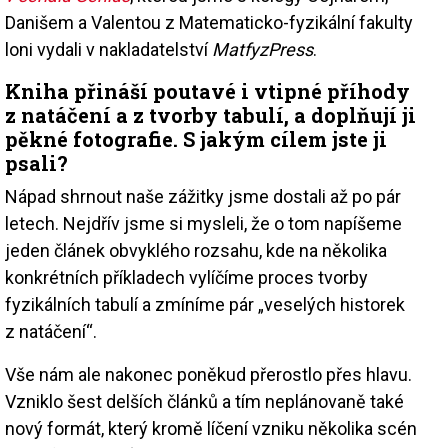
Danišem a Valentou z Matematicko-fyzikální fakulty
loni vydali v nakladatelství
MatfyzPress
.
Kniha přináší poutavé i vtipné příhody
z natáčení a z tvorby tabulí, a doplňují ji
pěkné fotografie. S jakým cílem jste ji
psali?
Nápad shrnout naše zážitky jsme dostali až po pár
letech. Nejdřív jsme si mysleli, že o tom napíšeme
jeden článek obvyklého rozsahu, kde na několika
konkrétních příkladech vylíčíme proces tvorby
fyzikálních tabulí a zmíníme pár „veselých historek
z natáčení“.
Vše nám ale nakonec poněkud přerostlo přes hlavu.
Vzniklo šest delších článků a tím neplánovaně také
nový formát, který kromě líčení vzniku několika scén