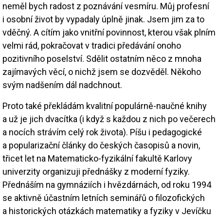
neměl bych radost z poznávání vesmíru. Můj profesní
i osobní život by vypadaly úplně jinak. Jsem jim za to
vděčný. A cítím jako vnitřní povinnost, kterou však plním
velmi rád, pokračovat v tradici předávání onoho
pozitivního poselství. Sdělit ostatním něco z mnoha
zajímavých věcí, o nichž jsem se dozvěděl. Někoho
svým nadšením dál nadchnout.
Proto také překládám kvalitní populárně-naučné knihy
a už je jich dvacítka (i když s každou z nich po večerech
a nocích strávím celý rok života). Píšu i pedagogické
a popularizační články do českých časopisů a novin,
třicet let na Matematicko-fyzikální fakultě Karlovy
univerzity organizuji přednášky z moderní fyziky.
Přednáším na gymnáziích i hvězdárnách, od roku 1994
se aktivně účastním letních seminářů o filozofických
a historických otázkách matematiky a fyziky v Jevíčku