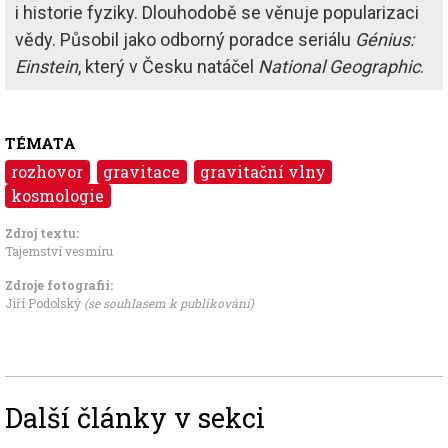
i historie fyziky. Dlouhodobě se věnuje popularizaci
vědy. Působil jako odborný poradce seriálu
Génius:
Einstein
, který v Česku natáčel
National Geographic
.
TÉMATA
rozhovor
gravitace
gravitační vlny
kosmologie
Zdroj textu:
Tajemství vesmíru
Zdroje fotografii:
Jiří Podolský
(se souhlasem k publikování)
Další články v sekci