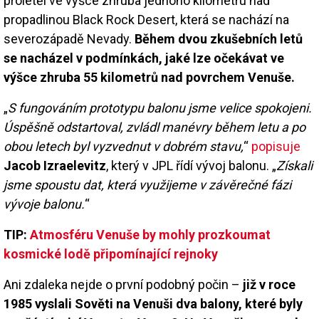
proletěl ve výšce zhruba jednoho kilometru nad
propadlinou Black Rock Desert, která se nachází na
severozápadě Nevady.
Během dvou zkušebních letů
se nacházel v podmínkách, jaké lze očekávat ve
výšce zhruba 55 kilometrů nad povrchem Venuše.
„
S fungováním prototypu balonu jsme velice spokojeni.
Úspěšně odstartoval, zvládl manévry během letu a po
obou letech byl vyzvednut v dobrém stavu,
“
popisuje
Jacob Izraelevitz
, který v JPL řídí vývoj balonu. „
Získali
jsme spoustu dat, která využijeme v závěrečné fázi
vývoje balonu.
“
TIP:
Atmosféru Venuše by mohly prozkoumat
kosmické lodě připomínající rejnoky
Ani zdaleka nejde o první podobný počin –
již v roce
1985 vyslali Sověti na Venuši dva balony, které byly