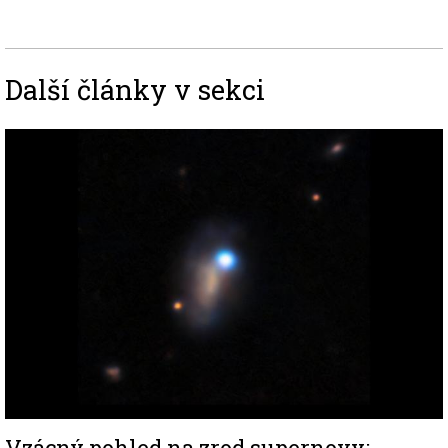
Další články v sekci
Image
Vzácný pohled na zrod supernovy: