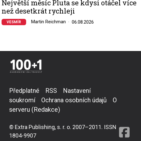
Největší měsíc Pluta se kdysi otáčel více
než desetkrát rychleji
Martin Reichman
06.08.2026
VESMÍR
Předplatné
RSS
Nastavení
soukromí
Ochrana osobních údajů
O
serveru (Redakce)
© Extra Publishing, s. r. o. 2007–2011. ISSN
1804-9907