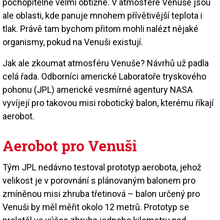
pochopitelně velmi obtížné. V atmosféře Venuše jsou
ale oblasti, kde panuje mnohem přívětivější teplota i
tlak. Právě tam bychom přitom mohli nalézt nějaké
organismy, pokud na Venuši existují.
Jak ale zkoumat atmosféru Venuše? Návrhů už padla
celá řada. Odborníci americké Laboratoře tryskového
pohonu (JPL) americké vesmírné agentury NASA
vyvíjejí pro takovou misi robotický balon, kterému říkají
aerobot.
Aerobot pro Venuši
Tým JPL nedávno testoval prototyp aerobota, jehož
velikost je v porovnání s plánovaným balonem pro
zmíněnou misi zhruba třetinová – balon určený pro
Venuši by měl měřit okolo 12 metrů. Prototyp se