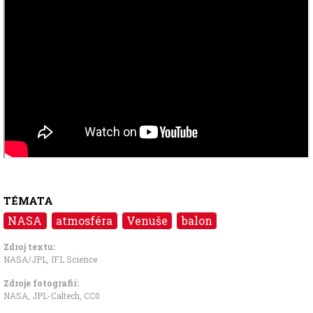
TÉMATA
NASA
atmosféra
Venuše
balon
Zdroj textu:
NASA/JPL
,
IFL Science
Zdroje fotografii:
NASA, JPL-Caltech
,
CC0