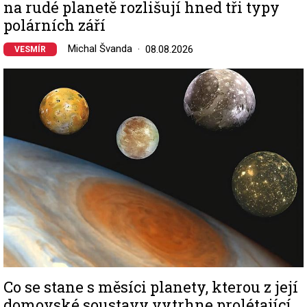
na rudé planetě rozlišují hned tři typy
polárních září
Michal Švanda
08.08.2026
VESMÍR
Image
Co se stane s měsíci planety, kterou z její
domovské soustavy vytrhne prolétající