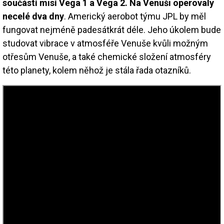
součástí misí Vega 1 a Vega 2. Na Venuši operovaly
necelé dva dny
. Americký aerobot týmu JPL by měl
fungovat nejméně padesátkrát déle. Jeho úkolem bude
studovat vibrace v atmosféře Venuše kvůli možným
otřesům Venuše, a také chemické složení atmosféry
této planety, kolem něhož je stála řada otazníků.