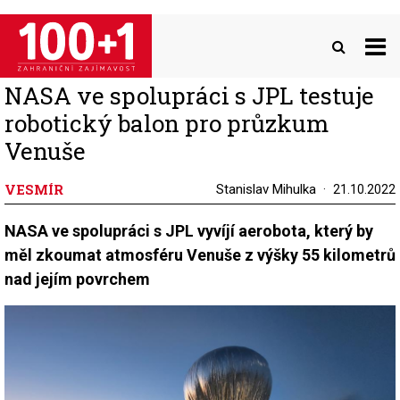
Přejít
k
hlavnímu
obsahu
NASA ve spolupráci s JPL testuje
robotický balon pro průzkum
Venuše
VESMÍR
Stanislav Mihulka
21.10.2022
NASA ve spolupráci s JPL vyvíjí aerobota, který by
měl zkoumat atmosféru Venuše z výšky 55 kilometrů
nad jejím povrchem