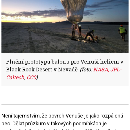
Plnění prototypu balonu pro Venuši heliem v
Black Rock Desert v Nevadě.
(foto:
NASA, JPL-
Caltech
,
CC0
)
Není tajemstvím, že povrch Venuše je jako rozpálená
pec. Dělat průzkum v takových podmínkách je