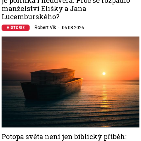
je politika i nedůvěra. Proč se rozpadlo
manželství Elišky a Jana
Lucemburského?
Robert Vlk
06.08.2026
HISTORIE
Image
Potopa světa není jen biblický příběh: