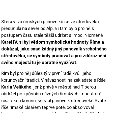
Sféra vlivu římských panovníků se ve středověku
přesunula na sever od Alp, a i tam bylo pro ně s
postupem času stále těžší udržet si moc. Nicméně
Karel IV. si byl vědom symbolické hodnoty Říma a
dokázal, jako snad žádný jiný panovník vrcholného
středověku, se symboly pracovat a pro zdůraznění
svého majestátu je obratně využívat
.
Řím byl pro něj důležitý v první řadě kvůli jeho
korunovační tradici. V návaznosti na zakladatele Říše
Karla Velikého
, jenž právě v městě nad Tiberou
obdržel po způsobu dávných římských imperátorů
císařskou korunu, se stal panovník středověké Svaté
říše římské císařem teprve poté, co absolvoval