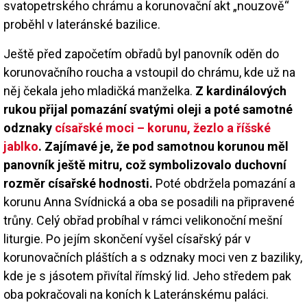
svatopetrského chrámu a korunovační akt „nouzově“
proběhl v lateránské bazilice.
Ještě před započetím obřadů byl panovník oděn do
korunovačního roucha a vstoupil do chrámu, kde už na
něj čekala jeho mladičká manželka.
Z kardinálových
rukou přijal pomazání svatými oleji a poté samotné
odznaky
císařské moci – korunu, žezlo a říšské
jablko
. Zajímavé je, že pod samotnou korunou měl
panovník ještě mitru, což symbolizovalo duchovní
rozměr císařské hodnosti.
Poté obdržela pomazání a
korunu Anna Svídnická a oba se posadili na připravené
trůny. Celý obřad probíhal v rámci velikonoční mešní
liturgie. Po jejím skončení vyšel císařský pár v
korunovačních pláštích a s odznaky moci ven z baziliky,
kde je s jásotem přivítal římský lid. Jeho středem pak
oba pokračovali na koních k Lateránskému paláci.