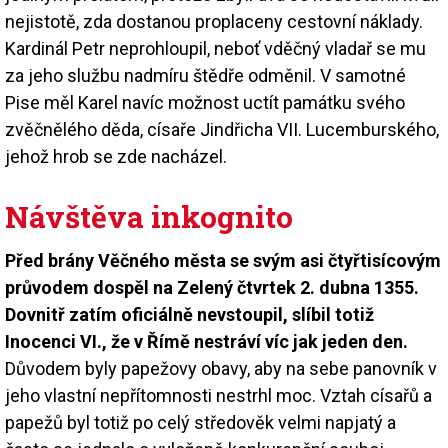
nejistotě, zda dostanou proplaceny cestovní náklady.
Kardinál Petr neprohloupil, neboť vděčný vladař se mu
za jeho službu nadmíru štědře odměnil. V samotné
Pise měl Karel navíc možnost uctít památku svého
zvěčnělého děda, císaře Jindřicha VII. Lucemburského,
jehož hrob se zde nacházel.
Návštěva inkognito
Před brány Věčného města se svým asi čtyřtisícovým
průvodem dospěl na Zelený čtvrtek 2. dubna 1355.
Dovnitř zatím oficiálně nevstoupil, slíbil totiž
Inocenci VI., že v Římě nestráví víc jak jeden den.
Důvodem byly papežovy obavy, aby na sebe panovník v
jeho vlastní nepřítomnosti nestrhl moc. Vztah císařů a
papežů byl totiž po celý středověk velmi napjatý a