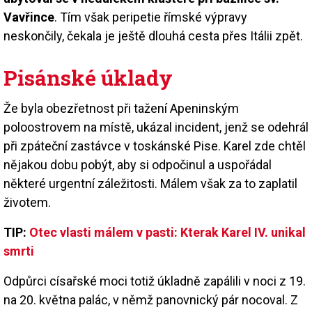
Vavřince
. Tím však peripetie římské výpravy
neskončily, čekala je ještě dlouhá cesta přes Itálii zpět.
Pisánské úklady
Že byla obezřetnost při tažení Apeninským
poloostrovem na místě, ukázal incident, jenž se odehrál
při zpáteční zastávce v toskánské Pise. Karel zde chtěl
nějakou dobu pobýt, aby si odpočinul a uspořádal
některé urgentní záležitosti. Málem však za to zaplatil
životem.
TIP:
Otec vlasti málem v pasti: Kterak Karel IV. unikal
smrti
Odpůrci císařské moci totiž úkladně zapálili v noci z 19.
na 20. května palác, v němž panovnický pár nocoval. Z