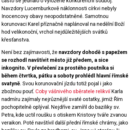
často se jednalo o vyloženě konkurenční souboj.
Navzdory Lucemburkově náklonnosti církvi nebyly
Inocencovy obavy neopodstatněné. Samotnou
korunovaci Karel příznačně naplánoval na nedělní Boží
hod velikonoční, vrchol nejdůležitějších svátků
křesťanstva.
Není bez zajímavosti, že
navzdory dohodě s papežem
se rozhodl navštívit město již předem, a sice
inkognito. V převlečení za prostého poutníka si
během čtvrtka, pátku a soboty prohlédl hlavní římské
svatyně
. Svou korunovační jízdu totiž pojal i jako
zbožnou pouť.
Coby vášnivého sběratele relikvií
Karla
nadmíru zajímaly nejrůznější svaté ostatky, jimiž Řím
pochopitelně oplýval. Nejdříve zamířil do baziliky sv.
Petra, kde uctil roušku s otiskem Kristovy tváře zvanou
veraikon. Poté navštívil další přední římské chrámy, jako