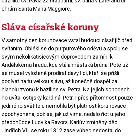
baziliku sv. Pavla za hradbami, sv. Jana v Lateránu či
chrám Santa Maria Maggiore.
Sláva císařské koruny
V samotný den korunovace vstal budoucí císař již před
svítáním. Oblékl se do purpurového oděvu a spolu se
svým několikatisícovým doprovodem zamířil k
Andělskému hradu, kde stála městská brána. Poté už
se musel vyloženě prodírat davy lidí, kteří se přišli
podívat na tu velkou slávu, až konečně dospěl za
hlaholu zvonů k bazilice sv. Petra. Na jejích schodech
ho uvítal ostijský kardinál Petr. I přes přítomnost pouze
jediného světitele nemohla být platnost korunovace
zpochybněna, což se, jak už víme, nedalo říct u jeho
předchůdce Ludvíka Bavora. Karlův zmíněný děd
Jindřich VII. se roku 1312 zase vůbec nedostal do