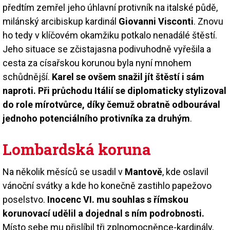
předtím zemřel jeho úhlavní protivník na italské půdě,
milánský arcibiskup kardinál
Giovanni Visconti
. Znovu
ho tedy v klíčovém okamžiku potkalo nenadálé štěstí.
Jeho situace se zčistajasna podivuhodně vyřešila a
cesta za císařskou korunou byla nyní mnohem
schůdnější.
Karel se ovšem snažil jít štěstí i sám
naproti. Při průchodu Itálií se diplomaticky stylizoval
do role mírotvůrce, díky čemuž obratně odbourával
jednoho potenciálního protivníka za druhým
.
Lombardská koruna
Na několik měsíců se usadil v
Mantově
, kde oslavil
vánoční svátky a kde ho konečně zastihlo papežovo
poselstvo.
Inocenc VI. mu souhlas s římskou
korunovací udělil a dojednal s ním podrobnosti.
Místo sebe mu přislíbil tři zplnomocněnce-kardinály,