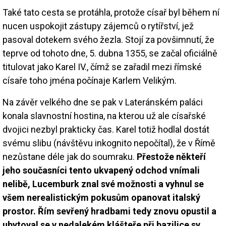
Také tato cesta se protáhla, protože císař byl během ní
nucen uspokojit zástupy zájemců o rytířství, jež
pasoval dotekem svého žezla. Stojí za povšimnutí, že
teprve od tohoto dne, 5. dubna 1355, se začal oficiálně
titulovat jako Karel IV., čímž se zařadil mezi římské
císaře toho jména počínaje Karlem Velikým.
Na závěr velkého dne se pak v Lateránském paláci
konala slavnostní hostina, na kterou už ale císařské
dvojici nezbyl prakticky čas. Karel totiž hodlal dostát
svému slibu (návštěvu inkognito nepočítal), že v Římě
nezůstane déle jak do soumraku.
Přestože někteří
jeho současníci tento ukvapený odchod vnímali
nelibě, Lucemburk znal své možnosti a vyhnul se
všem nerealistickým pokusům opanovat italský
prostor. Řím sevřený hradbami tedy znovu opustil a
ubytoval se v nedalekém klášteře při bazilice sv.