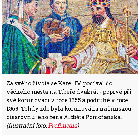
Za svého života se Karel IV. podíval do
věčného města na Tibeře dvakrát - poprvé při
své korunovaci v roce 1355 a podruhé v roce
1368. Tehdy zde byla korunována na římskou
císařovnu jeho žena Alžběta Pomořanská.
(ilustrační foto:
Profimedia
)