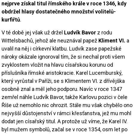
nejprve získal titul římského krále v roce 1346, kdy
obdržel hlasy dostatečného množství volitelů-
kurfiřtů
.
V té době jej však už držel
Ludvík Bavor
z rodu
Wittelsbachů, jehož ale neuznával papež
Kliment VI.
a
uvalil na něj i církevní klatbu. Ludvík zase papežské
nároky okázale ignoroval tím, že si nechal proti všem
zvyklostem vložit na hlavu císařskou korunu od
příslušníka římské aristokracie. Karel Lucemburský,
který vyrůstal v Paříži, se s Klimentem VI. z dřívějška
osobně znal a měl jeho podporu. Navíc v roce 1347
zemřel náhle Ludvík Bavor, takže Karlovu pozici v čele
Říše už nemohlo nic ohrozit. Stále mu však chybělo ono
nejvyšší důstojenství v rámci křesťanstva, jež mu mohl
dodat jen císařský titul. A protože už víme, že Karel IV.
byl mužem symbolů, začal se v roce 1354, osm let po