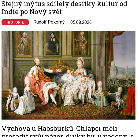
Stejný mýtus sdílely desítky kultur od
Indie po Nový svět
Rudolf Pokorný
05.08.2026
HISTORIE
Image
Výchova u Habsburků: Chlapci měli
prosadit svůj názor, dívky byly vedeny k