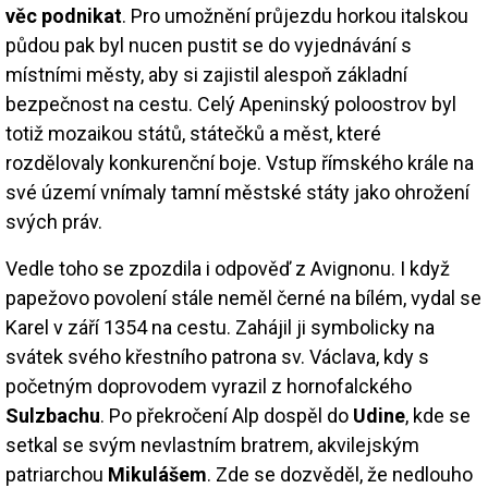
věc podnikat
. Pro umožnění průjezdu horkou italskou
půdou pak byl nucen pustit se do vyjednávání s
místními městy, aby si zajistil alespoň základní
bezpečnost na cestu. Celý Apeninský poloostrov byl
totiž mozaikou států, státečků a měst, které
rozdělovaly konkurenční boje. Vstup římského krále na
své území vnímaly tamní městské státy jako ohrožení
svých práv.
Vedle toho se zpozdila i odpověď z Avignonu. I když
papežovo povolení stále neměl černé na bílém, vydal se
Karel v září 1354 na cestu. Zahájil ji symbolicky na
svátek svého křestního patrona sv. Václava, kdy s
početným doprovodem vyrazil z hornofalckého
Sulzbachu
. Po překročení Alp dospěl do
Udine
, kde se
setkal se svým nevlastním bratrem, akvilejským
patriarchou
Mikulášem
. Zde se dozvěděl, že nedlouho