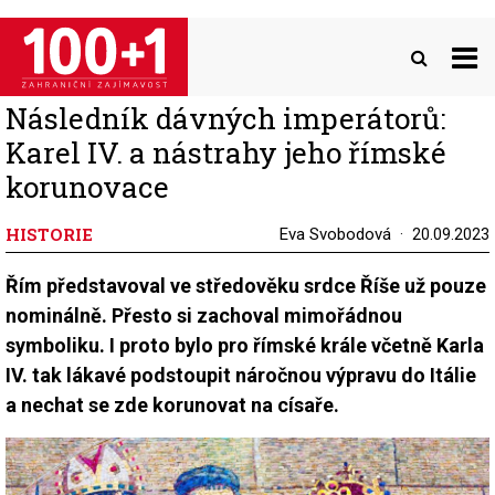
Přejít
k
hlavnímu
obsahu
Následník dávných imperátorů:
Karel IV. a nástrahy jeho římské
korunovace
HISTORIE
Eva Svobodová
20.09.2023
Řím představoval ve středověku srdce Říše už pouze
nominálně. Přesto si zachoval mimořádnou
symboliku. I proto bylo pro římské krále včetně Karla
IV. tak lákavé podstoupit náročnou výpravu do Itálie
a nechat se zde korunovat na císaře.