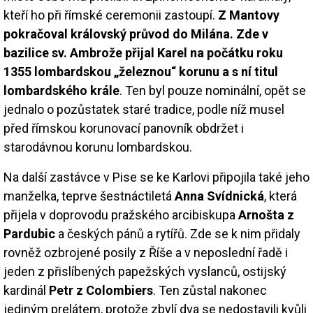
kteří ho při římské ceremonii zastoupí.
Z Mantovy
pokračoval královský průvod do Milána. Zde v
bazilice sv. Ambrože přijal Karel na počátku roku
1355 lombardskou „železnou“ korunu a s ní titul
lombardského krále
. Ten byl pouze nominální, opět se
jednalo o pozůstatek staré tradice, podle níž musel
před římskou korunovací panovník obdržet i
starodávnou korunu lombardskou.
Na další zastávce v Pise se ke Karlovi připojila také jeho
manželka, teprve šestnáctiletá
Anna Svídnická
, která
přijela v doprovodu pražského arcibiskupa
Arnošta z
Pardubic
a českých pánů a rytířů. Zde se k nim přidaly
rovněž ozbrojené posily z Říše a v neposlední řadě i
jeden z přislíbených papežských vyslanců, ostijský
kardinál
Petr z Colombiers
. Ten zůstal nakonec
jediným prelátem, protože zbylí dva se nedostavili kvůli