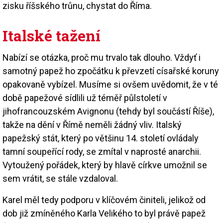
zisku říšského trůnu, chystat do Říma.
Italské tažení
Nabízí se otázka, proč mu trvalo tak dlouho. Vždyť i
samotný papež ho zpočátku k převzetí císařské koruny
opakovaně vybízel. Musíme si ovšem uvědomit, že v té
době papežové sídlili už téměř půlstoletí v
jihofrancouzském Avignonu (tehdy byl součástí Říše),
takže na dění v Římě neměli žádný vliv. Italský
papežský stát, který po většinu 14. století ovládaly
tamní soupeřící rody, se zmítal v naprosté anarchii.
Vytoužený pořádek, který by hlavě církve umožnil se
sem vrátit, se stále vzdaloval.
Karel měl tedy podporu v klíčovém činiteli, jelikož od
dob již zmíněného Karla Velikého to byl právě papež