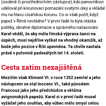
(osobně či prostřednictvím zástupce), kdo panovníkovi
uděloval při korunovaci pomazání svatými oleji a vkládal
mu na hlavu císařskou korunu. Co si však počít, když
papež v Římě nevládne? V první řadě to byla otázka
politiky, obratné diplomacie a správného načasování.
Karel věděl, že aby měla římská výprava šanci na
úspěch, musí nejdříve vyčkat na vhodný okamžik, až
bude jeho pozice v Říši upevněna. Ta chvíle nastala
právě v polovině padesátých let 14. století.
Cesta zatím nezajištěná
Mezitím však Kliment VI. v roce 1352 zemřel a jeho
nástupcem se stal Inocenc VI., také původem
Francouz jako jeho předchůdce a většina
avignonských papežů. Karel si v první řadě musel
vyžádat jeho souhlas, aby vůbec mělo smysl celou