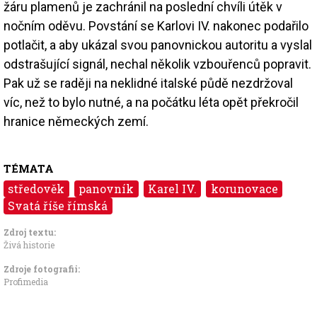
žáru plamenů je zachránil na poslední chvíli útěk v
nočním oděvu. Povstání se Karlovi IV. nakonec podařilo
potlačit, a aby ukázal svou panovnickou autoritu a vyslal
odstrašující signál, nechal několik vzbouřenců popravit.
Pak už se raději na neklidné italské půdě nezdržoval
víc, než to bylo nutné, a na počátku léta opět překročil
hranice německých zemí.
TÉMATA
středověk
panovník
Karel IV.
korunovace
Svatá říše římská
Zdroj textu:
Živá historie
Zdroje fotografii:
Profimedia