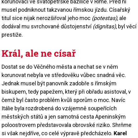
korunovaci ve svatopetrské bazilice v Římě. Před ní
musel podniknout takzvanou římskou jízdu. Císařský
titul sice nijak nerozšiřoval jeho moc
(potestas)
, ale
dodával mu svrchované důstojenství
(dignitas)
, byl věcí
prestiže.
Král, ale ne císař
Dostat se do Věčného města a nechat se v něm
korunovat nebyla ve středověku vůbec snadná věc.
Jednak musel být panovník zadobře s římským
biskupem, tedy papežem, který při obřadu asistoval, v
čemž byl často problém kvůli sporům o moc. Navíc
Itálie byla rozdrobená do vzájemně soupeřících
městských států a jen samotná cesta Apeninským
poloostrovem představovala obrovské riziko. Shrňme
si však nejdříve, co celé výpravě předcházelo.
Karel