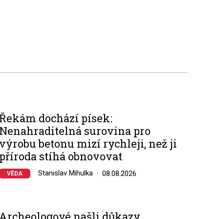
Řekám dochází písek:
Nenahraditelná surovina pro
výrobu betonu mizí rychleji, než ji
příroda stíhá obnovovat
Stanislav Mihulka
08.08.2026
VĚDA
Archeologové našli důkazy