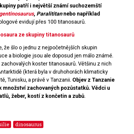
kupiny patří i největší známí suchozemští
gentinosaurus
,
Paralititan
nebo například
ologové evidují přes 100 titanosaurů.
inosaura ze skupiny titanosaurů
 že šlo o jednu z nejpočetnějších skupin
uce a biologie jsou ale doposud jen málo známé.
 zachovalých koster titanosaurů. Většinu z nich
Antarktidě (která byla v druhohorách klimaticky
ě, Tunisku, a právě v Tanzanii.
Objev z Tanzanie
k množství zachovaných pozůstatků. Vědci u
atlů, žeber, kostí z končetin a zubů
.
silie
dinosaurus