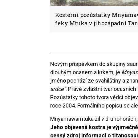
Kosterní pozůstatky Mnyam
řeky Mtuka v jihozápadní Tan
Novým příspěvkem do skupiny sauro
dlouhým ocasem a krkem, je
Mnya
jméno pochází ze svahilštiny a zn
srdce“
. Právě zvláštní tvar ocasních
Pozůstatky tohoto tvora vědci objev
roce 2004. Formálního popisu se ale 
Mnyamawamtuka žil v druhohorách, te
Jeho objevená kostra je výjimečn
cenný zdroj informací o titanosau