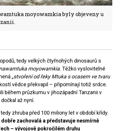
awamtuka moyowamkia byly objeveny u
zanii.
podů, tedy velkých čtyřnohých dinosaurů s
mawamtuka moyowamkia
. Těžko vyslovitelné
amená
„stvoření od řeky Mtuka s ocasem ve tvaru
 kostí vědce překvapil – připomínají totiž srdce.
ili během průzkumu v jihozápadní Tanzanii v
dočkal až nyní.
dy zhruba před 100 miliony let v období křídy.
ě dobře zachovalá a představuje nesmírně
rech – vývojově pokročilém druhu