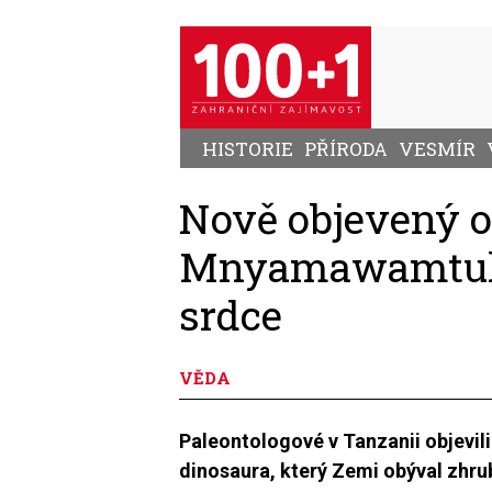
Přejít
k
hlavnímu
obsahu
HISTORIE
PŘÍRODA
VESMÍR
Nově objevený o
Mnyamawamtuka
srdce
VĚDA
Paleontologové v Tanzanii objevil
dinosaura, který Zemi obýval zhrub