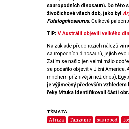
sauropodních dinosaurů. Do této s
živočichové všech dob, jako byl
Ar
Futalognkosaurus
. Celkově paleont
TIP:
V Austrálii objevili velkého d
Na základě předchozích nálezů víme,
sauropodních dinosaurů, jejich evol
Zatím se našlo jen velmi málo dobře
se podařilo objevit v Jižní Americe, 
mnohem příznivější než dnes), Egypt
je výjimečný především vzhledem 
řeky Mtuka identifikovali části obr
TÉMATA
Afrika
Tanzanie
sauropod
fo