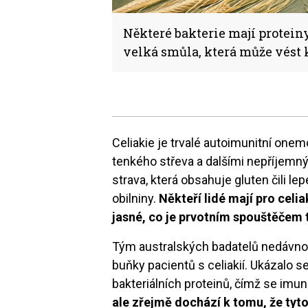
Některé bakterie mají proteiny
velká smůla, která může vést k
Celiakie je trvalé autoimunitní on
tenkého střeva a dalšími nepříjemný
strava, která obsahuje gluten čili lep
obilniny.
Někteří lidé mají pro celi
jasné, co je prvotním spouštěčem 
Tým australských badatelů nedávno 
buňky pacientů s celiakií. Ukázalo 
bakteriálních proteinů, čímž se imun
ale zřejmě dochází k tomu, že ty