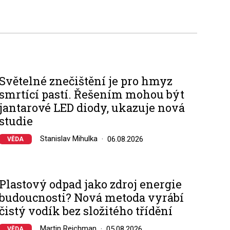
Světelné znečištění je pro hmyz
smrtící pastí. Řešením mohou být
jantarové LED diody, ukazuje nová
studie
Stanislav Mihulka
06.08.2026
VĚDA
Plastový odpad jako zdroj energie
budoucnosti? Nová metoda vyrábí
čistý vodík bez složitého třídění
Martin Reichman
05.08.2026
VĚDA