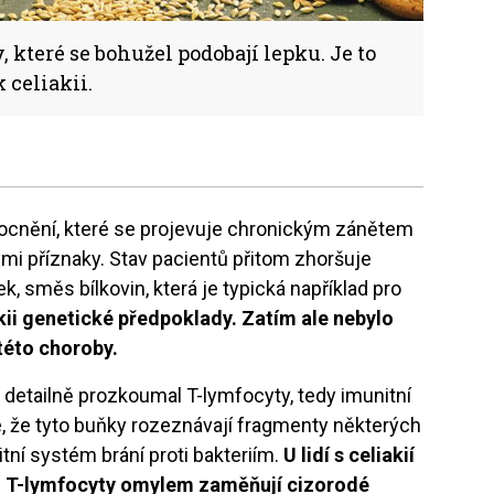
, které se bohužel podobají lepku. Je to
 celiakii.
emocnění, které se projevuje chronickým zánětem
mi příznaky. Stav pacientů přitom zhoršuje
ek, směs bílkovin, která je typická například pro
akii genetické předpoklady. Zatím ale nebylo
této choroby.
detailně prozkoumal T-lymfocyty, tedy imunitní
se, že tyto buňky rozeznávají fragmenty některých
itní systém brání proti bakteriím.
U lidí s celiakií
to T-lymfocyty omylem zaměňují cizorodé