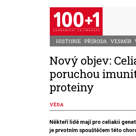
Přejít
k
hlavnímu
obsahu
HISTORIE
PŘÍRODA
VESMÍR
Nový objev: Celi
poruchou imunit
proteiny
VĚDA
Někteří lidé mají pro celiakii gen
je prvotním spouštěčem této chor