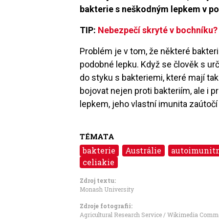
bakterie s neškodným lepkem v po
TIP:
Nebezpečí skryté v bochníku? J
Problém je v tom, že některé bakter
podobné lepku. Když se člověk s u
do styku s bakteriemi, které mají ta
bojovat nejen proti bakteriím, ale i 
lepkem, jeho vlastní imunita zaútočí 
TÉMATA
bakterie
Austrálie
autoimunit
celiakie
Zdroj textu:
Monash University
Zdroje fotografii:
Agricultural Research Service / Wikimedia Com