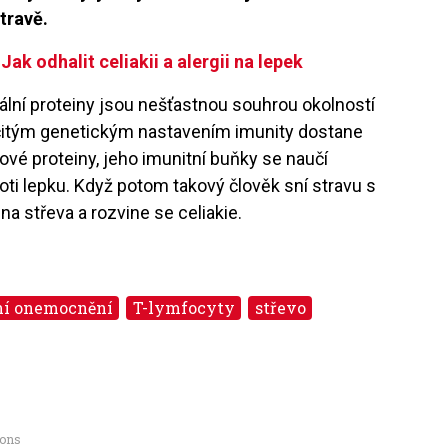
travě.
ak odhalit celiakii a alergii na lepek
iální proteiny jsou nešťastnou souhrou okolností
rčitým genetickým nastavením imunity dostane
kové proteiny, jeho imunitní buňky se naučí
proti lepku. Když potom takový člověk sní stravu s
na střeva a rozvine se celiakie.
ní onemocnění
T-lymfocyty
střevo
mons