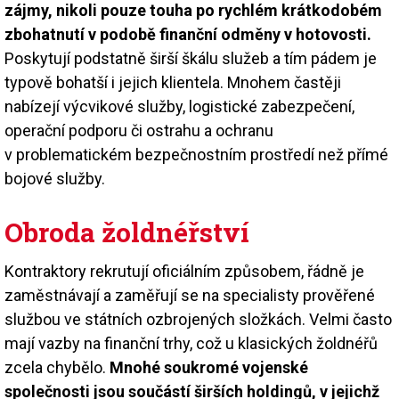
zájmy, nikoli pouze touha po rychlém krátkodobém
zbohatnutí v podobě finanční odměny v hotovosti.
Poskytují podstatně širší škálu služeb a tím pádem je
typově bohatší i jejich klientela. Mnohem častěji
nabízejí výcvikové služby, logistické zabezpečení,
operační podporu či ostrahu a ochranu
v problematickém bezpečnostním prostředí než přímé
bojové služby.
Obroda žoldnéřství
Kontraktory rekrutují oficiálním způsobem, řádně je
zaměstnávají a zaměřují se na specialisty prověřené
službou ve státních ozbrojených složkách. Velmi často
mají vazby na finanční trhy, což u klasických žoldnéřů
zcela chybělo.
Mnohé soukromé vojenské
společnosti jsou součástí širších holdingů, v jejichž