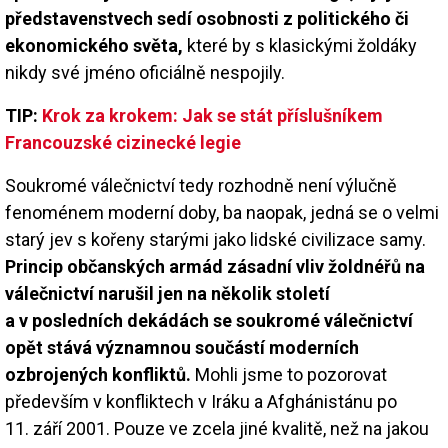
představenstvech sedí osobnosti z politického či
ekonomického světa,
které by s klasickými žoldáky
nikdy své jméno oficiálně nespojily.
TIP:
Krok za krokem: Jak se stát příslušníkem
Francouzské cizinecké legie
Soukromé válečnictví tedy rozhodně není výlučně
fenoménem moderní doby, ba naopak, jedná se o velmi
starý jev s kořeny starými jako lidské civilizace samy.
Princip občanských armád zásadní vliv žoldnéřů na
válečnictví narušil jen na několik století
a v posledních dekádách se soukromé válečnictví
opět stává významnou součástí moderních
ozbrojených konfliktů.
Mohli jsme to pozorovat
především v konfliktech v Iráku a Afghánistánu po
11. září 2001. Pouze ve zcela jiné kvalitě, než na jakou