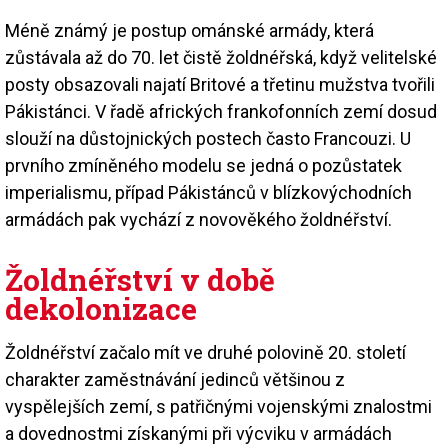
Méně známý je postup ománské armády, která
zůstávala až do 70. let čistě žoldnéřská, když velitelské
posty obsazovali najatí Britové a třetinu mužstva tvořili
Pákistánci. V řadě afrických frankofonních zemí dosud
slouží na důstojnických postech často Francouzi. U
prvního zmíněného modelu se jedná o pozůstatek
imperialismu, případ Pákistánců v blízkovýchodních
armádách pak vychází z novověkého žoldnéřství.
Žoldnéřství v době
dekolonizace
Žoldnéřství začalo mít ve druhé polovině 20. století
charakter zaměstnávání jedinců většinou z
vyspělejších zemí, s patřičnými vojenskými znalostmi
a dovednostmi získanými při výcviku v armádách