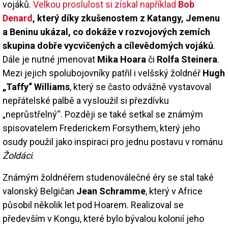
vojáků.
Velkou proslulost si získal například
Bob
Denard
, který díky zkušenostem z Katangy, Jemenu
a Beninu ukázal, co dokáže v rozvojových zemích
skupina dobře vycvičených a cílevědomých vojáků
.
Dále je nutné jmenovat
Mika Hoara
či
Rolfa Steinera
.
Mezi jejich spolubojovníky patřil i velšský žoldnéř
Hugh
„Taffy“ Williams
, který se často odvážně vystavoval
nepřátelské palbě a vysloužil si přezdívku
„neprůstřelný“. Později se také setkal se známým
spisovatelem Frederickem Forsythem, který jeho
osudy použil jako inspiraci pro jednu postavu v románu
Žoldáci
.
Známým žoldnéřem studenoválečné éry se stal také
valonský Belgičan
Jean Schramme
, který v Africe
působil několik let pod Hoarem. Realizoval se
především v Kongu, které bylo bývalou kolonií jeho