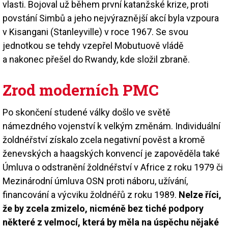
vlasti. Bojoval už během první katanžské krize, proti
povstání Simbů a jeho nejvýraznější akcí byla vzpoura
v Kisangani (Stanleyville) v roce 1967. Se svou
jednotkou se tehdy vzepřel Mobutuově vládě
a nakonec přešel do Rwandy, kde složil zbraně.
Zrod moderních PMC
Po skončení studené války došlo ve světě
námezdného vojenství k velkým změnám. Individuální
žoldnéřství získalo zcela negativní pověst a kromě
ženevských a haagských konvencí je zapověděla také
Úmluva o odstranění žoldnéřství v Africe z roku 1979 či
Mezinárodní úmluva OSN proti náboru, užívání,
financování a výcviku žoldnéřů z roku 1989.
Nelze říci,
že by zcela zmizelo, nicméně bez tiché podpory
některé z velmocí, která by měla na úspěchu nějaké