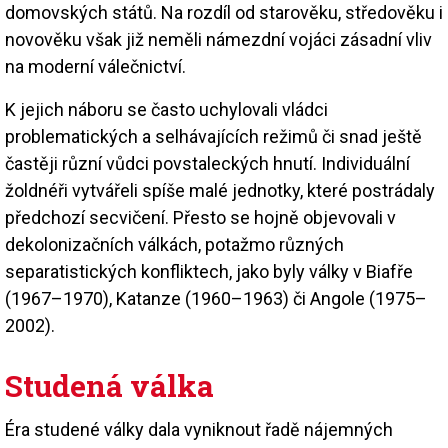
domovských států. Na rozdíl od starověku, středověku i
novověku však již neměli námezdní vojáci zásadní vliv
na moderní válečnictví.
K jejich náboru se často uchylovali vládci
problematických a selhávajících režimů či snad ještě
častěji různí vůdci povstaleckých hnutí. Individuální
žoldnéři vytvářeli spíše malé jednotky, které postrádaly
předchozí secvičení. Přesto se hojně objevovali v
dekolonizačních válkách, potažmo různých
separatistických konfliktech, jako byly války v Biafře
(1967–1970), Katanze (1960–1963) či Angole (1975–
2002).
Studená válka
Éra studené války dala vyniknout řadě nájemných