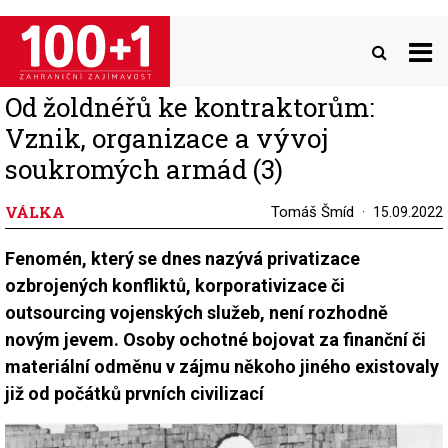
Přejít
k
hlavnímu
obsahu
Od žoldnéřů ke kontraktorům:
Vznik, organizace a vývoj
soukromých armád (3)
VÁLKA
Tomáš Šmíd
15.09.2022
Fenomén, který se dnes nazývá privatizace
ozbrojených konfliktů, korporativizace či
outsourcing vojenských služeb, není rozhodně
novým jevem. Osoby ochotné bojovat za finanční či
materiální odměnu v zájmu někoho jiného existovaly
již od počátků prvních civilizací