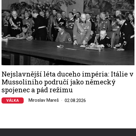
Nejslavnější léta duceho impéria: Itálie v
Mussoliniho područí jako německý
spojenec a pád režimu
Miroslav Mareš
02.08.2026
VÁLKA