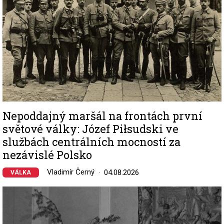
Nepoddajný maršál na frontách první
světové války: Józef Piłsudski ve
službách centrálních mocností za
nezávislé Polsko
Vladimír Černý
04.08.2026
VÁLKA
Image