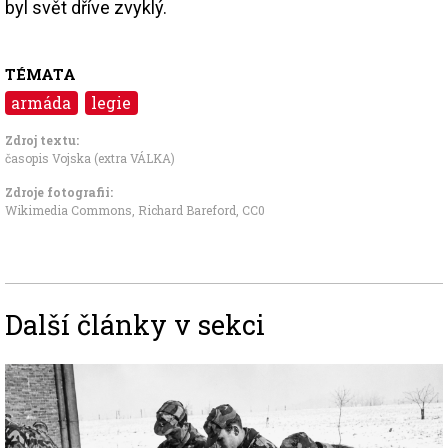
byl svět dříve zvyklý.
TÉMATA
armáda
legie
Zdroj textu:
časopis Vojska (extra VÁLKA)
Zdroje fotografii:
Wikimedia Commons, Richard Bareford
,
CC0
Další články v sekci
Image