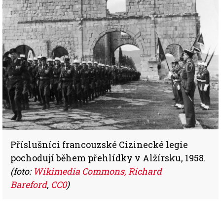
Příslušníci francouzské Cizinecké legie
pochodují během přehlídky v Alžírsku, 1958.
(foto:
Wikimedia Commons, Richard
Bareford
,
CC0
)