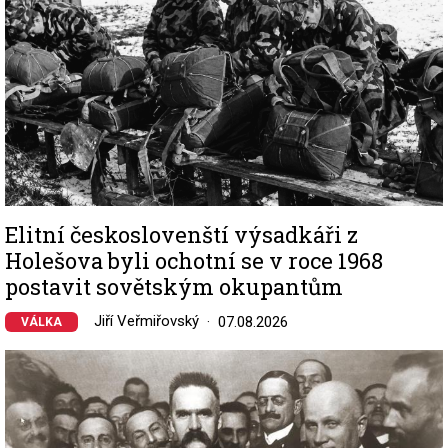
Elitní českoslovenští výsadkáři z
Holešova byli ochotní se v roce 1968
postavit sovětským okupantům
Jiří Veřmiřovský
07.08.2026
VÁLKA
Image