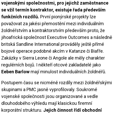
vojenskými společnostmi, pro jejichž zaměstnance
se vžil termín kontraktor, existuje řada především
funkčních rozdílů.
První pionýrské projekty lze
považovat za jakési přemostění mezi individuálním
žoldnéřstvím a kontraktorstvím především proto, že
jihoafrická společnost Executive Outcomes a následně
britská Sandline International prováděly ještě přímé
bojové operace podobné akcím v Katanze či Biafře.
Zakázky v Sierra Leone či Angole ale měly charakter
regulérních bojů. I někteří otcové zakladatelé jako
Eeben Barlow
mají minulost individuálních žoldnéřů.
Postupem času se nicméně rozdíly mezi žoldnéřskými
skupinami a PMC jasně vyprofilovaly. Soukromé
vojenské společnosti jsou organizované a vedle
dlouhodobého výhledu mají klasickou firemní
korporátní strukturu.
Jejich činnost řídí obchodní