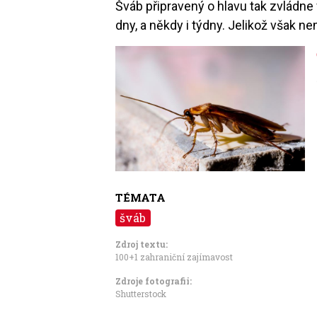
Šváb připravený o hlavu tak zvládn
dny, a někdy i týdny. Jelikož však 
Image
TÉMATA
šváb
Zdroj textu:
100+1 zahraniční zajímavost
Zdroje fotografii:
Shutterstock