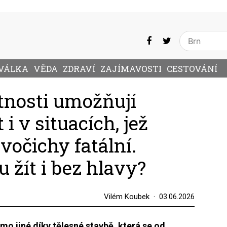
VÁLKA
VĚDA
ZDRAVÍ
ZAJÍMAVOSTI
CESTOVÁNÍ
štnosti umožňují
i v situacích, jež
ivočichy fatální.
 žít i bez hlavy?
Vilém Koubek
03.06.2026
imo jiné díky tělesné stavbě, která se od