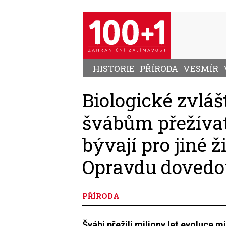
Přejít
k
hlavnímu
obsahu
HISTORIE
PŘÍRODA
VESMÍR
Biologické zvlá
švábům přežívat 
bývají pro jiné ž
Opravdu dovedou
PŘÍRODA
Švábi přežili miliony let evoluce m