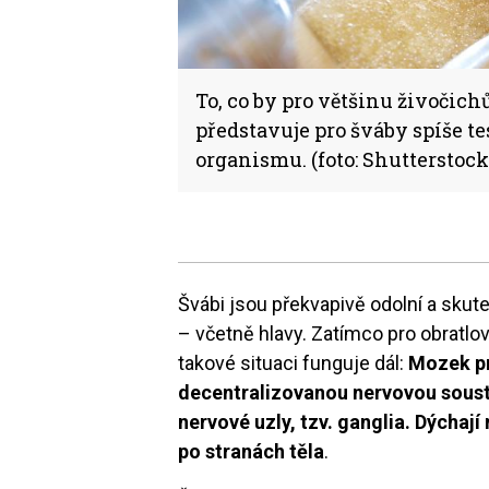
To, co by pro většinu živoči
představuje pro šváby spíše te
organismu. (foto: Shutterstock
Švábi jsou překvapivě odolní a skute
– včetně hlavy. Zatímco pro obratlo
takové situaci funguje dál:
Mozek pr
decentralizovanou nervovou sousta
nervové uzly, tzv. ganglia. Dýchaj
po stranách těla
.