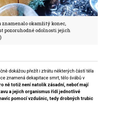
chů znamenalo okamžitý konec,
st pozoruhodné odolnosti jejich
)
čně dokážou přežít i ztrátu některých částí těla
vce znamená dekapitace smrt, tělo švábů v
o ně totiž není natolik zásadní, neboť mají
vu a jejich organismus řídí jednotlivé
í navíc pomocí vzdušnic, tedy drobných trubic