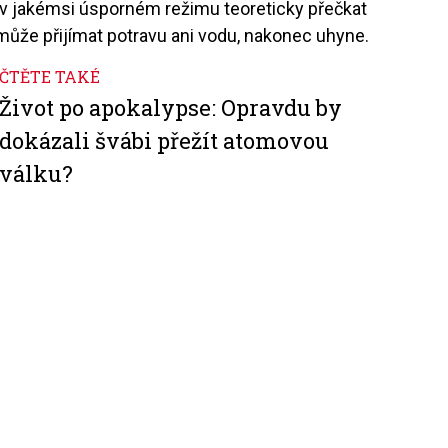
e v jakémsi úsporném režimu teoreticky přečkat
nemůže přijímat potravu ani vodu, nakonec uhyne.
ČTĚTE TAKÉ
Život po apokalypse: Opravdu by
dokázali švábi přežít atomovou
válku?