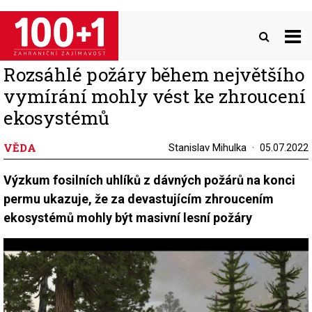
Přejít
k
hlavnímu
obsahu
Rozsáhlé požáry během největšího
vymírání mohly vést ke zhroucení
ekosystémů
VĚDA
Stanislav Mihulka
05.07.2022
Výzkum fosilních uhlíků z dávných požárů na konci
permu ukazuje, že za devastujícím zhroucením
ekosystémů mohly být masivní lesní požáry