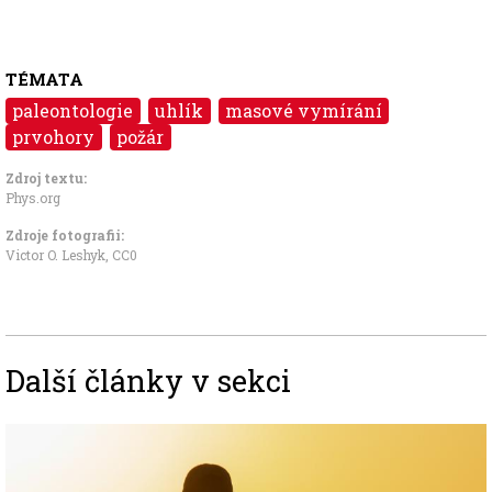
TÉMATA
paleontologie
uhlík
masové vymírání
prvohory
požár
Zdroj textu:
Phys.org
Zdroje fotografii:
Victor O. Leshyk
,
CC0
Další články v sekci
Image