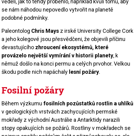
věděli, jak to tehdy proběhlo, například kvůli tomu, aby
se nám náhodou nepovedlo vytvořit na planetě
podobné podmínky.
Paleontolog
Chris Mays
z irské University College Cork
a jeho kolegové jsou přesvědčeni, že objevili příčinu
devastujícího
zhroucení ekosystémů, které
provázelo největší vymírání v historii planety
, k
němuž došlo na konci permu a celých prvohor. Velkou
škodu podle nich napáchaly
lesní požáry
.
Fosilní požáry
Během výzkumu
fosilních pozůstatků rostlin a uhlíků
v geologických vrstvách zachycujících permské
mokřady z východní Austrálie a Antarktidy narazili
stopy opakujících se požárů. Rostliny v mokřadech se