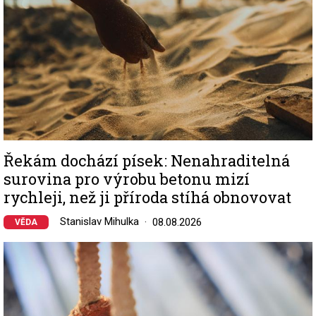
Řekám dochází písek: Nenahraditelná
surovina pro výrobu betonu mizí
rychleji, než ji příroda stíhá obnovovat
Stanislav Mihulka
08.08.2026
VĚDA
Image