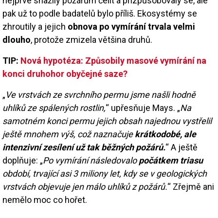
nejprve snažily požárům čelit a přizpůsobovaly se, ale
pak už to podle badatelů bylo příliš. Ekosystémy se
zhroutily a jejich
obnova po vymírání trvala velmi
dlouho
, protože zmizela většina druhů.
TIP:
Nová hypotéza: Způsobily masové vymírání na
konci druhohor obyčejné saze?
„
Ve vrstvách ze svrchního permu jsme našli hodně
uhlíků ze spálených rostlin,
“ upřesňuje Mays. „
Na
samotném konci permu jejich obsah najednou vystřelil
ještě mnohem výš, což naznačuje
krátkodobé, ale
intenzivní zesílení už tak běžných požárů.
“ A ještě
doplňuje: „
Po vymírání následovalo
počátkem triasu
období, trvající asi 3 miliony let, kdy se v geologických
vrstvách objevuje jen málo uhlíků z požárů.
“ Zřejmě ani
nemělo moc co hořet.