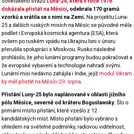
Sovětského svazu
Luna-24, která v roce 1976
dokázala přistát na Měsíci
, odebrala 170 gramů
vzorků a vrátila se s nimi na Zemi.
Na projektu Luna-
25 a dalších ruských misích na Měsíc se původně měla
podílet i Evropská kosmická agentura (ESA), která
ovšem po ruském vpádu na Ukrajinu loni v únoru
přerušila spolupráci s Moskvou. Rusko následně
prohlásilo, že jeho lunární programy budou pokračovat a
že evropské vybavení a technologie nahradí svými.
Lunární misi nedávno zahájila i Indie, jejíž
modul Vikram
by měl přistát na Měsíci 23. srpna
.
Přistání Luny-25 bylo naplánované v oblasti jižního
pólu Měsíce, severně od kráteru Boguslawsky
. Šlo o
primární místo přistání, které vzešlo z 12
kandidátských míst. Místo přistání bylo vybráno s
ohledem na světelné podmínky, radiovou viditelnost,