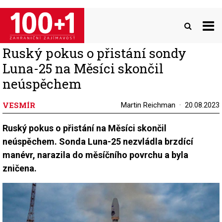
Přejít
k
hlavnímu
obsahu
Ruský pokus o přistání sondy
Luna-25 na Měsíci skončil
neúspěchem
VESMÍR
Martin Reichman
20.08.2023
Ruský pokus o přistání na Měsíci skončil
neúspěchem. Sonda Luna-25 nezvládla brzdící
manévr, narazila do měsíčního povrchu a byla
zničena.