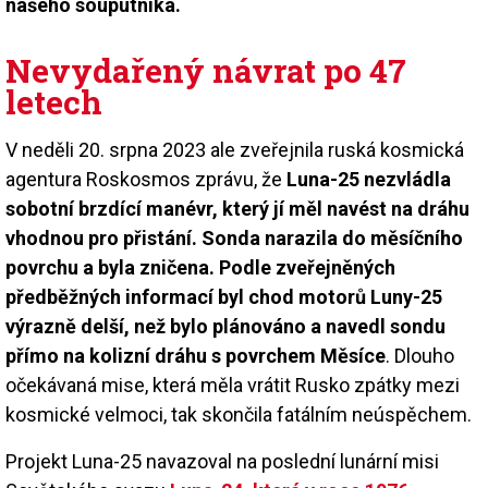
našeho souputníka.
Nevydařený návrat po 47
letech
V neděli 20. srpna 2023 ale zveřejnila ruská kosmická
agentura Roskosmos zprávu, že
Luna-25 nezvládla
sobotní brzdící manévr, který jí měl navést na dráhu
vhodnou pro přistání. Sonda narazila do měsíčního
povrchu a byla zničena. Podle zveřejněných
předběžných informací byl chod motorů Luny-25
výrazně delší, než bylo plánováno a navedl sondu
přímo na kolizní dráhu s povrchem Měsíce
. Dlouho
očekávaná mise, která měla vrátit Rusko zpátky mezi
kosmické velmoci, tak skončila fatálním neúspěchem.
Projekt Luna-25 navazoval na poslední lunární misi