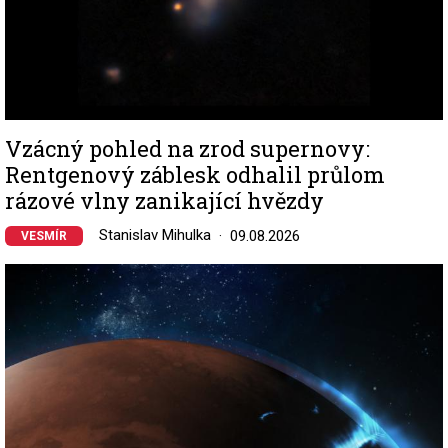
Vzácný pohled na zrod supernovy:
Rentgenový záblesk odhalil průlom
rázové vlny zanikající hvězdy
Stanislav Mihulka
09.08.2026
VESMÍR
Image