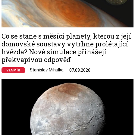
Co se stane s měsíci planety, kterou z její
domovské soustavy vytrhne prolétající
hvězda? Nové simulace přinášejí
překvapivou odpověď
Stanislav Mihulka
07.08.2026
VESMÍR
Image