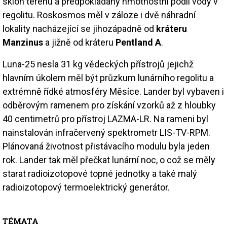
sklon terénu a předpokládaný hmotnostní podíl vody v
regolitu. Roskosmos měl v záloze i dvě náhradní
lokality nacházející se jihozápadně od
kráteru
Manzinus
a jižně od kráteru
Pentland A
.
Luna-25 nesla 31 kg vědeckých přístrojů jejichž
hlavním úkolem měl být průzkum lunárního regolitu a
extrémně řídké atmosféry Měsíce. Lander byl vybaven i
odběrovým ramenem pro získání vzorků až z hloubky
40 centimetrů pro přístroj LAZMA-LR. Na rameni byl
nainstalován infračervený spektrometr LIS-TV-RPM.
Plánovaná životnost přistávacího modulu byla jeden
rok. Lander tak měl přečkat lunární noc, o což se měly
starat radioizotopové topné jednotky a také malý
radioizotopový termoelektrický generátor.
TÉMATA