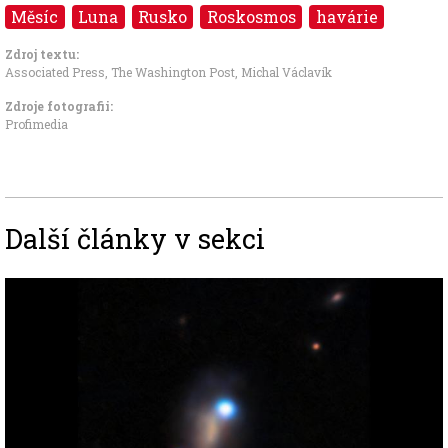
Měsíc
Luna
Rusko
Roskosmos
havárie
Zdroj textu:
Associated Press
,
The Washington Post
,
Michal Václavík
Zdroje fotografii:
Profimedia
Další články v sekci
Image