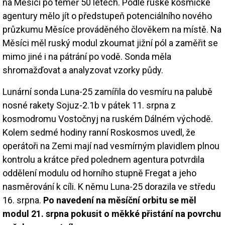
na Měsíci po téměř 50 letech. Podle ruské kosmické
agentury mělo jít o předstupeň potenciálního nového
průzkumu Měsíce prováděného člověkem na místě. Na
Měsíci měl ruský modul zkoumat jižní pól a zaměřit se
mimo jiné i na pátrání po vodě. Sonda měla
shromažďovat a analyzovat vzorky půdy.
Lunární sonda Luna-25 zamířila do vesmíru na palubě
nosné rakety Sojuz-2.1b v pátek 11. srpna z
kosmodromu Vostočnyj na ruském Dálném východě.
Kolem sedmé hodiny ranní Roskosmos uvedl, že
operátoři na Zemi mají nad vesmírným plavidlem plnou
kontrolu a krátce před polednem agentura potvrdila
oddělení modulu od horního stupně Fregat a jeho
nasměrování k cíli. K němu Luna-25 dorazila ve středu
16. srpna.
Po navedení na měsíční orbitu se měl
modul 21. srpna pokusit o měkké přistání na povrchu