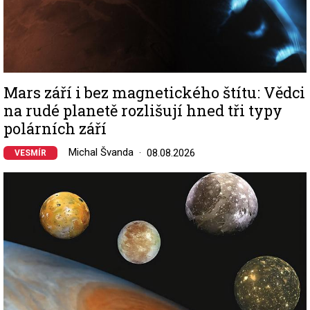
Mars září i bez magnetického štítu: Vědci
na rudé planetě rozlišují hned tři typy
polárních září
Michal Švanda
08.08.2026
VESMÍR
Image