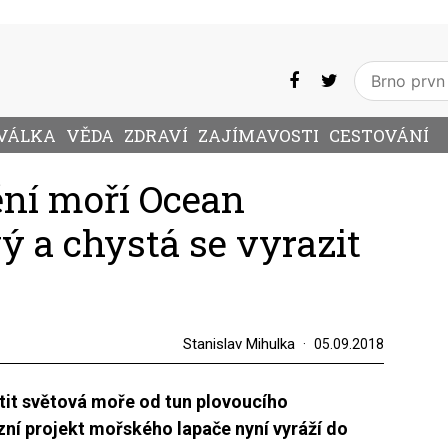
VÁLKA
VĚDA
ZDRAVÍ
ZAJÍMAVOSTI
CESTOVÁNÍ
ění moří Ocean
ý a chystá se vyrazit
Stanislav Mihulka
05.09.2018
tit světová moře od tun plovoucího
ní projekt mořského lapače nyní vyráží do