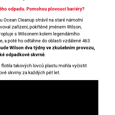
vého odpad
u. Pomohou plovoucí bariéry?
u Ocean Cleanup strávil na staré námořní
avoval zařízení, pokřtěné jménem Wilson,
opluje s Wilsonem kolem legendárního
, a poté ho odtáhne do oblasti vzdálené 463
ude Wilson dva týdny ve zkušebním provozu,
ské odpadkové skvrně
.
lotila takových lovců plastu mohla vyčistit
vé skvrny za každých pět let.