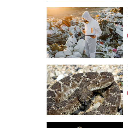
Image
Image
Image