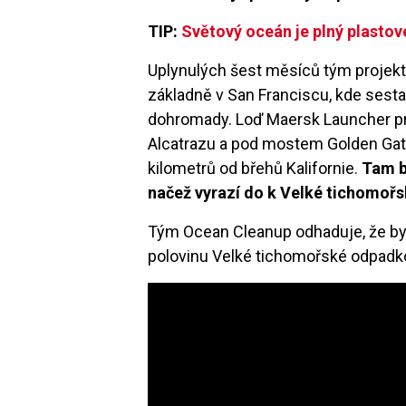
TIP:
S
větový oceán je plný p
lasto
Uplynulých šest měsíců tým projekt
základně v San Franciscu, kde sest
dohromady. Loď Maersk Launcher pr
Alcatrazu a pod mostem Golden Gate
kilometrů od břehů Kalifornie.
Tam b
načež vyrazí do k Velké tichomoř
Tým Ocean Cleanup odhaduje, že by f
polovinu Velké tichomořské odpadko