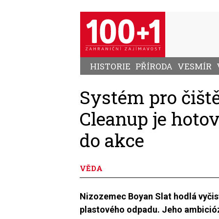
Přejít
k
hlavnímu
obsahu
HISTORIE
PŘÍRODA
VESMÍR
Systém pro čišt
Cleanup je hotov
do akce
VĚDA
Nizozemec Boyan Slat hodlá vyčis
plastového odpadu. Jeho ambicióz