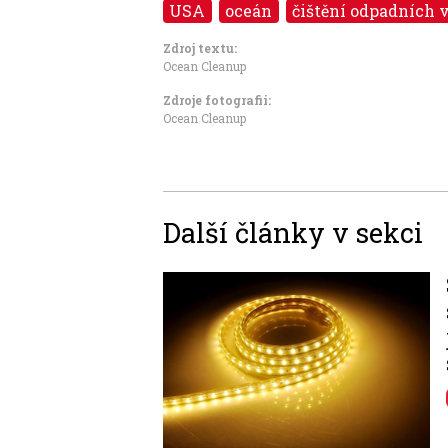
USA
oceán
čištění odpadních 
Zdroj textu:
Ocean Cleanup
Zdroje fotografii:
Ocean Cleanup
Další články v sekci
Image