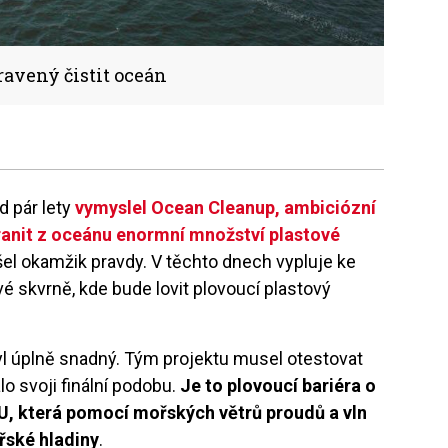
ravený čistit oceán
 pár lety
vymyslel Ocean Cleanup, ambiciózní
tranit z oceánu enormní množství plastové
ešel okamžik pravdy. V těchto dnech vypluje ke
skvrně, kde bude lovit plovoucí plastový
l úplně snadný. Tým projektu musel otestovat
lo svoji finální podobu.
Je to plovoucí bariéra o
U, která pomocí mořských větrů proudů a vln
řské hladiny
.