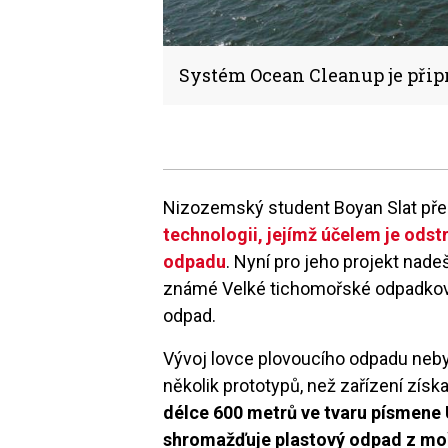
Systém Ocean Cleanup je přip
Nizozemský student Boyan Slat před
technologii, jejímž účelem je ods
odpadu
. Nyní pro jeho projekt nad
známé Velké tichomořské odpadkové 
odpad.
Vývoj lovce plovoucího odpadu neby
několik prototypů, než zařízení získa
délce 600 metrů ve tvaru písmene 
shromažďuje plastový odpad z mo