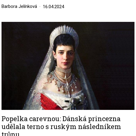
Barbora Jelínková
16.04.2024
Image
Popelka carevnou: Dánská princezna
udělala terno s ruským následníkem
trůnu