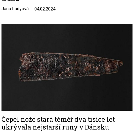
Jana Ládyová
04.02.2024
Image
Čepel nože stará téměř dva tisíce let
ukrývala nejstarší runy v Dánsku