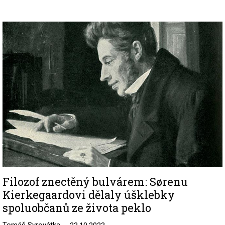
Image
Filozof znectěný bulvárem: Sørenu
Kierkegaardovi dělaly úšklebky
spoluobčanů ze života peklo