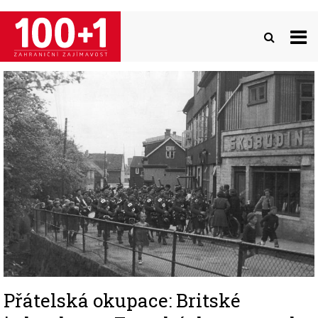
Přejít
k
hlavnímu
obsahu
Image
Přátelská okupace: Britské