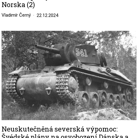
Norska (2)
Vladimír Černý
22.12.2024
Image
Neuskutečněná severská výpomoc:
Švédské plány na osvobození Dánska a