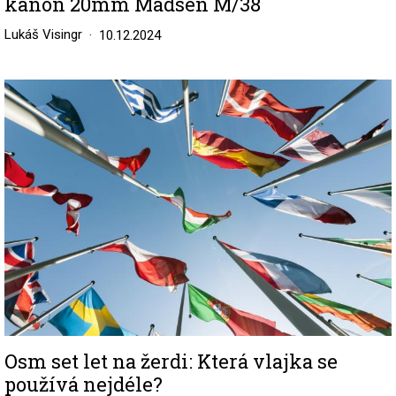
kanon 20mm Madsen M/38
Lukáš Visingr
10.12.2024
Image
Osm set let na žerdi: Která vlajka se
používá nejdéle?