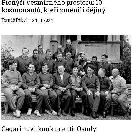
Pionýři vesmírného prostoru: 10
kosmonautů, kteří změnili dějiny
Tomáš Přibyl
24.11.2024
Image
Gagarinovi konkurenti: Osudy