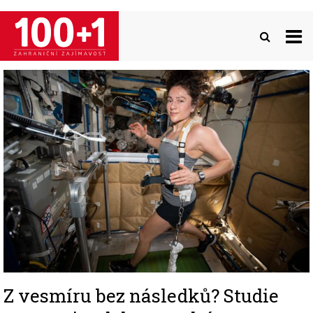
Přejít
k
hlavnímu
obsahu
Image
Z vesmíru bez následků? Studie