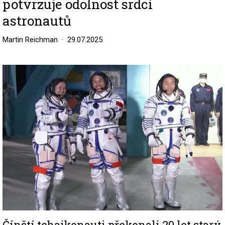
potvrzuje odolnost srdcí
astronautů
Martin Reichman
29.07.2025
Image
Čínští tchajkonauti překonali 20 let starý