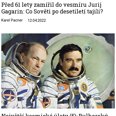
Před 61 lety zamířil do vesmíru Jurij
Gagarin: Co Sověti po desetiletí tajili?
Karel Pacner
12.04.2022
Image
Největší kosmické úlety (5): Bulharský