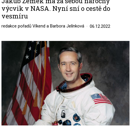
Jakub Zemek má za sebou náročný
výcvik v NASA. Nyní sní o cestě do
vesmíru
redakce pořadů Víkend a Barbora Jelínková
06.12.2022
Image