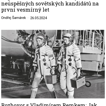
neúspěšných sovětských kandidátů na
první vesmírný let
Ondřej Šamárek
26.05.2024
Image
Rozhovor s Vladimírem Remkem: Jak