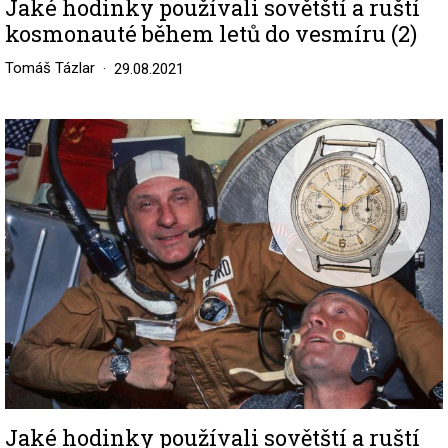
Jaké hodinky používali sovětští a ruští
kosmonauté během letů do vesmíru (2)
Tomáš Tázlar
29.08.2021
Image
Jaké hodinky používali sovětští a ruští