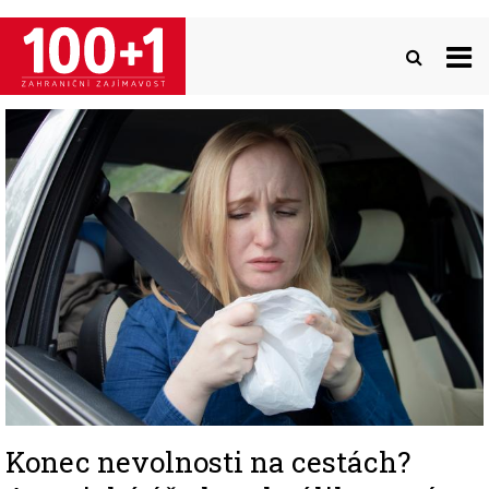
Přejít
k
hlavnímu
obsahu
Image
Konec nevolnosti na cestách?