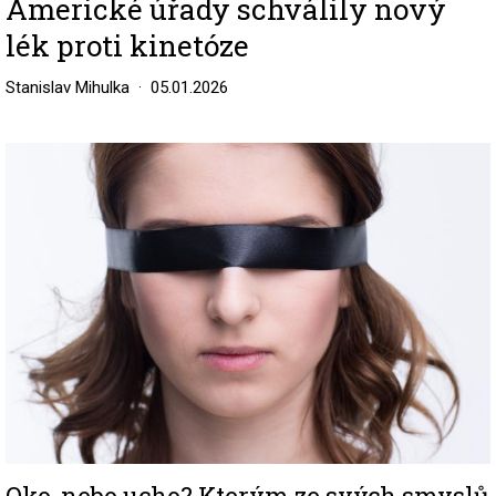
Americké úřady schválily nový
lék proti kinetóze
Stanislav Mihulka
05.01.2026
Image
Oko, nebo ucho? Kterým ze svých smyslů