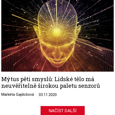
Image
Mýtus pěti smyslů: Lidské tělo má
neuvěřitelně širokou paletu senzorů
Markéta Gajdošová
03.11.2020
NAČÍST DALŠÍ