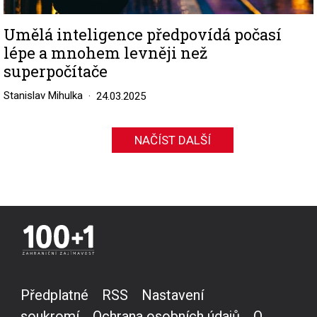
Umělá inteligence předpovídá počasí
lépe a mnohem levněji než
superpočítače
Stanislav Mihulka
24.03.2025
NAČÍST DALŠÍ
Předplatné
RSS
Nastavení
soukromí
Ochrana osobních údajů
O