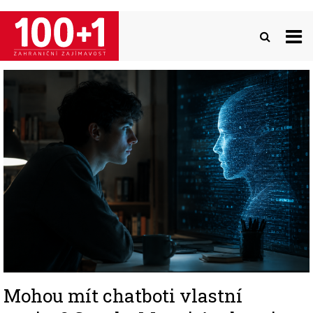
Přejít
k
hlavnímu
obsahu
Image
Mohou mít chatboti vlastní