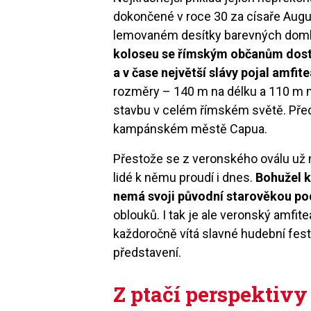
dokončené v roce 30 za císaře Augu
lemovaném desítky barevných domků,
koloseu se římským občanům dostá
a v čase největší slávy pojal amfite
rozměry – 140 m na délku a 110 m na
stavbu v celém římském světě. Před
kampánském městě Capua.
Přestože se z veronského oválu už ne
lidé k němu proudí i dnes.
Bohužel k
nemá svoji původní starověkou p
oblouků. I tak je ale veronský amfit
každoročně vítá slavné hudební fest
představení.
Z ptačí perspektivy