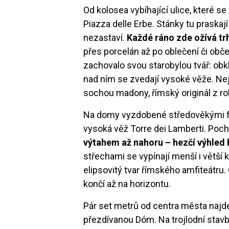
Od kolosea vybíhající ulice, které 
Piazza delle Erbe. Stánky tu praska
nezastaví.
Každé ráno zde ožívá trh
přes porcelán až po oblečení či obč
zachovalo svou starobylou tvář: obk
nad ním se zvedají vysoké věže. Ne
sochou madony, římský originál z r
Na domy vyzdobené středověkými fr
vysoká věž Torre dei Lamberti. Pochá
výtahem až nahoru –
h
ezčí výhled 
střechami se vypínají menší i větší k
elipsovitý tvar římského amfiteátru.
končí až na horizontu.
Pár set metrů od centra města najde
přezdívanou Dóm. Na trojlodní stavbě