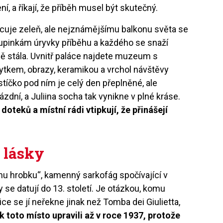
ní, a říkají, že příběh musel být skutečný.
cuje zeleň, ale nejznámějšímu balkonu světa se
kupinkám úryvky příběhu a každého se snaží
čně stála. Uvnitř paláce najdete muzeum s
tkem, obrazy, keramikou a vrchol návštěvy
íčko pod ním je celý den přeplněné, ale
dní, a Juliina socha tak vynikne v plné kráse.
doteků a místní rádi vtipkují, že přinášejí
 lásky
inu hrobku“, kamenný sarkofág spočívající v
 se datují do 13. století. Je otázkou, komu
ice se jí neřekne jinak než Tomba dei Giulietta,
k toto místo upravili až v roce 1937, protože