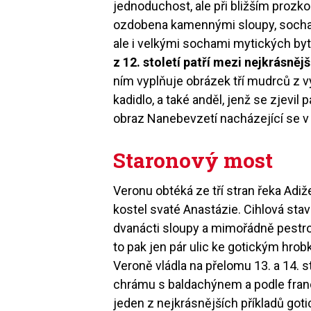
jednoduchost, ale při bližším prozko
ozdobena kamennými sloupy, socham
ale i velkými sochami mytických by
z 12. století patří mezi nejkrásnějš
ním vyplňuje obrázek tří mudrců z 
kadidlo, a také anděl, jenž se zjevil
obraz Nanebevzetí nacházející se v 
Staronový most
Veronu obtéká ze tří stran řeka Adi
kostel svaté Anastázie. Cihlová sta
dvanácti sloupy a mimořádně pestr
to pak jen pár ulic ke gotickým hrob
Veroně vládla na přelomu 13. a 14. 
chrámu s baldachýnem a podle fran
jeden z nejkrásnějších příkladů got