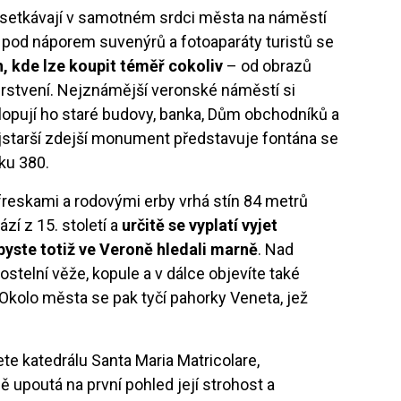
se setkávají v samotném srdci města na náměstí
jí pod náporem suvenýrů a fotoaparáty turistů se
, kde lze koupit téměř cokoliv
– od obrazů
erstvení. Nejznámější veronské náměstí si
lopují ho staré budovy, banka, Dům obchodníků a
jstarší zdejší monument představuje fontána se
oku 380.
eskami a rodovými erby vrhá stín 84 metrů
zí z 15. století a
určitě se vyplatí vyjet
byste totiž ve Veroně hledali marně
. Nad
ostelní věže, kopule a v dálce objevíte také
 Okolo města se pak tyčí pahorky Veneta, jež
te katedrálu Santa Maria Matricolare,
 upoutá na první pohled její strohost a