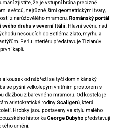
umání zjistíte, že je vstupní brána precizně
i světců, nejrůznějšími geometrickými tvary,
tostí z narůžovělého mramoru.
Románský portál
í svého druhu v severní Itálii.
Hlavní scénu nad
východu nesoucích do Betléma zlato, myrhu a
 pastýřům. Perlu interiéru představuje Tizianův
první kapli.
že a kousek od nábřeží se tyčí dominikánský
vba se pyšní velkolepým vnitřním prostorem s
ou dlažbou z barevného mramoru. Od kostela je
kám aristokratické rodiny
Scaligerů
, která
století. Hrobky jsou postaveny ve stylu malého
couzského historika
George Dubyho
představují
ického umění.