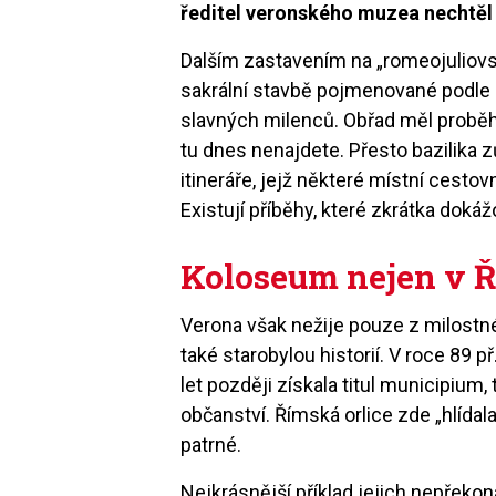
ředitel veronského muzea nechtěl
Dalším zastavením na „romeojuliovsk
sakrální stavbě pojmenované podle 
slavných milenců. Obřad měl proběh
tu dnes nenajdete. Přesto bazilika
itineráře, jejž některé místní cestov
Existují příběhy, které zkrátka dokáž
Koloseum nejen v 
Verona však nežije pouze z milostn
také starobylou historií. V roce 89 př
let později získala titul municipium
občanství. Římská orlice zde „hlída
patrné.
Nejkrásnější příklad jejich nepřeko