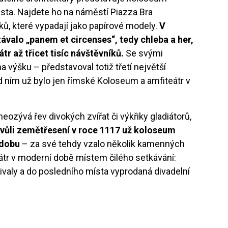
sta. Najdete ho na náměstí Piazza Bra
 které vypadají jako papírové modely.
V
valo „panem et circenses“, tedy chleba a her,
átr až třicet tisíc návštěvníků.
Se svými
 výšku – představoval totiž třetí největší
 ním už bylo jen římské Koloseum a amfiteátr v
ozývá řev divokých zvířat či výkřiky gladiátorů,
vůli zemětřesení v roce 1117 už koloseum
odobu
– za své tehdy vzalo několik kamenných
eátr v moderní době místem čilého setkávání:
ivaly a do posledního místa vyprodaná divadelní