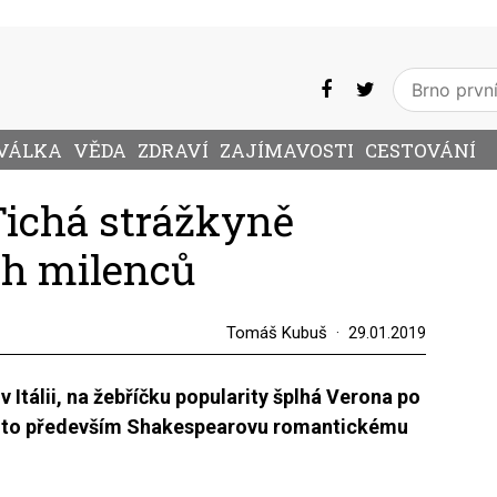
VÁLKA
VĚDA
ZDRAVÍ
ZAJÍMAVOSTI
CESTOVÁNÍ
Tichá strážkyně
h milenců
Tomáš Kubuš
29.01.2019
 Itálii, na žebříčku popularity šplhá Verona po
za to především Shakespearovu romantickému