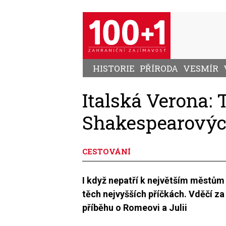
Přejít
k
hlavnímu
obsahu
HISTORIE
PŘÍRODA
VESMÍR
Italská Verona: 
Shakespearovýc
CESTOVÁNÍ
I když nepatří k největším městům v
těch nejvyšších příčkách. Vděčí 
příběhu o Romeovi a Julii