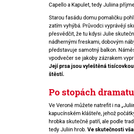
Capello a Kapulet, tedy Juliina příjme
Starou fasádu domu pomaličku pohl
zatím vyhýbá. Průvodci vyprávějí s
přesvědčit, že tu kdysi Julie skute
nádhernými freskami, dobovým náby
představuje samotný balkon. Náměst
vpodvečer se jakoby zázrakem vypráz
Její prsa jsou vyleštěná tisícovkou 
štěstí.
Po stopách dramatu
Ve Veroně můžete natrefit i na „Juli
kapucínském klášteře, jehož počátky
hrobka skutečně patří, ale podle trad
tedy Juliin hrob.
Ve skutečnosti vša