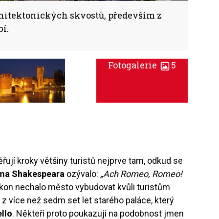
chitektonických skvostů, především z
í.
Fotogalerie
5
jí kroky většiny turistů nejprve tam, odkud se
ama Shakespeara
ozývalo:
„Ach Romeo, Romeo!
kon nechalo město vybudovat kvůli turistům
 z více než sedm set let starého paláce, který
ello
. Někteří proto poukazují na podobnost jmen