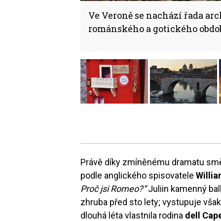
Ve Veroně se nachází řada ar
románského a gotického obdob
Právě díky zmíněnému dramatu směřu
podle anglického spisovatele
Willi
Proč jsi Romeo?“
Juliin kamenný bal
zhruba před sto lety; vystupuje však
dlouhá léta vlastnila rodina
dell Cap