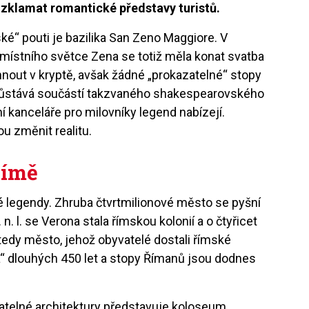
 zklamat romantické představy turistů.
é“ pouti je bazilika San Zeno Maggiore. V
místního světce Zena se totiž měla konat svatba
nout v kryptě, avšak žádné „prokazatelné“ stopy
 zůstává součástí takzvaného shakespearovského
ní kanceláře pro milovníky legend nabízejí.
ou změnit realitu.
Římě
é legendy. Zhruba čtvrtmilionové město se pyšní
. n. l. se Verona stala římskou kolonií a o čtyřicet
, tedy město, jehož obyvatelé dostali římské
la“ dlouhých 450 let a stopy Římanů jsou dodnes
natelné architektury představuje koloseum