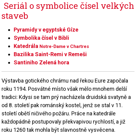
Seriál o symbolice čísel velkých
staveb
Pyramidy v egyptské Gíze
Symbolika čísel v Bibli
Katedrála
Notre-Dame v Chartres
Bazilika Saint-Remi v Remeši
Santiniho Zelená hora
Výstavba gotického chrámu nad řekou Eure započala
roku 1194. Posvátné místo však mělo mnohem delší
tradici: Kdysi se tam prý nacházela druidská svatyně a
od 8. století pak románský kostel, jenž se stal v 11.
století obětí ničivého požáru. Práce na katedrále
každopádně postupovaly překvapivou rychlostí, a již
roku 1260 tak mohla být slavnostně vysvěcena.