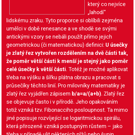
který co nejvíce
„lahodí“
lidskému zraku. Tyto proporce si oblíbili zejména
umělci v době renesance a ve shodě se svými
antickými vzory se nebáli použít přímo jejich
geometrickou (či matematickou) definici:
U úsečky
je zlatý řez vytvořen rozdělením na dvě části tak,
že poměr větší části k menší je stejný jako poměr
celé úsečky k větší části
. Totéž je možné aplikovat
třeba na výšku a šířku plátna obrazu a pracovat s
průsečíky těchto linií. Pro milovníky matematiky je
zlatý řez vyjádřen zápisem
b/a=a/(a+b)
. Zlatý řez
se objevuje často i v přírodě. Jeho opakováním
totiž vzniká tzv. Fibonacciho posloupnost. Ta mimo
jiné popisuje rozvíjející se logaritmickou spirálu,
která přirozeně vzniká postupným růstem – jako
třeba v případě ulit některých plžů nebo šupin