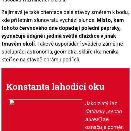
Zajímavá je také orientace celé stavby směrem k bodu,
kde při letním slunovratu vychází slunce.
Místo, kam
tohoto červnového dne dopadají polední paprsky,
vyznačuje údajně i jediná světlá dlaždice v jinak
tmavém okolí
. Takové uspořádání svědčí o záměrné
spolupráci astronoma, geometra, skláře i kameníka,
kteří se na stavbě chrámu podíleli.
Konstanta lahodící oku
Jako zlatý řez
(latinsky „sectio
aurea“)
se
označuje poměr,