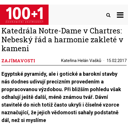
Přejít
k
hlavnímu
obsahu
Katedrála Notre-Dame v Chartres:
Nebeský řád a harmonie zakleté v
kameni
ZAJÍMAVOSTI
Kateřina Helán Vašků
15.02.2017
Egyptské pyramidy, ale i gotické a barokní stavby
nás dodnes udivují precizním provedením a
propracovanou výzdobou. Při bližším pohledu však
odhalují ještě další, méně známou tvář. Dávní
stavitelé do nich totiž často ukryli i číselné vzorce
naznačující, že jejich vědomosti sahaly podstatně
dál, než si myslíme