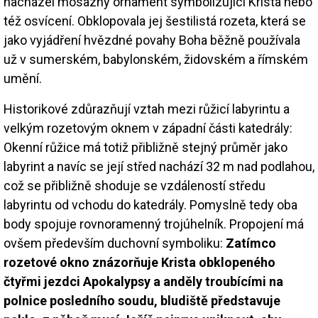
nacházel mosazný ornament symbolizující Krista nebo
též osvícení. Obklopovala jej šestilistá rozeta, která se
jako vyjádření hvězdné povahy Boha běžně používala
už v sumerském, babylonském, židovském a římském
umění.
Historikové zdůrazňují vztah mezi růžicí labyrintu a
velkým rozetovým oknem v západní části katedrály:
Okenní růžice má totiž přibližně stejný průměr jako
labyrint a navíc se její střed nachází 32 m nad podlahou,
což se přibližně shoduje se vzdáleností středu
labyrintu od vchodu do katedrály. Pomyslně tedy oba
body spojuje rovnoramenný trojúhelník. Propojení má
ovšem především duchovní symboliku:
Zatímco
rozetové okno znázorňuje Krista obklopeného
čtyřmi jezdci Apokalypsy a anděly troubícími na
polnice posledního soudu, bludiště představuje