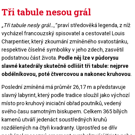
Tři tabule nesou grál
„Tři tabule nesly grál…,“
praví středověká legenda, z níž
vycházel francouzský spisovatel a cestovatel Louis
Charpentier, který zkoumání zmíněného svatostánku,
respektive číselné symboliky v jeho zdech, zasvětil
podstatnou část života.
Podle něj lze v půdorysu
slavné katedrály skutečně odlišit tři tabule: nejprve
obdélníkovou, poté čtvercovou a nakonec kruhovou
.
Poslední zmíněná má průměr 26,17 m a představuje
slavný labyrint, který podle tradice sloužil jako výchozí
místo pro kruhový iniciační obřad poutníků, vedený
svého času samotným biskupem. Celkem 365 bílých
kamenů utváří jedenáct soustředných kruhů
rozdělených na čtyři kvadranty. Uprostřed se dřív