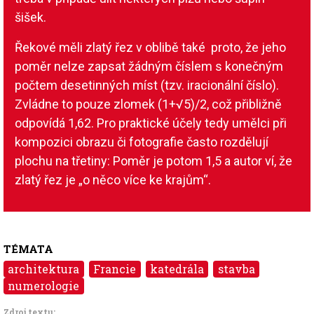
šišek.
Řekové měli zlatý řez v oblibě také proto, že jeho
poměr nelze zapsat žádným číslem s konečným
počtem desetinných míst (tzv. iracionální číslo).
Zvládne to pouze zlomek (1+√5)/2, což přibližně
odpovídá 1,62. Pro praktické účely tedy umělci při
kompozici obrazu či fotografie často rozdělují
plochu na třetiny: Poměr je potom 1,5 a autor ví, že
zlatý řez je „o něco více ke krajům“.
TÉMATA
architektura
Francie
katedrála
stavba
numerologie
Zdroj textu: