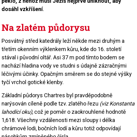
peklo, z něhož musí Ježíš nejprve uniknout, aby
dosáhl vzkříšení
.
Na zlatém půdorysu
Posvátný střed katedrály leží někde mezi druhým a
třetím okenním výklenkem kůru, kde do 16. století
stával i původní oltář. Asi 37 m pod tímto bodem se
nachází hladina vody ve studni s údajně zázračnými
léčivými účinky. Opačným směrem se do stejné výšky
tyčí vrchol gotické klenby.
Základní půdorys Chartres byl pravděpodobně
narýsován cíleně podle tzv. zlatého řezu
(viz Konstanta
lahodící oku)
, což je poměr o zaokrouhlené hodnotě
1,618. Všechny vzdálenosti mezi sloupy i délka
chrámové lodi, bočních lodí a kůru totiž odpovídají
násobkům zmíněného čísla.