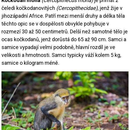
Kočkodan mona
(Cercopithecus mona)
je primát z
čeledi kočkodanovitých
(Cercopithecidae)
, jenž žije v
jihozápadní Africe. Patří mezi menší druhy a délka těla
těchto opic se v dospělosti obvykle pohybuje v
rozmezí 30 až 50 centimetrů. Delší než samotné tělo je
ocas kočkodanů, jenž dorůstá do 65 až 90 cm. Samci a
samice vypadají velmi podobně, hlavní rozdíl je ve
velikosti a hmotnosti. Samci typicky váží kolem 5 kg,
samice o kilogram méně.