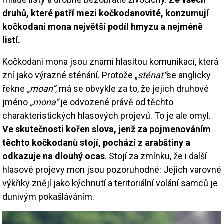
druhů, které patří mezi kočkodanovité, konzumují
kočkodani mona největší podíl hmyzu a nejméně
listí.
Kočkodani mona jsou známí hlasitou komunikací, která
zní jako výrazné sténání. Protože „
sténat“
se anglicky
řekne
„moan“
, má se obvykle za to, že jejich druhové
jméno
„mona“
je odvozené právě od těchto
charakteristických hlasových projevů. To je ale omyl.
Ve skutečnosti kořen slova, jenž za pojmenováním
těchto kočkodanů stojí, pochází z arabštiny a
odkazuje na dlouhý ocas
. Stojí za zmínku, že i další
hlasové projevy mon jsou pozoruhodné: Jejich varovné
výkřiky znějí jako kýchnutí a teritoriální volání samců je
dunivým pokašláváním.
Image