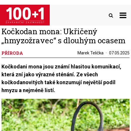
Přejít
k
hlavnímu
obsahu
Kočkodan mona: Ukřičený
„hmyzožravec“ s dlouhým ocasem
PŘÍRODA
Marek Telička
07.05.2025
Kočkodani mona jsou známí hlasitou komunikací,
která zní jako výrazné sténání. Ze všech
kočkodanovitých také konzumují největší podíl
hmyzu a nejméně listí.