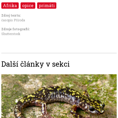
Afrika
opice
primáti
Zdroj textu:
časopis Příroda
Zdroje fotografii:
Shutterstock
Další články v sekci
Image