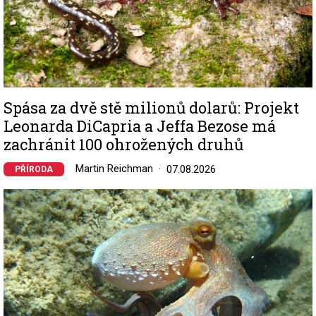
Spása za dvě stě milionů dolarů: Projekt
Leonarda DiCapria a Jeffa Bezose má
zachránit 100 ohrožených druhů
Martin Reichman
07.08.2026
PŘÍRODA
Image