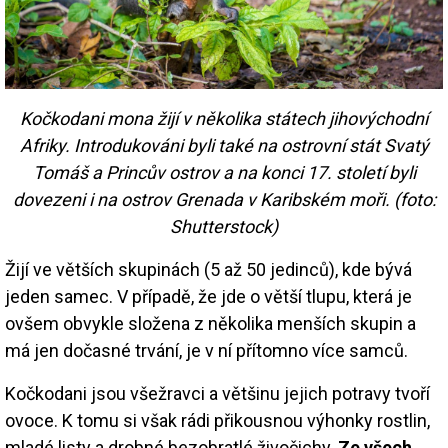
Kočkodani mona žijí v několika státech jihovýchodní
Afriky. Introdukováni byli také na ostrovní stát Svatý
Tomáš a Princův ostrov a na konci 17. století byli
dovezeni i na ostrov Grenada v Karibském moři. (foto:
Shutterstock)
Žijí ve větších skupinách (5 až 50 jedinců), kde bývá
jeden samec. V případě, že jde o větší tlupu, která je
ovšem obvykle složena z několika menších skupin a
má jen dočasné trvání, je v ní přítomno více samců.
Kočkodani jsou všežravci a většinu jejich potravy tvoří
ovoce. K tomu si však rádi přikousnou výhonky rostlin,
mladé listy a drobné bezobratlé živočichy.
Ze všech