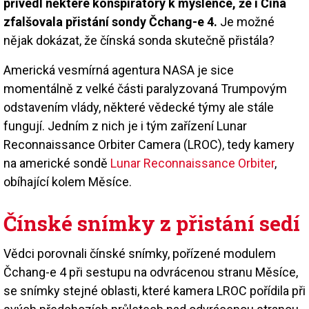
přivedl některé konspirátory k myšlence, že i Čína
zfalšovala přistání sondy Čchang-e 4.
Je možné
nějak dokázat, že čínská sonda skutečně přistála?
Americká vesmírná agentura NASA je sice
momentálně z velké části paralyzovaná Trumpovým
odstavením vlády, některé vědecké týmy ale stále
fungují. Jedním z nich je i tým zařízení Lunar
Reconnaissance Orbiter Camera (LROC), tedy kamery
na americké sondě
Lunar Reconnaissance Orbiter
,
obíhající kolem Měsíce.
Čínské snímky z přistání sedí
Vědci porovnali čínské snímky, pořízené modulem
Čchang-e 4 při sestupu na odvrácenou stranu Měsíce,
se snímky stejné oblasti, které kamera LROC pořídila při