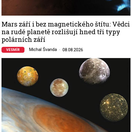
Mars září i bez magnetického štítu: Vědci
na rudé planetě rozlišují hned tři typy
polárních září
Michal Švanda
08.08.2026
VESMÍR
Image