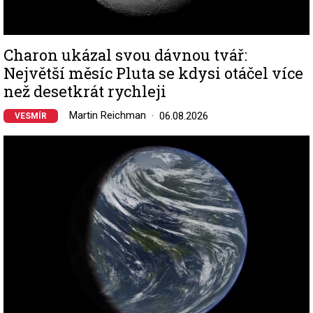
Charon ukázal svou dávnou tvář:
Největší měsíc Pluta se kdysi otáčel více
než desetkrát rychleji
Martin Reichman
06.08.2026
VESMÍR
Image