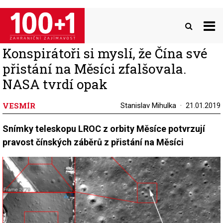
Přejít
k
hlavnímu
obsahu
Konspirátoři si myslí, že Čína své
přistání na Měsíci zfalšovala.
NASA tvrdí opak
VESMÍR
Stanislav Mihulka
21.01.2019
Snímky teleskopu LROC z orbity Měsíce potvrzují
pravost čínských záběrů z přistání na Měsíci