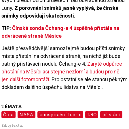
svých předchozích průletech nad odvrácenou stranou
Luny.
Z porovnání snímků jasně vyplývá, že čínské
snímky odpovídají skutečnosti
.
TIP:
Čínská sonda Čchang-e 4 úspěšně přistála na
odvrácené straně Měsíce
Ještě přesvědčivější samozřejmě budou příští snímky
místa přistání na odvrácené straně, na nichž již bude
patrný přistávací modelu Čchang-e 4.
Zaryté odpůrce
přistání na Měsíci asi stejně nezlomí a budou pro ně
jen další fotomontáží
. Pro ostatní se ale stanou pěkným
dokladem dalšího úspěchu lidstva na Měsíci.
TÉMATA
Čína
NASA
konspirační teorie
LRO
přistání
Zdroj textu: