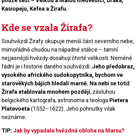
pouze šest – Velkou a Malou medvědici, Draka,
Kasiopeju, Kefea a Žirafu.
Kde se vzala Žirafa?
Souhvězdí Žirafy okupuje menší část severního nebe,
mimořádně chudou na nápadné stálice – tamní
nejjasnější hvězdy dosahují čtvrté velikosti. Neméně
fádní je i historie daného souhvězdí:
Jeho předobraz,
vysokého afrického sudokopytníka, bychom ve
starověkých bájích hledali marně. Na nebi se totiž
Žirafa etablovala mnohem později
, zásluhou
belgického kartografa, astronoma a teo­loga
Pietera
Platevoeta
(1552–1622). Jeho pohnutky však
neznáme.
TIP:
Jak by vypadala hvězdná obloha na Marsu?