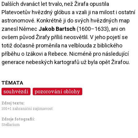
Dalších dvanáct let trvalo, než Žirafa opustila
Platevoetův hvězdný glóbus a vzali ji na milost i ostatní
astronomové. Konkrétně ji do svých hvězdných map
zanesl Němec
Jakob Bartsch
(1600–1633), ani on
ovšem původ Žirafy příliš neosvětlil. V jeho pojetí se
totiž dočasně proměnila na velblouda z biblického
příběhu o Izákovi a Rebece. Nicméně pro následující
generace nebeských kartografů už byla opět Žirafou.
TÉMATA
souhvězdí
pozorování oblohy
Zdroj textu:
100+1 zahraniční zajímavost
Zdroje fotografii:
Stellarium