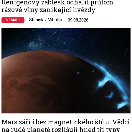
Rentgenový záblesk odhalil průlom
rázové vlny zanikající hvězdy
Stanislav Mihulka
09.08.2026
VESMÍR
Image
Mars září i bez magnetického štítu: Vědci
na rudé planetě rozlišují hned tři typy