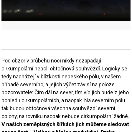
Pod obzor v průběhu noci nikdy nezapadají
cirkumpolární neboli obtočnová souhvězdí. Logicky se
tedy nacházejí v blízkosti nebeského pólu, v našem
případě severního, a jejich výčet závisí na poloze
pozorovatele: Čím dál na sever, tím víc jich bude z jeho
pohledu cirkumpolárních, a naopak. Na severním pólu
tak budou obtočnová všechna souhvězdí severní
oblohy, na rovníku naopak nebude cirkumpolární žádné.
V našich zeměpisných šířkách jich můžeme sledovat