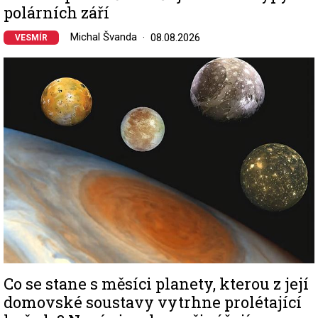
polárních září
Michal Švanda
08.08.2026
VESMÍR
Image
Co se stane s měsíci planety, kterou z její
domovské soustavy vytrhne prolétající