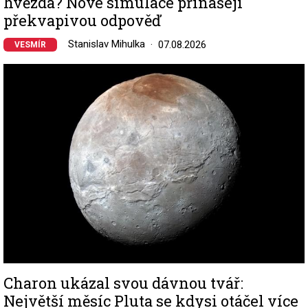
hvězda? Nové simulace přinášejí
překvapivou odpověď
Stanislav Mihulka
07.08.2026
VESMÍR
Image
Charon ukázal svou dávnou tvář:
Největší měsíc Pluta se kdysi otáčel více