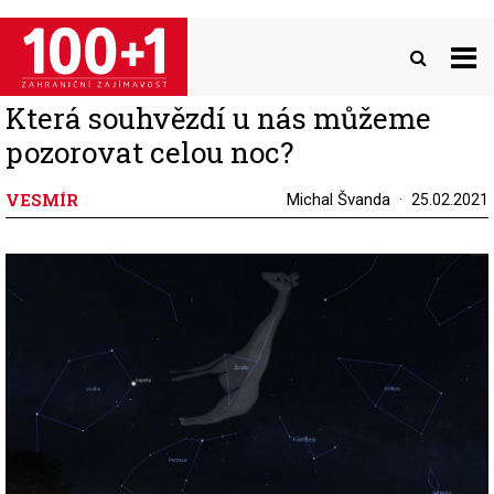
Přejít
k
hlavnímu
obsahu
Která souhvězdí u nás můžeme
pozorovat celou noc?
VESMÍR
Michal Švanda
25.02.2021