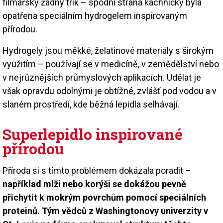
filmařský žádný trik – spodní strana kachničky byla
opatřena speciálním hydrogelem inspirovaným
přírodou.
Hydrogely jsou měkké, želatinové materiály s širokým
využitím – používají se v medicíně, v zemědělství nebo
v nejrůznějších průmyslových aplikacích. Udělat je
však opravdu odolnými je obtížné, zvlášť pod vodou a v
slaném prostředí, kde běžná lepidla selhávají.
Superlepidlo inspirované
přírodou
Příroda si s tímto problémem dokázala poradit –
například mlži nebo korýši se dokážou pevně
přichytit k mokrým povrchům pomocí speciálních
proteinů. Tým vědců z Washingtonovy univerzity v