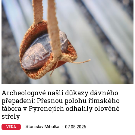
Image
Archeologové našli důkazy dávného
přepadení: Přesnou polohu římského
tábora v Pyrenejích odhalily olověné
střely
Stanislav Mihulka
07.08.2026
VĚDA