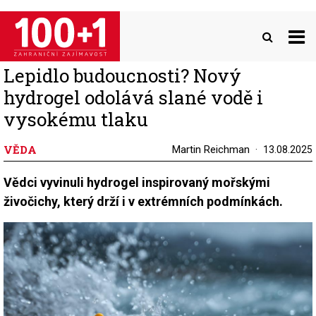
Přejít
k
hlavnímu
obsahu
Lepidlo budoucnosti? Nový
hydrogel odolává slané vodě i
vysokému tlaku
VĚDA
Martin Reichman
13.08.2025
Vědci vyvinuli hydrogel inspirovaný mořskými
živočichy, který drží i v extrémních podmínkách.