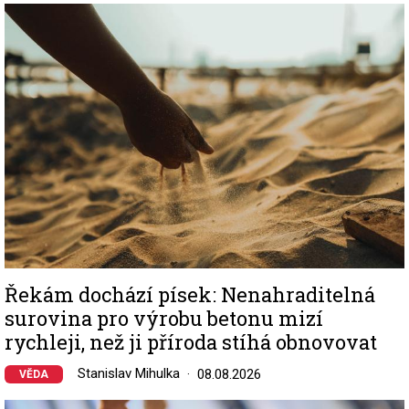
Image
Řekám dochází písek: Nenahraditelná
surovina pro výrobu betonu mizí
rychleji, než ji příroda stíhá obnovovat
Stanislav Mihulka
08.08.2026
VĚDA