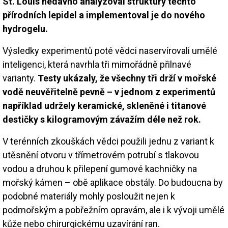
St. Louis nedávno analyzoval struktury těchto
přírodních lepidel a implementoval je do nového
hydrogelu.
Výsledky experimentů poté vědci naservírovali umělé
inteligenci, která navrhla tři mimořádně přilnavé
varianty.
Testy ukázaly, že všechny tři drží v mořské
vodě neuvěřitelně pevně – v jednom z experimentů
například udržely keramické, skleněné i titanové
destičky s kilogramovým závažím déle než rok.
V terénních zkouškách vědci použili jednu z variant k
utěsnění otvoru v třímetrovém potrubí s tlakovou
vodou a druhou k přilepení gumové kachničky na
mořský kámen – obě aplikace obstály. Do budoucna by
podobné materiály mohly posloužit nejen k
podmořským a pobřežním opravám, ale i k vývoji umělé
kůže nebo chirurgickému uzavírání ran.