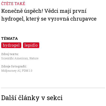
ČTĚTE TAKÉ
Konečně úspěch! Vědci mají první
hydrogel, který se vyrovná chrupavce
TÉMATA
hydrogel
lepidlo
Zdroj textu:
Scientific American
,
Nature
Zdroje fotografii:
Midjourney AI, PDM 1.0
Další články v sekci