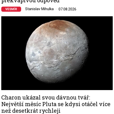
překvapivou odpověď
Stanislav Mihulka
07.08.2026
VESMÍR
Image
Charon ukázal svou dávnou tvář:
Největší měsíc Pluta se kdysi otáčel více
než desetkrát rychleji