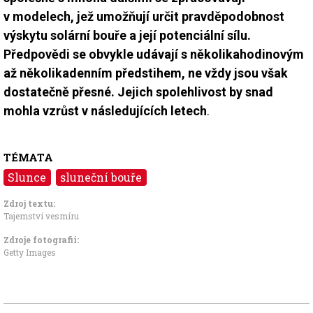
v modelech, jež umožňují určit pravděpodobnost
výskytu solární bouře a její potenciální sílu.
Předpovědi se obvykle udávají s několikahodinovým
až několikadenním předstihem, ne vždy jsou však
dostatečně přesné. Jejich spolehlivost by snad
mohla vzrůst v následujících letech
.
TÉMATA
Slunce
sluneční bouře
Zdroj textu:
Tajemství vesmíru
Zdroje fotografii:
Getty Images