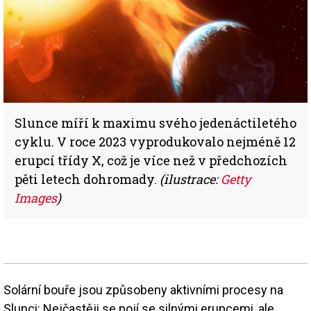
Slunce míří k maximu svého jedenáctiletého
cyklu. V roce 2023 vyprodukovalo nejméně 12
erupcí třídy X, což je více než v předchozích
pěti letech dohromady.
(ilustrace:
Getty
Images
)
Solární bouře jsou způsobeny aktivními procesy na
Slunci: Nejčastěji se pojí se silnými erupcemi, ale