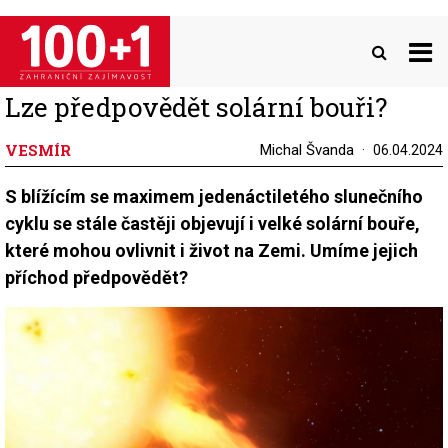
Přejít
k
hlavnímu
obsahu
Lze předpovědět solární bouři?
VESMÍR
Michal Švanda
06.04.2024
S blížícím se maximem jedenáctiletého slunečního
cyklu se stále častěji objevují i velké solární bouře,
které mohou ovlivnit i život na Zemi. Umíme jejich
příchod předpovědět?