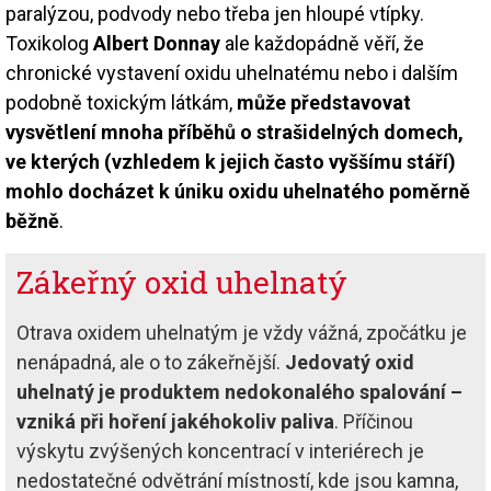
paralýzou, podvody nebo třeba jen hloupé vtípky.
Toxikolog
Albert Donnay
ale každopádně věří, že
chronické vystavení oxidu uhelnatému nebo i dalším
podobně toxickým látkám,
může představovat
vysvětlení mnoha příběhů o strašidelných domech,
ve kterých (vzhledem k jejich často vyššímu stáří)
mohlo docházet k úniku oxidu uhelnatého poměrně
běžně
.
Zákeřný oxid uhelnatý
Otrava oxidem uhelnatým je vždy vážná, zpočátku je
nenápadná, ale o to zákeřnější.
Jedovatý oxid
uhelnatý je produktem nedokonalého spalování –
vzniká při hoření jakéhokoliv paliva
. Příčinou
výskytu zvýšených koncentrací v interiérech je
nedostatečné odvětrání místností, kde jsou kamna,