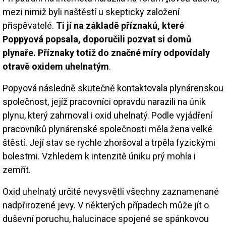
mezi nimiž byli naštěstí u skepticky založení
přispěvatelé.
Ti jí na základě příznaků, které
Poppyová popsala, doporučili pozvat si domů
plynaře. Příznaky totiž do značné míry odpovídaly
otravě oxidem uhelnatým
.
Popyová následně skutečně kontaktovala plynárenskou
společnost, jejíž pracovníci opravdu narazili na únik
plynu, který zahrnoval i oxid uhelnatý. Podle vyjádření
pracovníků plynárenské společnosti měla žena velké
štěstí. Její stav se rychle zhoršoval a trpěla fyzickými
bolestmi. Vzhledem k intenzitě úniku prý mohla i
zemřít.
Oxid uhelnatý určitě nevysvětlí všechny zaznamenané
nadpřirozené jevy. V některých případech může jít o
duševní poruchu, halucinace spojené se spánkovou