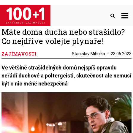
Přejít
k
hlavnímu
obsahu
Máte doma ducha nebo strašidlo?
Co nejdříve volejte plynaře!
ZAJÍMAVOSTI
Stanislav Mihulka
23.06.2023
Ve většině strašidelných domů nejspíš opravdu
neřádí duchové a poltergeisti, skutečnost ale nemusí
být o nic méně nebezpečná