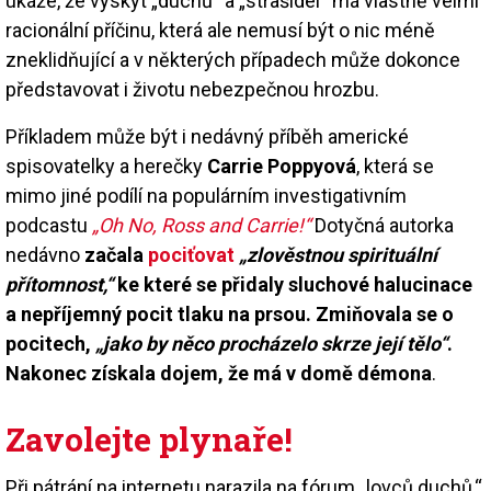
ukáže, že výskyt „duchů“ a „strašidel“ má vlastně velmi
racionální příčinu, která ale nemusí být o nic méně
zneklidňující a v některých případech může dokonce
představovat i životu nebezpečnou hrozbu.
Příkladem může být i nedávný příběh americké
spisovatelky a herečky
Carrie Poppyová
, která se
mimo jiné podílí na populárním investigativním
podcastu
„Oh No, Ross and Carrie!“
Dotyčná autorka
nedávno
začala
pociťovat
„zlověstnou spirituální
přítomnost,“
ke které se přidaly sluchové halucinace
a nepříjemný pocit tlaku na prsou. Zmiňovala se o
pocitech,
„jako by něco procházelo skrze její tělo“
.
Nakonec získala dojem, že má v domě démona
.
Zavolejte plynaře!
Při pátrání na internetu narazila na fórum „lovců duchů,“