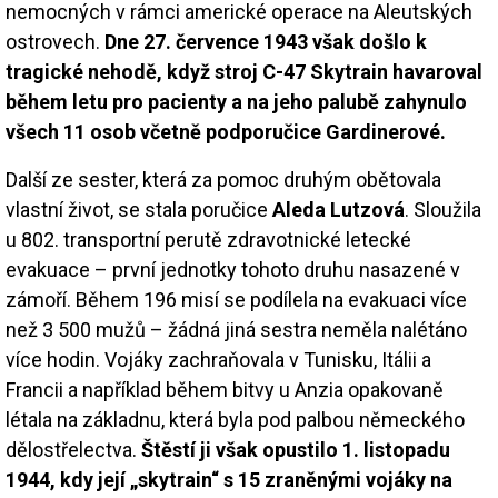
nemocných v rámci americké operace na Aleutských
ostrovech.
Dne 27. července 1943 však došlo k
tragické nehodě, když stroj C-47 Skytrain havaroval
během letu pro pacienty a na jeho palubě zahynulo
všech 11 osob včetně podporučice Gardinerové.
Další ze sester, která za pomoc druhým obětovala
vlastní život, se stala poručice
Aleda Lutzová
. Sloužila
u 802. transportní perutě zdravotnické letecké
evakuace – první jednotky tohoto druhu nasazené v
zámoří. Během 196 misí se podílela na evakuaci více
než 3 500 mužů – žádná jiná sestra neměla nalétáno
více hodin. Vojáky zachraňovala v Tunisku, Itálii a
Francii a například během bitvy u Anzia opakovaně
létala na základnu, která byla pod palbou německého
dělostřelectva.
Štěstí ji však opustilo 1. listopadu
1944, kdy její „skytrain“ s 15 zraněnými vojáky na