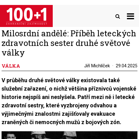
Přejít
k
hlavnímu
obsahu
Milosrdní andělé: Příběh leteckých
zdravotních sester druhé světové
války
VÁLKA
Jiří Michlíček
29.04.2025
V průběhu druhé světové války existovala také
služební zařazení, o nichž většina příznivců vojenské
historie nejspíš ani neslyšela. Patří mezi ně i letecké
zdravotní sestry, které vyzbrojeny odvahou a
výjimečnými znalostmi zajišťovaly evakuace
zraněných či nemocných mužů z bojových zón.