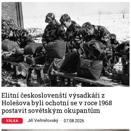
Image
Elitní českoslovenští výsadkáři z
Holešova byli ochotní se v roce 1968
postavit sovětským okupantům
Jiří Veřmiřovský
07.08.2026
VÁLKA