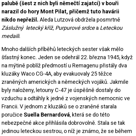
palubě (šest z nich byli němečtí zajatci) v bouři
narazil do hory Mont Pilat, přičemž tuto havárii
nikdo nepřežil.
Aleda Lutzová obdržela posmrtně
Záslužný letecký kříž, Purpurové srdce
a
Leteckou
medaili
.
Mnoho dalších příběhů leteckých sester však mělo
šťastný konec. Jeden se odehrál 22. března 1945, když
na mýtině poblíž předmostí u Remagenu přistály dva
kluzáky Waco CG-4A, aby evakuovaly 25 těžce
zraněných amerických a německých vojáků. Jakmile
byly naloženy, letouny C-47 je úspěšně dostaly do
vzduchu a odtáhly k jedné z vojenských nemocnic ve
Francii. V jednom z kluzáků se o zraněné starala
poručice
Suella Bernardová
, která se do této
nebezpečné akce přihlásila dobrovolně. Stala se tak
jedinou leteckou sestrou, o níž je známo, že se během