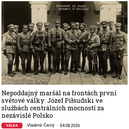
Image
Nepoddajný maršál na frontách první
světové války: Józef Piłsudski ve
službách centrálních mocností za
nezávislé Polsko
Vladimír Černý
04.08.2026
VÁLKA