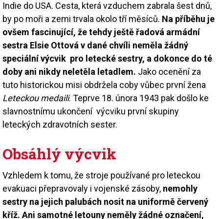
Indie do USA. Cesta, která vzduchem zabrala šest dnů,
by po moři a zemi trvala okolo tří měsíců.
Na příběhu je
ovšem fascinující, že tehdy ještě řadová armádní
sestra Elsie Ottová v dané chvíli neměla žádný
speciální výcvik pro letecké sestry, a dokonce do té
doby ani nikdy neletěla letadlem.
Jako ocenění za
tuto historickou misi obdržela coby vůbec první žena
Leteckou medaili
. Teprve 18. února 1943 pak došlo ke
slavnostnímu ukončení výcviku první skupiny
leteckých zdravotních sester.
Obsáhlý výcvik
Vzhledem k tomu, že stroje používané pro leteckou
evakuaci přepravovaly i vojenské zásoby,
nemohly
sestry na jejich palubách nosit na uniformě červený
kříž. Ani samotné letouny neměly žádné označení,