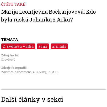
ČTĚTE TAKÉ
Marija Leonťjevna Bočkarjovová: Kdo
byla ruská Johanka z Arku?
TÉMATA
2. světová válka
žena
armáda
Zdroj textu:
II. světová
Zdroje fotografii:
Wikimedia Commons, U.S. Navy
,
PDM 1.0
Další články v sekci