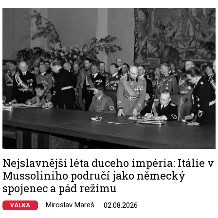
Image
Nejslavnější léta duceho impéria: Itálie v
Mussoliniho područí jako německý
spojenec a pád režimu
Miroslav Mareš
02.08.2026
VÁLKA