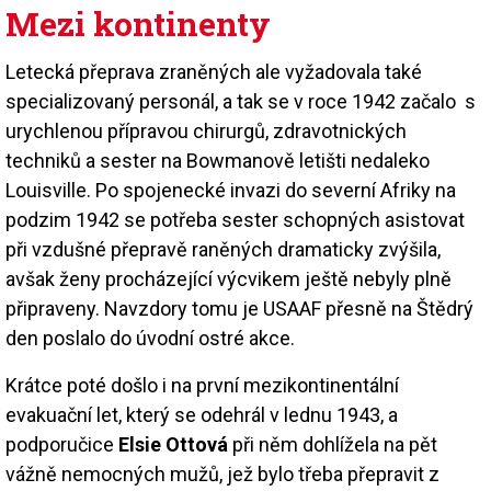
Mezi kontinenty
Letecká přeprava zraněných ale vyžadovala také
specializovaný personál, a tak se v roce 1942 začalo s
urychlenou přípravou chirurgů, zdravotnických
techniků a sester na Bowmanově letišti nedaleko
Louisville. Po spojenecké invazi do severní Afriky na
podzim 1942 se potřeba sester schopných asistovat
při vzdušné přepravě raněných dramaticky zvýšila,
avšak ženy procházející výcvikem ještě nebyly plně
připraveny. Navzdory tomu je USAAF přesně na Štědrý
den poslalo do úvodní ostré akce.
Krátce poté došlo i na první mezikontinentální
evakuační let, který se odehrál v lednu 1943, a
podporučice
Elsie Ottová
při něm dohlížela na pět
vážně nemocných mužů, jež bylo třeba přepravit z