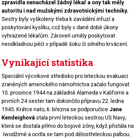
zpravidla nenacházel žádný lékař a ony tak měly
autoritu i nad mužskými zdravotnickými techniky.
Sestry byly vyškoleny třeba k zavádění infuzí a
poskytování kyslíku, což byly v dané době úkony
vyhrazené lékařům. Zároveň uměly poskytovat
neodkladnou péči v případě šoku či silného krvácení.
Vynikající statistika
Speciální výcvikové středisko pro leteckou evakuaci
zraněných amerického námořnictva začalo fungovat
10. prosince 1944 na základně Alameda v Kalifornii a
prvních 24 sester tam dokončilo přípravu 22. ledna
1945. Krátce nato, 6. března se podporučice
Jane
Kendeighová
stala první leteckou sestrou US Navy,
která se dostala přímo do bojové zóny, když přistála na
Iwodžimě a ocitla se tam pod dělostřeleckou palbou.