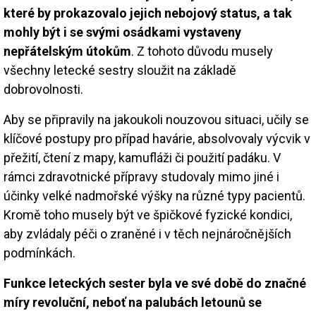
které by prokazovalo jejich nebojový status, a tak
mohly být i se svými osádkami vystaveny
nepřátelským útokům
. Z tohoto důvodu musely
všechny letecké sestry sloužit na základě
dobrovolnosti.
Aby se připravily na jakoukoli nouzovou situaci, učily se
klíčové postupy pro případ havárie, absolvovaly výcvik v
přežití, čtení z mapy, kamufláži či použití padáku. V
rámci zdravotnické přípravy studovaly mimo jiné i
účinky velké nadmořské výšky na různé typy pacientů.
Kromě toho musely být ve špičkové fyzické kondici,
aby zvládaly péči o zraněné i v těch nejnáročnějších
podmínkách.
Funkce leteckých sester byla ve své době do značné
míry revoluční, neboť na palubách letounů se