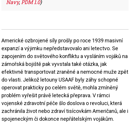
Navy
,
PDM 1.0
)
Americké ozbrojené síly prošly po roce 1939 masivní
expanzí a výjimku nepředstavovalo ani letectvo. Se
zapojením do světového konfliktu a vysláním vojáků na
zámořská bojiště pak vyvstala také otázka, jak
efektivně transportovat zraněné a nemocné muže zpět
do vlasti. Jelikož letouny USAAF byly záhy schopné
operovat prakticky po celém světě, mohla zmíněný
problém vyřešit právě letecká přeprava. V rámci
vojenské zdravotní péče šlo doslova o revoluci, která
zachránila život nebo zdraví tisícovkám Američanů, ale i
spojeneckým či dokonce nepřátelským vojákům.