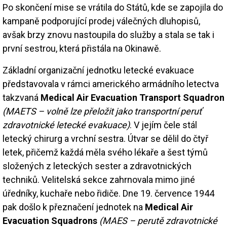
Po skončení mise se vrátila do Států, kde se zapojila do
kampaně podporující prodej válečných dluhopisů,
avšak brzy znovu nastoupila do služby a stala se tak i
první sestrou, která přistála na Okinawě.
Základní organizační jednotku letecké evakuace
představovala v rámci amerického armádního letectva
takzvaná
Medical Air Evacuation Transport Squadron
(MAETS – volně lze přeložit jako transportní peruť
zdravotnické letecké evakuace)
. V jejím čele stál
letecký chirurg a vrchní sestra. Útvar se dělil do čtyř
letek, přičemž každá měla svého lékaře a šest týmů
složených z leteckých sester a zdravotnických
techniků. Velitelská sekce zahrnovala mimo jiné
úředníky, kuchaře nebo řidiče. Dne 19. července 1944
pak došlo k přeznačení jednotek na
Medical Air
Evacuation Squadrons
(MAES – perutě zdravotnické