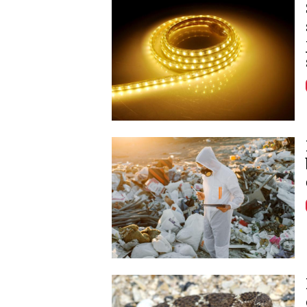
Image
Image
Image