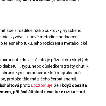
.
ít zcela rozdílné riziko cukrovky, vysokého
dborníci vyzývají k nové metodice hodnocení
nto tělesného tuku, jeho rozložení a metabolické
znamenat zdraví – často je příznakem skrytých
 diabetu 1. typu, nebo důsledkem ztráty chuti k
nti s chronickými nemocemi, kteří mají alespoň
pe, protože tělo má z čeho čerpat energii.
ibsholtová
proto
upozorňuje
, že
i když obezita
em, přílišná štíhlost nese také rizika – od