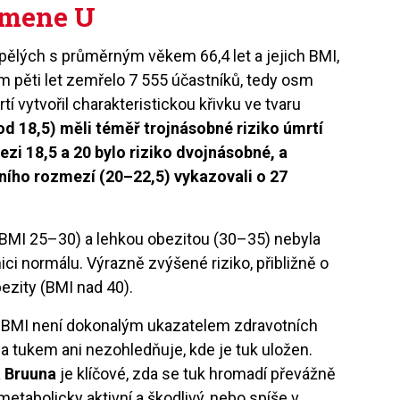
smene U
pělých s průměrným věkem 66,4 let a jejich BMI,
m pěti let zemřelo 7 555 účastníků, tedy osm
í vytvořil charakteristickou křivku ve tvaru
od 18,5) měli téměř trojnásobné riziko úmrtí
ezi 18,5 a 20 bylo riziko dvojnásobné, a
lního rozmezí (20–22,5) vykazovali o 27
BMI 25–30) a lehkou obezitou (30–35) nebyla
nici normálu. Výrazně zvýšené riziko, přibližně o
bezity (BMI nad 40).
é BMI není dokonalým ukazatelem zdravotních
y a tukem ani nezohledňuje, kde je tuk uložen.
 Bruuna
je klíčové, zda se tuk hromadí převážně
metabolicky aktivní a škodlivý, nebo spíše v