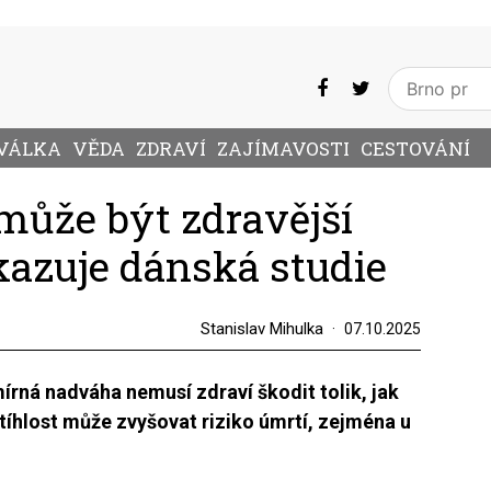
VÁLKA
VĚDA
ZDRAVÍ
ZAJÍMAVOSTI
CESTOVÁNÍ
ůže být zdravější
kazuje dánská studie
Stanislav Mihulka
07.10.2025
rná nadváha nemusí zdraví škodit tolik, jak
štíhlost může zvyšovat riziko úmrtí, zejména u