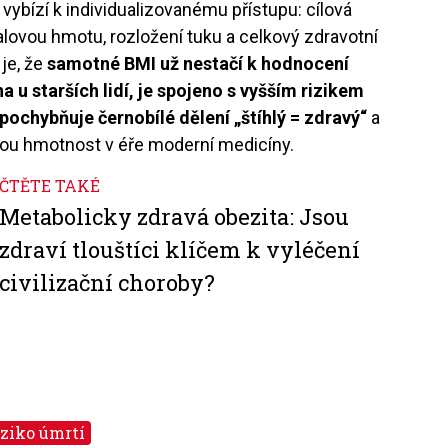
vybízí k individualizovanému přístupu: cílová
lovou hmotu, rozložení tuku a celkový zdravotní
je, že
samotné BMI už nestačí k hodnocení
na u starších lidí, je spojeno s vyšším rizikem
pochybňuje černobílé dělení „štíhlý = zdravý“
a
snou hmotnost v éře moderní medicíny.
ČTĚTE TAKÉ
Metabolicky zdravá obezita: Jsou
zdraví tlouštíci klíčem k vyléčení
civilizační choroby?
iziko úmrtí