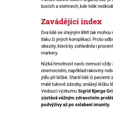
bocích a stehnech, kde tolik neškodí
Zavádějící index
Dva lidé se stejným BMI tak mohou m
tlaku či jiných komplikací. Proto o
obezity, která by zohlednila i proce
markery.
Nízká hmotnost navíc nemusí vždy 
onemocnění, například rakoviny nebo
jídlu při léčbě. Starší lidé či pacie
malé tukové zásoby, snášejí léčbu lé
Vedoucí výzkumu
Sigrid Bjerge Gr
zůstává vážným zdravotním problém
podvýživy až po oslabení imunity.