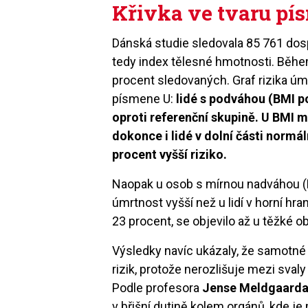
Křivka ve tvaru pí
Dánská studie sledovala 85 761 dos
tedy index tělesné hmotnosti. Běhe
procent sledovaných. Graf rizika úmrt
písmene U:
lidé s podváhou (BMI p
oproti referenční skupině. U BMI m
dokonce i lidé v dolní části normá
procent vyšší riziko.
Naopak u osob s mírnou nadváhou (
úmrtnost vyšší než u lidí v horní hra
23 procent, se objevilo až u těžké o
Výsledky navíc ukázaly, že samotn
rizik, protože nerozlišuje mezi sval
Podle profesora
Jense Meldgaarda
v břišní dutině kolem orgánů, kde je 