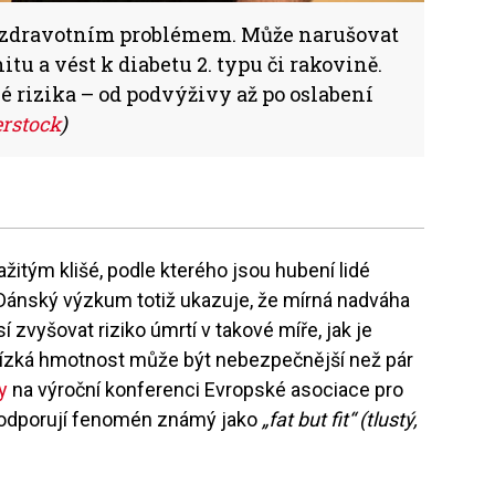
m zdravotním problémem. Může narušovat
u a vést k diabetu 2. typu či rakovině.
ké rizika – od podvýživy až po oslabení
erstock
)
žitým klišé, podle kterého jsou hubení lidé
Dánský výzkum totiž ukazuje, že mírná nadváha
 zvyšovat riziko úmrtí v takové míře, jak je
 nízká hmotnost může být nebezpečnější než pár
y
na výroční konferenci Evropské asociace pro
 podporují fenomén známý jako
„fat but fit“ (tlustý,