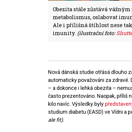
Obezita stále zůstává vážný
metabolismus, oslabovat imunit
Ale i přílišná štíhlost nese ta
imunity.
(ilustrační foto:
Shutt
Nová dánská studie otřásá dlouho za
automaticky považováni za zdravé. 
– a dokonce i lehká obezita – nemusí
často prezentováno. Naopak, příliš
kilo navíc. Výsledky byly
představen
studium diabetu (EASD) ve Vídni a
ale fit).