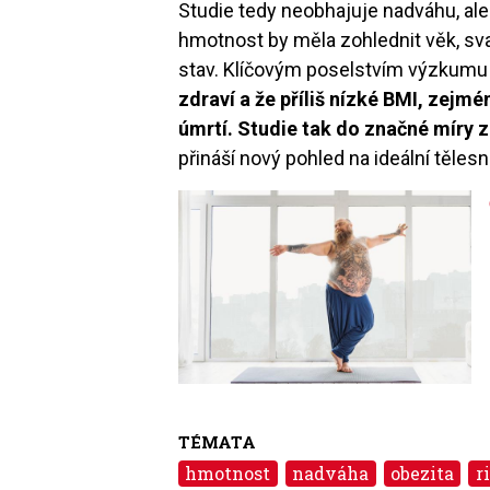
Studie tedy neobhajuje nadváhu, ale 
hmotnost by měla zohlednit věk, sva
stav. Klíčovým poselstvím výzkumu 
zdraví a že příliš nízké BMI, zejmé
úmrtí. Studie tak do značné míry z
přináší nový pohled na ideální těle
Image
TÉMATA
hmotnost
nadváha
obezita
r