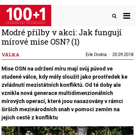
Přejít
k
hlavnímu
obsahu
Modré přilby v akci: Jak fungují
mírové mise OSN? (1)
VÁLKA
Erik Ondria
20.09.2018
Mise OSN na udržení míru mají svůj původ ve
studené válce, kdy měly sloužit jako prostředek ke
zvládnutí mezistátních konfliktů. Od té doby ale
vznikla nová generace multidimenzionálních
mírových operací, které jsou nasazovány v rámci
širších mezinárodních snah v pomoci zemím na
jejich cestě z konfliktu