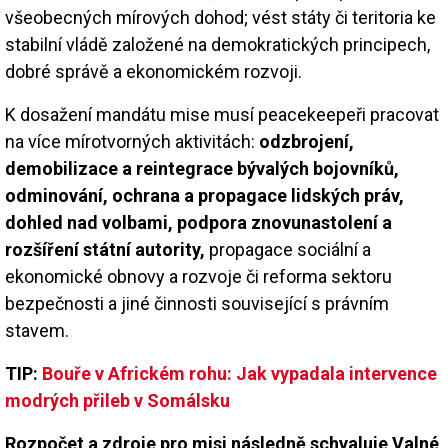
všeobecných mírových dohod; vést státy či teritoria ke
stabilní vládě založené na demokratických principech,
dobré správě a ekonomickém rozvoji.
K dosažení mandátu mise musí peacekeepeři pracovat
na více mírotvorných aktivitách:
odzbrojení,
demobilizace a reintegrace bývalých bojovníků,
odminování, ochrana a propagace lidských práv,
dohled nad volbami, podpora znovunastolení a
rozšíření státní autority,
propagace sociální a
ekonomické obnovy a rozvoje či reforma sektoru
bezpečnosti a jiné činnosti související s právním
stavem.
TIP:
Bouře v Africkém rohu: Jak vypadala intervence
modrých přileb v Somálsku
Rozpočet a zdroje pro misi následně schvaluje Valné