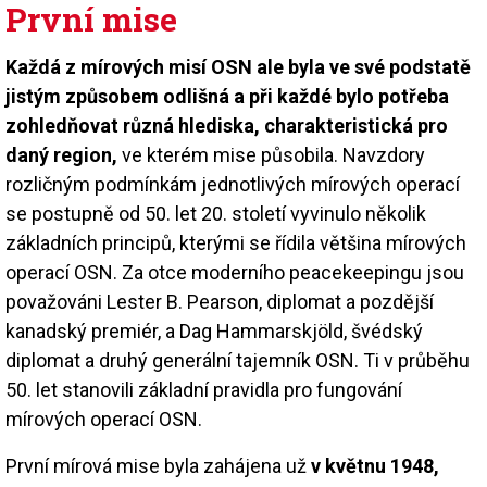
První mise
Každá z mírových misí OSN ale byla ve své podstatě
jistým způsobem odlišná a při každé bylo potřeba
zohledňovat různá hlediska, charakteristická pro
daný region,
ve kterém mise působila. Navzdory
rozličným podmínkám jednotlivých mírových operací
se postupně od 50. let 20. století vyvinulo několik
základních principů, kterými se řídila většina mírových
operací OSN. Za otce moderního peacekeepingu jsou
považováni Lester B. Pearson, diplomat a pozdější
kanadský premiér, a Dag Hammarskjöld, švédský
diplomat a druhý generální tajemník OSN. Ti v průběhu
50. let stanovili základní pravidla pro fungování
mírových operací OSN.
První mírová mise byla zahájena už
v květnu 1948,