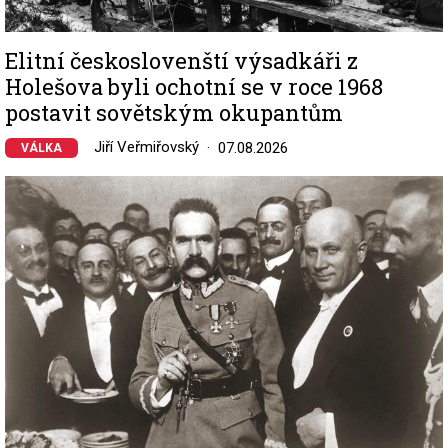
Elitní českoslovenští výsadkáři z
Holešova byli ochotní se v roce 1968
postavit sovětským okupantům
Jiří Veřmiřovský
07.08.2026
VÁLKA
Image