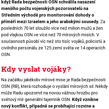
když Rada bezpečnosti OSN schválila nasazení
menšího počtu vojenských pozorovatelů na
Středním východě pro monitorování dohody o
příměří mezi Izraelem a jeho arabskými sousedy.
Za
posledních 70 let sloužilo více než milion mužů a žen
pod vlajkou OSN ve více než 70 mírových misích. V
současnosti působí víc než sto tisíc vojáků, policistů a
civilního personálu ze 125 zemí světa ve 14 operacích
OSN.
Kdy vyslat vojáky?
Na začátku jakékoliv mírové mise je Rada bezpečnosti
OSN (RB), která rozhoduje o vyslání mírových sil. Někdy
může Radu upozornit na novou vážnou hrozbu pro
světový mír generální tajemník OSN.
Když vznikne
nový konflikt, případně se probíhající rozvine a