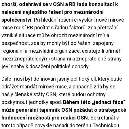
zhorší, odehrává se v OSN a RB řada konzultací k
nalezení nejlepšího řešení pro mezinárodní
společenství.
Při hledání řešení či vyslání nové mírové
mise musí RB počítat s řadou faktorů: zda přetrvání
vzniklé situace může ohrozit mezinárodní mír a
bezpečnost, zda by mohly být do řešení zapojeny
regionální a mezivládní organizace, existuje-li příměří
mezi znepřátelenými stranami a znepřátelené strany
jeví snahy k dosažení politické dohody.
Dále musí být definován jasný politický cíl, který bude
odrážet mandát mírové mise, a případně zda by se
našly členské státy OSN, které budou ochotny
poskytnout jednotky apod.
Během této „jednací fáze“
může generální tajemník OSN požádat o strategické
hodnocení možností pro reakci OSN.
Sekretariát v
tomto případě obvykle nasadí do terénu Technickou