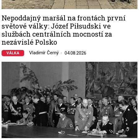
Nepoddajný maršál na frontách první
světové války: Józef Piłsudski ve
službách centrálních mocností za
nezávislé Polsko
Vladimír Černý
04.08.2026
VÁLKA
Image