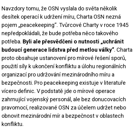
Navzdory tomu, že OSN vyslala do světa několik
desítek operací k udržení míru, Charta OSN nezná
pojem „peacekeeping“. Tvůrcové Charty v roce 1945
nepředpokládali, že bude potřeba něco takového
potřeba.
Byli ale přesvědčeni o nutnosti „uchránit
budoucí generace lidstva před metlou války“
. Charta
proto obsahuje ustanovení pro mírové řešení sporů,
použití síly k ukončení konfliktu a úlohu regionálních
organizací pro udržování mezinárodního míru a
bezpečnosti. Pro peacekeeping existuje v literatuře
vícero definic. V podstatě jde o mírové operace
zahrnující vojenský personál, ale bez donucovacích
pravomocí, realizované OSN za účelem udržet nebo
obnovit mezinárodní mír a bezpečnost v oblastech
konfliktu.