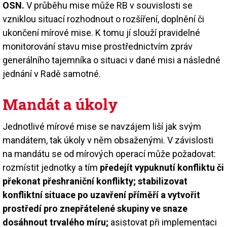
OSN.
V průběhu mise může RB v souvislosti se
vzniklou situací rozhodnout o rozšíření, doplnění či
ukončení mírové mise. K tomu jí slouží pravidelné
monitorování stavu mise prostřednictvím zpráv
generálního tajemníka o situaci v dané misi a následné
jednání v Radě samotné.
Mandát a úkoly
Jednotlivé mírové mise se navzájem liší jak svým
mandátem, tak úkoly v něm obsaženými. V závislosti
na mandátu se od mírových operací může požadovat:
rozmístit jednotky a tím
předejít vypuknutí konfliktu či
překonat přeshraniční konflikty; stabilizovat
konfliktní situace po uzavření příměří a vytvořit
prostředí pro znepřátelené skupiny ve snaze
dosáhnout trvalého míru;
asistovat při implementaci