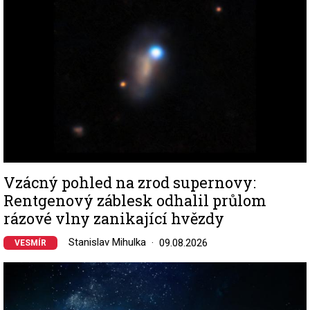
Vzácný pohled na zrod supernovy:
Rentgenový záblesk odhalil průlom
rázové vlny zanikající hvězdy
Stanislav Mihulka
09.08.2026
VESMÍR
Image