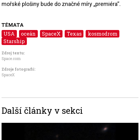
mořské plošiny bude do značné míry „premiéra“.
TÉMATA
USA
oceán
SpaceX
Texas
kosmodrom
Starship
Zdroj textu:
Space.com
Zdroje fotografii:
SpaceX
Další články v sekci
Image