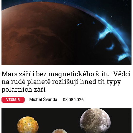
Mars září i bez magnetického štítu: Vědci
na rudé planetě rozlišují hned tři typy
polárních září
Michal Švanda
08.08.2026
VESMÍR
Image