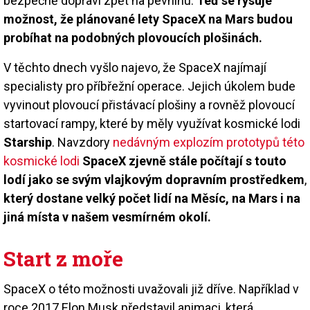
bezpečně dopraví zpět na pevninu.
Teď se rýsuje
možnost, že plánované lety SpaceX na Mars budou
probíhat na podobných plovoucích plošinách.
V těchto dnech vyšlo najevo, že SpaceX najímají
specialisty pro příbřežní operace. Jejich úkolem bude
vyvinout plovoucí přistávací plošiny a rovněž plovoucí
startovací rampy, které by měly využívat kosmické lodi
Starship
. Navzdory
nedávným explozím prototypů této
kosmické lodi
SpaceX zjevně stále počítají s touto
lodí jako se svým vlajkovým dopravním prostředkem
,
který dostane velký počet lidí na Měsíc, na Mars i na
jiná místa v našem vesmírném okolí.
Start z moře
SpaceX o této možnosti uvažovali již dříve. Například v
roce 2017 Elon Musk představil animaci, která