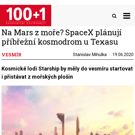
Přejít
k
hlavnímu
obsahu
Na Mars z moře? SpaceX plánují
příbřežní kosmodrom u Texasu
VESMÍR
Stanislav Mihulka
19.06.2020
Kosmické lodi Starship by měly do vesmíru startovat
i přistávat z mořských plošin