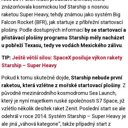
znázorňovala kosmickou loď Starship s nosnou
raketou Super Heavy, tehdy známou jako systém Big
Falcon Rocket (BFR), jak startuje z příbřežní startovací
plošiny. Podle dostupných informací
by se startovací a
přistávací plošiny programu Starship měly nacházet
u pobřeží Texasu, tedy ve vodách Mexického zálivu
.
TIP:
Ještě větší silou: SpaceX posiluje výkon rakety
Starship – Super Heavy
Pokud k tomu skutečně dojde,
Starship nebude první
raketou, která vzlétne z mořské startovací plošiny
. Z
původně mezinárodního kosmodromu Sea Launch,
který je nyní majetkem ruské společnosti S7 Space, již
vzlétlo několik desítek raket Zenit. Poslední start se ale
odehrál v roce 2014. Systém Starship – Super Heavy je
ale jiná „váhová kategorie“, takže případný start z