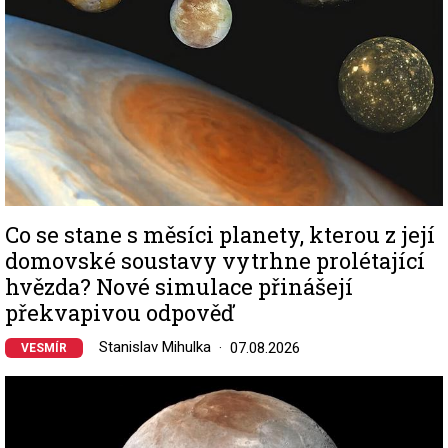
Co se stane s měsíci planety, kterou z její
domovské soustavy vytrhne prolétající
hvězda? Nové simulace přinášejí
překvapivou odpověď
Stanislav Mihulka
07.08.2026
VESMÍR
Image