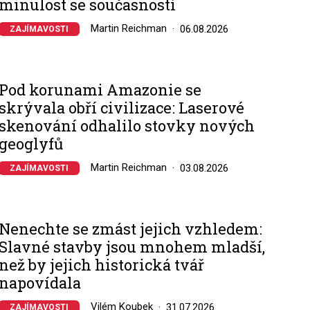
minulost se současností
Martin Reichman
06.08.2026
ZAJÍMAVOSTI
Pod korunami Amazonie se
skrývala obří civilizace: Laserové
skenování odhalilo stovky nových
geoglyfů
Martin Reichman
03.08.2026
ZAJÍMAVOSTI
Nenechte se zmást jejich vzhledem:
Slavné stavby jsou mnohem mladší,
než by jejich historická tvář
napovídala
Vilém Koubek
31.07.2026
ZAJÍMAVOSTI