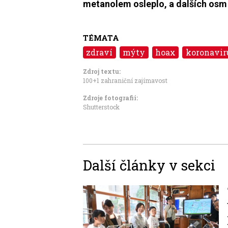
metanolem osleplo, a dalších osm
TÉMATA
zdraví
mýty
hoax
koronavir
Zdroj textu:
100+1 zahraniční zajímavost
Zdroje fotografii:
Shutterstock
Další články v sekci
Image