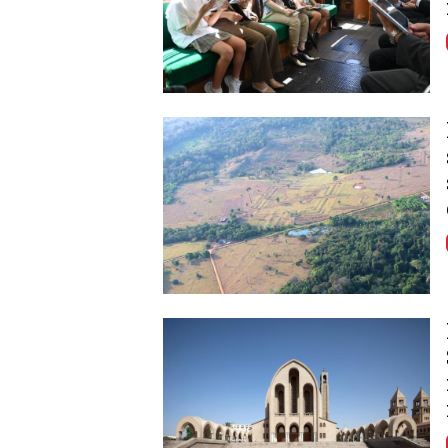
Image
Image