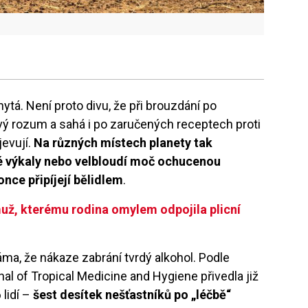
chytá. Není proto divu, že při brouzdání po
avý rozum a sahá i po zaručených receptech proti
jevují.
Na různých místech planety tak
é výkaly nebo velbloudí moč ochucenou
once připíjejí bělidlem
.
už, kterému rodina omylem odpojila plicní
ma, že nákaze zabrání tvrdý alkohol. Podle
al of Tropical Medicine and Hygiene přivedla již
lidí –
šest desítek nešťastníků po „léčbě“