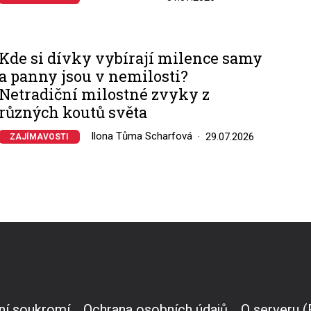
Kde si dívky vybírají milence samy
a panny jsou v nemilosti?
Netradiční milostné zvyky z
různých koutů světa
Ilona Tůma Scharfová
29.07.2026
ZAJÍMAVOSTI
ní soukromí
Ochrana osobních údajů
O serveru 