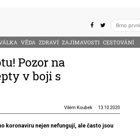
VÁLKA
VĚDA
ZDRAVÍ
ZAJÍMAVOSTI
CESTOVÁNÍ
otu! Pozor na
ty v boji s
Vilém Koubek
13.10.2020
o koronaviru nejen nefungují, ale často jsou