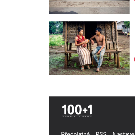
Image
Předplatné
RSS
Nastave