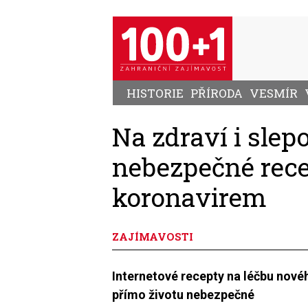
Přejít
k
hlavnímu
obsahu
HISTORIE
PŘÍRODA
VESMÍR
Na zdraví i slep
nebezpečné recep
koronavirem
ZAJÍMAVOSTI
Internetové recepty na léčbu novéh
přímo životu nebezpečné