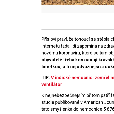
Přísloví praví, že tonoucí se stébla 
internetu řada lidí zapomíná na zdr
novému koronaviru, které se tam ob
obyvatelé třeba konzumují kravsk
limetkou, a ti nejodvážnější si dok
TIP:
V indické nemocnici zemřel m
ventilátor
K nejnebezpečnějším přitom patří fá
studie publikované v American Journ
tato smyšlenka do nemocnice 5 876 