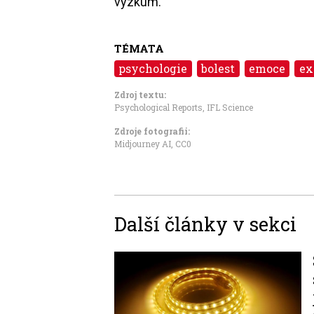
výzkum.
TÉMATA
psychologie
bolest
emoce
ex
Zdroj textu:
Psychological Reports
,
IFL Science
Zdroje fotografii:
Midjourney AI,
CC0
Další články v sekci
Image