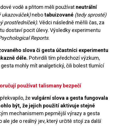
edové vodě a přitom měli používat
neutrální
ý ukazováček)
nebo
tabuizované
(tedy sprosté)
ý prostředníček)
. Vědci následně měřili čas, za
u dostaví pocit úlevy. Výsledky experimentu
sychological Reports
.
izovaného slova či gesta účastníci experimentu
růkazně déle.
Potvrdili tím předchozí výzkum,
gesta mohly mít analgetický, čili bolest tlumící
oručují používat talismany bezpečí
 překvapilo, že
vulgární slova a gesta fungovala
hlo být, že jejich použití aktivuje stejné
akým mechanismem peprnější výrazy a gesta
ale jde o reálný jev, který určitě stojí za další