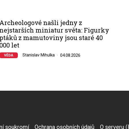
Archeologové našli jedny z
nejstarších miniatur světa: Figurky
ptáků z mamutoviny jsou staré 40
000 let
Stanislav Mihulka
04.08.2026
VĚDA
ní soukromí
Ochrana osobních údajů
O serveru 