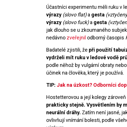
Účastníci experimentu měli ruku v l
výrazy
(slovo flat)
a
gesta
(vztyčen
výrazy
(slovo fuck)
a
gesta
(vztyčen
jak dlouho se u zkoumaného subjekt
nedávno
zveřejnil
odborný časopis
P
Badatelé zjistili, že
při použití tabu
vydrželi mít ruku v ledové vodě p
podle něhož by vulgární obraty nebo 
účinek na člověka, který je používá.
TIP:
Jak na úzkost? Odborníci dop
Hostetterovou a její kolegy zároveň
prakticky stejně. Vysvětlením by mo
neurální dráhy.
Zatím není jasné, j
ovlivňují vnímání bolesti, podle všeho 