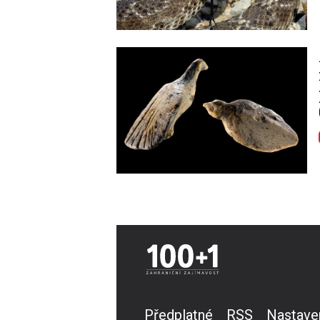
Image
Předplatné
RSS
Nastave