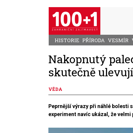
Přejít
k
hlavnímu
obsahu
HISTORIE
PŘÍRODA
VESMÍR
Nakopnutý palec
skutečně ulevují
VĚDA
Peprnější výrazy při náhlé bolesti
experiment navíc ukázal, že velmi