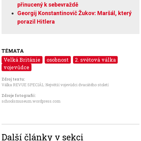
přinucený k sebevraždě
Georgij Konstantinovič Žukov: Maršál, který
porazil Hitlera
TÉMATA
Velká Británie
osobnost
2. světová válka
vojevůdce
Zdroj textu:
Válka REVUE SPECIÁL: Největší vojevůdci dvacátého století
Zdroje fotografii:
schoolsmuseum.wordpress.com
Další články v sekci