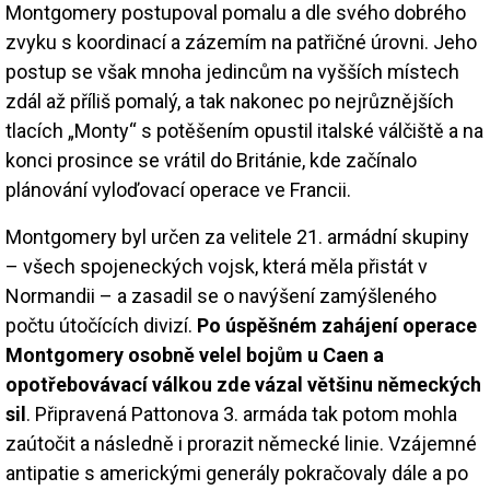
Montgomery postupoval pomalu a dle svého dobrého
zvyku s koordinací a zázemím na patřičné úrovni. Jeho
postup se však mnoha jedincům na vyšších místech
zdál až příliš pomalý, a tak nakonec po nejrůznějších
tlacích „Monty“ s potěšením opustil italské válčiště a na
konci prosince se vrátil do Británie, kde začínalo
plánování vyloďovací operace ve Francii.
Montgomery byl určen za velitele 21. armádní skupiny
– všech spojeneckých vojsk, která měla přistát v
Normandii – a zasadil se o navýšení zamýšleného
počtu útočících divizí.
Po úspěšném zahájení operace
Montgomery osobně velel bojům u Caen a
opotřebovávací válkou zde vázal většinu německých
sil
. Připravená Pattonova 3. armáda tak potom mohla
zaútočit a následně i prorazit německé linie. Vzájemné
antipatie s americkými generály pokračovaly dále a po