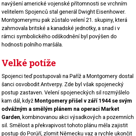
navýšení americké vojenské přítomnosti se vrchním
velitelem Spojenců stal generál Dwight Eisenhower.
Montgomerymu pak zůstalo velení 21. skupiny, která
zahrnovala britské a kanadské jednotky, a snad i v
rámci symbolického odškodnění byl povýšen do
hodnosti polního maršála.
Velké potíže
Spojenci teď postupovali na Paříž a Montgomery dostal
šanci osvobodit Antverpy. Zde byl však spojenecký
postup zastaven. Velení spojeneckých sil rozmýšlelo
kam dál, když
Montgomery přišel v září 1944 se svým
odvážným a smělým plánem na operaci Market
Garden
, kombinovanou akci výsadkových a pozemních
sil. Smělost a překvapivost tohoto plánu měla zajistit
postup do Porúří, zlomit Německu vaz a rychle ukončit