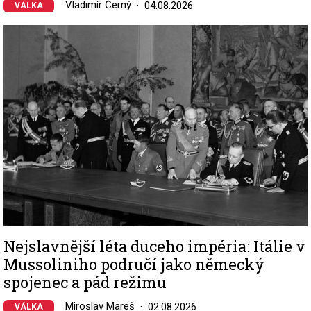
Vladimír Černý
04.08.2026
VÁLKA
Image
Nejslavnější léta duceho impéria: Itálie v
Mussoliniho područí jako německý
spojenec a pád režimu
Miroslav Mareš
02.08.2026
VÁLKA