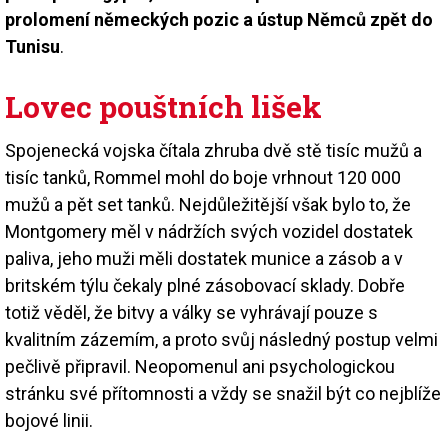
prolomení německých pozic a ústup Němců zpět do
Tunisu
.
Lovec pouštních lišek
Spojenecká vojska čítala zhruba dvě stě tisíc mužů a
tisíc tanků, Rommel mohl do boje vrhnout 120 000
mužů a pět set tanků. Nejdůležitější však bylo to, že
Montgomery měl v nádržích svých vozidel dostatek
paliva, jeho muži měli dostatek munice a zásob a v
britském týlu čekaly plné zásobovací sklady. Dobře
totiž věděl, že bitvy a války se vyhrávají pouze s
kvalitním zázemím, a proto svůj následný postup velmi
pečlivě připravil. Neopomenul ani psychologickou
stránku své přítomnosti a vždy se snažil být co nejblíže
bojové linii.