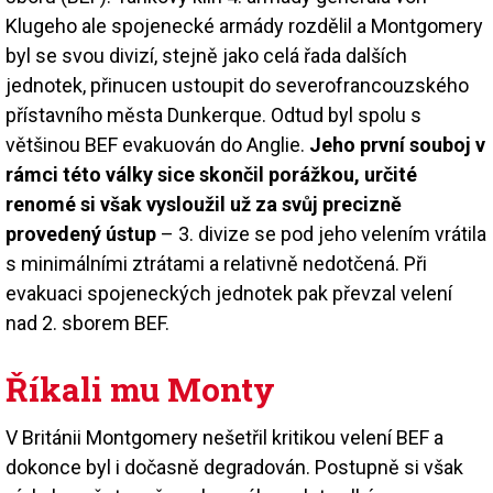
Klugeho ale spojenecké armády rozdělil a Montgomery
byl se svou divizí, stejně jako celá řada dalších
jednotek, přinucen ustoupit do severofrancouzského
přístavního města Dunkerque. Odtud byl spolu s
většinou BEF evakuován do Anglie.
Jeho první souboj v
rámci této války sice skončil porážkou, určité
renomé si však vysloužil už za svůj precizně
provedený ústup
– 3. divize se pod jeho velením vrátila
s minimálními ztrátami a relativně nedotčená. Při
evakuaci spojeneckých jednotek pak převzal velení
nad 2. sborem BEF.
Říkali mu Monty
V Británii Montgomery nešetřil kritikou velení BEF a
dokonce byl i dočasně degradován. Postupně si však