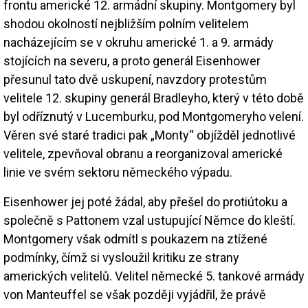
frontu americké 12. armádní skupiny. Montgomery byl
shodou okolností nejbližším polním velitelem
nacházejícím se v okruhu americké 1. a 9. armády
stojících na severu, a proto generál Eisenhower
přesunul tato dvě uskupení, navzdory protestům
velitele 12. skupiny generál Bradleyho, který v této době
byl odříznutý v Lucemburku, pod Montgomeryho velení.
Věren své staré tradici pak „Monty“ objížděl jednotlivé
velitele, zpevňoval obranu a reorganizoval americké
linie ve svém sektoru německého výpadu.
Eisenhower jej poté žádal, aby přešel do protiútoku a
společně s Pattonem vzal ustupující Němce do kleští.
Montgomery však odmítl s poukazem na ztížené
podmínky, čímž si vysloužil kritiku ze strany
amerických velitelů. Velitel německé 5. tankové armády
von Manteuffel se však později vyjádřil, že právě