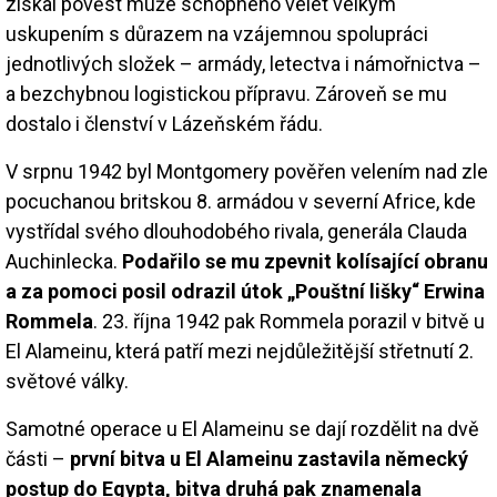
získal pověst muže schopného velet velkým
uskupením s důrazem na vzájemnou spolupráci
jednotlivých složek – armády, letectva i námořnictva –
a bezchybnou logistickou přípravu. Zároveň se mu
dostalo i členství v Lázeňském řádu.
V srpnu 1942 byl Montgomery pověřen velením nad zle
pocuchanou britskou 8. armádou v severní Africe, kde
vystřídal svého dlouhodobého rivala, generála Clauda
Auchinlecka.
Podařilo se mu zpevnit kolísající obranu
a za pomoci posil odrazil útok „Pouštní lišky“ Erwina
Rommela
. 23. října 1942 pak Rommela porazil v bitvě u
El Alameinu, která patří mezi nejdůležitější střetnutí 2.
světové války.
Samotné operace u El Alameinu se dají rozdělit na dvě
části –
první bitva u El Alameinu zastavila německý
postup do Egypta, bitva druhá pak znamenala