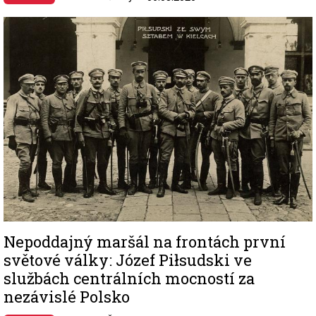
Image
Nepoddajný maršál na frontách první
světové války: Józef Piłsudski ve
službách centrálních mocností za
nezávislé Polsko