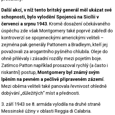
Další akcí, v níž tento britský generál měl ukázat své
schopnosti, bylo vylodění Spojenců na Sicílii v
červenci a srpnu 1943
. Kromě dosažení očekávaného
úspěchu zde však Montgomery také poprvé zabředl do
kontroverzí se spojeneckými americkými veliteli –
zejména pak generály Pattonem a Bradleym, kteří jej
považovali za arogantního pyšného chlubila. Oleje do
ohně přilévaly i zásadní rozdíly mezi pojetím boje.
Zatímco Patton například prosazoval rychlý (a často i
riskantní) postup,
Montgomery byl známý svým
lpěním na pevném a pečlivě připraveném zázemí
.
Mezi oběma veliteli také panovala řevnivost ohledně
dobývání „důležitých“ míst a přednosti.
3. září 1943 se 8. armáda vylodila na druhé straně
Messinské úžiny v oblasti Reggia di Calabria.