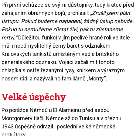
Při první schůzce se svými důstojníky, tedy krátce před
zahájením obranných bojů, prohlásil:
„Zrušil jsem plán
ústupu. Pokud budeme napadeni, žádný ústup nebude.
Pokud tu nemůžeme zůstat živí, pak tu zůstaneme
mrtví.“
Důležitou funkci v jím pečlivě hrané roli velitele
měl i neodmyslitelný černý baret s odznakem
Královských tankistů umístěným vedle britského
generálského odznaku. Vojáci začali mít tohoto
chlapíka s ostře řezanými rysy, knírkem a výrazným
nosem rádi a nazývali ho familiárně „Monty“.
Velké úspěchy
Po porážce Němců u El Alameinu před sebou
Montgomery tlačil Němce až do Tunisu a v březnu
1943 úspěšně odrazil i poslední velké německé
protiútoky.