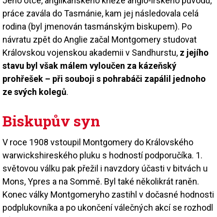
Jeho otce, anglikánského kněze anglo-irského původu,
práce zavála do Tasmánie, kam jej následovala celá
rodina (byl jmenován tasmánským biskupem). Po
návratu zpět do Anglie začal Montgomery studovat
Královskou vojenskou akademii v Sandhurstu,
z jejího
stavu byl však málem vyloučen za kázeňský
prohřešek – při souboji s pohrabáči zapálil jednoho
ze svých kolegů
.
Biskupův syn
V roce 1908 vstoupil Montgomery do Královského
warwickshireského pluku s hodností podporučíka. 1.
světovou válku pak přežil i navzdory účasti v bitvách u
Mons, Ypres a na Sommě. Byl také několikrát raněn.
Konec války Montgomeryho zastihl v dočasné hodnosti
podplukovníka a po ukončení válečných akcí se rozhodl