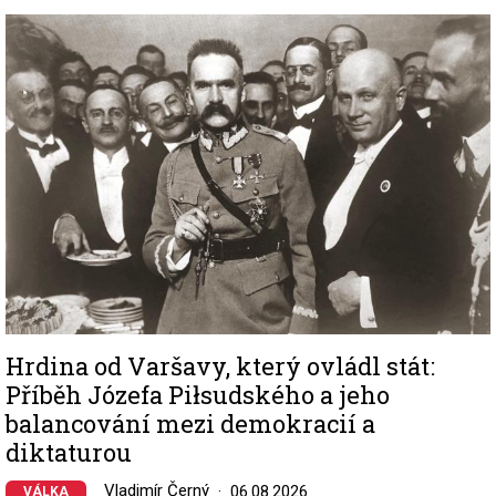
Image
Hrdina od Varšavy, který ovládl stát:
Příběh Józefa Piłsudského a jeho
balancování mezi demokracií a
diktaturou
Vladimír Černý
06.08.2026
VÁLKA