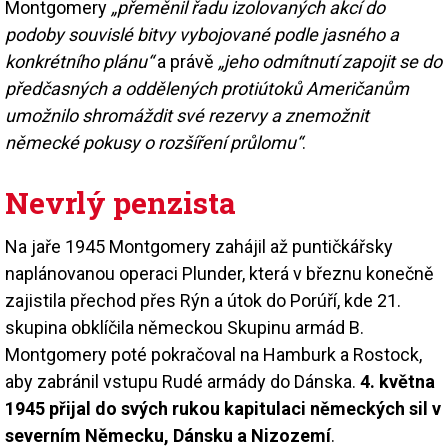
Montgomery
„přeměnil řadu izolovaných akcí do
podoby souvislé bitvy vybojované podle jasného a
konkrétního plánu“
a právě
„jeho odmítnutí zapojit se do
předčasných a oddělených protiútoků Američanům
umožnilo shromáždit své rezervy a znemožnit
německé pokusy o rozšíření průlomu“
.
Nevrlý penzista
Na jaře 1945 Montgomery zahájil až puntičkářsky
naplánovanou operaci Plunder, která v březnu konečně
zajistila přechod přes Rýn a útok do Porúří, kde 21.
skupina obklíčila německou Skupinu armád B.
Montgomery poté pokračoval na Hamburk a Rostock,
aby zabránil vstupu Rudé armády do Dánska.
4. května
1945 přijal do svých rukou kapitulaci německých sil v
severním Německu, Dánsku a Nizozemí
.