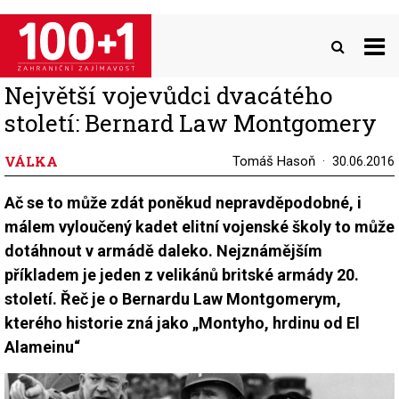
Přejít
k
hlavnímu
obsahu
Největší vojevůdci dvacátého
století: Bernard Law Montgomery
VÁLKA
Tomáš Hasoň
30.06.2016
Ač se to může zdát poněkud nepravděpodobné, i
málem vyloučený kadet elitní vojenské školy to může
dotáhnout v armádě daleko. Nejznámějším
příkladem je jeden z velikánů britské armády 20.
století. Řeč je o Bernardu Law Montgomerym,
kterého historie zná jako „Montyho, hrdinu od El
Alameinu“