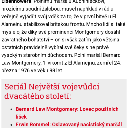
Eisenhowera
. Polnímu maršálu Auchinleckovi,
hrozícímu soudní žalobou, musel například v rádiu
veřejně vyjádřit svůj vděk za to, že v první bitvě u El
Alameinu stabilizoval britskou frontu. Mnoho lidí si také
myslelo, že díky své prominenci Montgomery dosáhl
závratného bohatství – on si však zatím jako většina
ostatních pravidelně vybíral své šeky s ne právě
vysokým starobním důchodem. Polní maršál Bernard
Law Montgomery, 1. vikomt z El Alamejnu, zemřel 24.
března 1976 ve věku 88 let.
Seriál Největší vojevůdci
dvacátého století:
Bernard Law Montgomery: Lovec pouštních
lišek
Erwin Rommel: Oslavovaný nacistický maršál