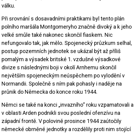
válku.
Při srovnání s dosavadními praktikami byl tento plán
polního maršála Montgomeryho značně divoký a k jeho
velké smůle také nakonec skončil fiaskem. Nic
nefungovalo tak, jak mělo. Spojenecký průzkum selhal,
postup pozemních jednotek se ukázal být až příliš
pomalým a výsadek britské 1. vzdušné výsadkové
divize s následnými boji v okolí Arnhemu skončil
největším spojeneckým neúspěchem po vylodění v
Normandii. Společně s ním pak pohasly i naděje na
průnik do Německa do konce roku 1944.
Němci se také na konci „invazního“ roku vzpamatovali a
v oblasti Arden podnikli svou poslední ofenzívu na
západní frontě. V polovině prosince 1944 zaútočily
německé obrněné jednotky a rozdělily proti nim stojící