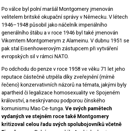
Po válce byl polní maršál Montgomery jmenován
velitelem britské okupační správy v Německu. V létech
1946–1948 působil jako náčelník imperiálního
generálního štábu a v roce 1946 byl také jmenován
Vikomtem Montgomerym z Alameinu. V dubnu 1951 se
pak stal Eisenhowerovým zástupcem při vytváření
evropských sil v rámci NATO.
Po odchodu do penze v roce 1958 ve věku 71 let jeho
reputace částečně utrpěla díky zveřejnění (mírně
řečeno) konzervativních názorů na témata, jakými byly
apartheid či legalizace homosexuality ve Spojeném
království, a neskrývanou podporou čínského
komunismu Mao Ce-tunga.
Ve svých pamětech
vydaných ve stejném roce také Montgomery
kritizoval celou řadu svých spolubojovníků včetně