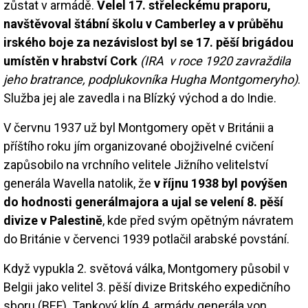
zůstat v armádě.
Velel 17. střeleckému praporu,
navštěvoval štábní školu v Camberley a v průběhu
irského boje za nezávislost byl se 17. pěší brigádou
umístěn v hrabství Cork
(IRA v roce 1920 zavraždila
jeho bratrance, podplukovníka Hugha Montgomeryho)
.
Služba jej ale zavedla i na Blízký východ a do Indie.
V červnu 1937 už byl Montgomery opět v Británii a
příštího roku jím organizované obojživelné cvičení
zapůsobilo na vrchního velitele Jižního velitelství
generála Wavella natolik, že
v říjnu 1938 byl povýšen
do hodnosti generálmajora a ujal se velení 8. pěší
divize v Palestině
, kde před svým opětným návratem
do Británie v červenci 1939 potlačil arabské povstání.
Když vypukla 2. světová válka, Montgomery působil v
Belgii jako velitel 3. pěší divize Britského expedičního
sboru (BEF). Tankový klín 4. armády generála von