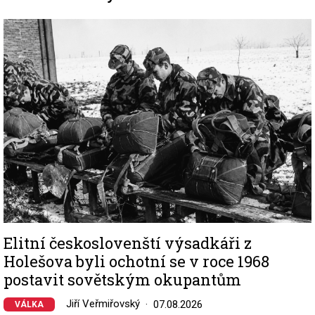
Image
Elitní českoslovenští výsadkáři z
Holešova byli ochotní se v roce 1968
postavit sovětským okupantům
Jiří Veřmiřovský
07.08.2026
VÁLKA