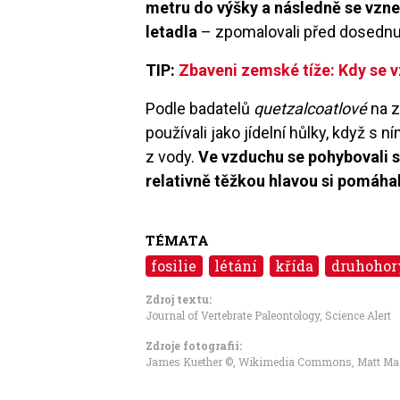
metru do výšky a následně se vzne
letadla
– zpomalovali před dosednutím
TIP:
Zbaveni zemské tíže: Kdy se v
Podle badatelů
quetzalcoatlové
na z
používali jako jídelní hůlky, když s 
z vody.
Ve vzduchu se pohybovali 
relativně těžkou hlavou si pomáhal
TÉMATA
fosilie
létání
křída
druhohor
Zdroj textu:
Journal of Vertebrate Paleontology
,
Science Alert
Zdroje fotografii:
James Kuether ©
,
Wikimedia Commons, Matt Ma