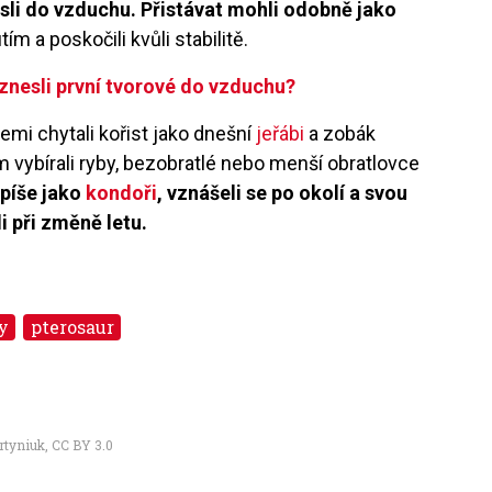
sli do vzduchu. Přistávat mohli odobně jako
 a poskočili kvůli stabilitě.
znesli první tvorové do vzduchu?
emi chytali kořist jako dnešní
jeřábi
a zobák
ním vybírali ryby, bezobratlé nebo menší obratlovce
spíše jako
kondoři
, vznášeli se po okolí a svou
i při změně letu.
y
pterosaur
rtyniuk
,
CC BY 3.0