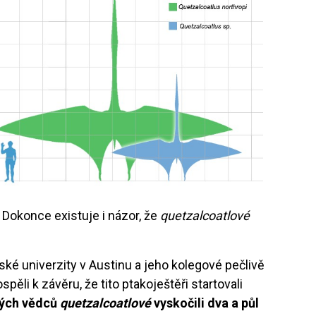
. Dokonce existuje i názor, že
quetzalcoatlové
ké univerzity v Austinu a jeho kolegové pečlivě
spěli k závěru, že tito ptakoještěři startovali
kých vědců
quetzalcoatlové
vyskočili dva a půl