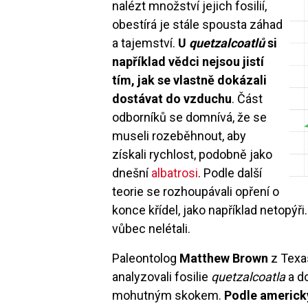
nalézt množství jejich fosilií,
obestírá je stále spousta záhad
a tajemství.
U
quetzalcoatlů
si
například vědci nejsou jistí
tím, jak se vlastně dokázali
dostávat do vzduchu
. Část
odborníků se domnívá, že se
museli rozeběhnout, aby
získali rychlost, podobně jako
dnešní
albatrosi
. Podle další
teorie se rozhoupávali opření o
konce křídel, jako například netopýři
vůbec nelétali.
Paleontolog
Matthew Brown
z Texas
analyzovali fosilie
quetzalcoatla
a do
mohutným skokem.
Podle americ