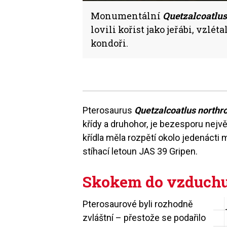
Monumentální
Quetzalcoatlus
lovili kořist jako jeřábi, vzl
kondoři.
Pterosaurus
Quetzalcoatlus northr
křídy a druhohor, je bezesporu nej
křídla měla rozpětí okolo jedenácti m
stíhací letoun JAS 39 Gripen.
Skokem do vzduch
Pterosaurové byli rozhodně
zvláštní – přestože se podařilo