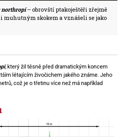
 northropi
– obrovští ptakoještěři zřejmě
étali muhutným skokem a vznášeli se jako
opi
, který žil těsně před dramatickým koncem
větším létajícím živočichem jakého známe. Jeho
etrů, což je o třetinu více než má například
u