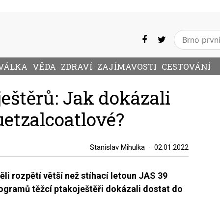
VÁLKA
VĚDA
ZDRAVÍ
ZAJÍMAVOSTI
CESTOVÁNÍ
ještěrů: Jak dokázali
uetzalcoatlové?
Stanislav Mihulka
02.01.2022
měli rozpětí větší než stíhací letoun JAS 39
ilogramů těžcí ptakoještěři dokázali dostat do