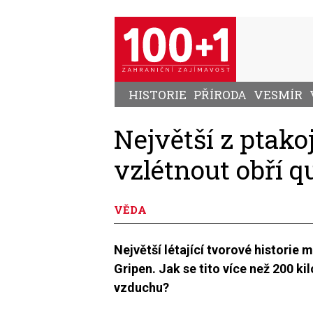
Přejít
k
hlavnímu
obsahu
HISTORIE
PŘÍRODA
VESMÍR
Největší z ptako
vzlétnout obří q
VĚDA
Největší létající tvorové historie 
Gripen. Jak se tito více než 200 k
vzduchu?