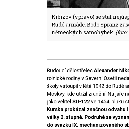
Kibizov (vpravo) se stal nejú
Rudé armádě, Bodo Spranz zase 
německých samohybek.
(foto:
Budoucí dělostřelec
Alexander Niko
rolnické rodiny v Severní Osetii ned
školy vstoupil v létě 1942 do Rudé 
Moskvy, kde utržil zranění. Na jaře n
jako velitel
SU-122
ve 1454. pluku 
Kurska prokázal značnou odvahu i
války 2. stupně. Podruhé se vyznam
do svazku IX. mechanizovaného s