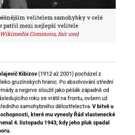
spěšnějším velitelem samohybky v celé
patřil mezi nejlepší velitele
Wikimedia Commons
,
fair use
)
lajevič Kibizov
(1912 až 2001) pocházel z
aleko gruzínských hranic. Po absolvování střední
armády a nejprve sloužil jako pěšák západně od
ásledujícího roku se vrátil na frontu, ovšem už
středního samohybného dělostřelectva.
V bitvě u
 schopnosti, které mu vynesly Řád vlastenecké
enal 4. listopadu 1943, kdy jeho pluk spadal
boru.