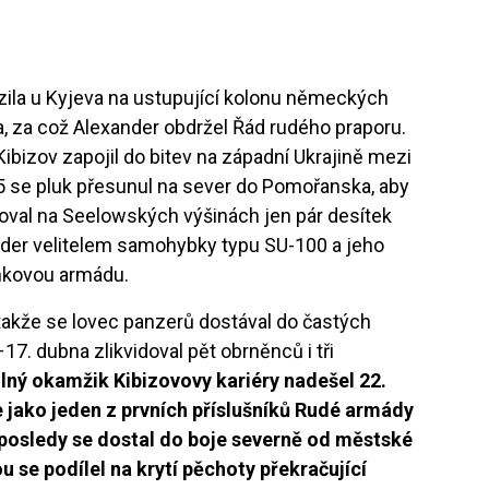
ila u Kyjeva na ustupující kolonu německých
la, za což Alexander obdržel Řád rudého praporu.
ibizov zapojil do bitev na západní Ukrajině mezi
 se pluk přesunul na sever do Pomořanska, aby
joval na Seelowských výšinách jen pár desítek
ander velitelem samohybky typu SU-100 a jeho
ankovou armádu.
, takže se lovec panzerů dostával do častých
17. dubna zlikvidoval pět obrněnců i tři
lný okamžik Kibizovovy kariéry nadešel 22.
jako jeden z prvních příslušníků Rudé armády
Naposledy se dostal do boje severně od městské
u se podílel na krytí pěchoty překračující