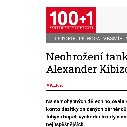
Přejít
k
hlavnímu
obsahu
HISTORIE
PŘÍRODA
VESMÍR
Neohrožení tank
Alexander Kibiz
VÁLKA
Na samohybných dělech bojovala řad
konto desítky zničených obrněnců n
tuhých bojích východní fronty a ná
nejúspěšnějších.