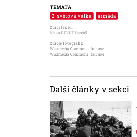
TÉMATA
2. světová válka
armáda
Zdroj textu:
Válka REVUE Speciál
Zdroje fotografii:
Wikimedia Commons
,
fair use
Wikimedia Commons
,
fair use
Další články v sekci
Image