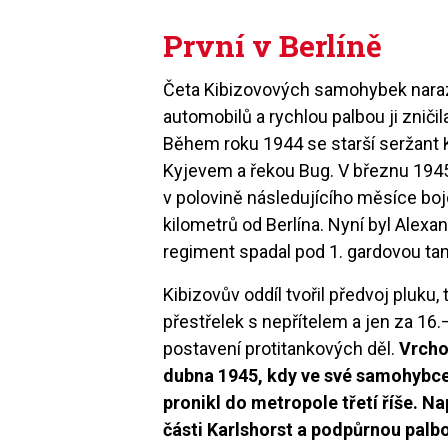
První v Berlíně
Četa Kibizovových samohybek naraz
automobilů a rychlou palbou ji zniči
Během roku 1944 se starší seržant K
Kyjevem a řekou Bug. V březnu 1945
v polovině následujícího měsíce bo
kilometrů od Berlína. Nyní byl Alex
regiment spadal pod 1. gardovou t
Kibizovův oddíl tvořil předvoj pluku
přestřelek s nepřítelem a jen za 16.–
postavení protitankových děl.
Vrcho
dubna 1945, kdy ve své samohybce 
pronikl do metropole třetí říše. 
části Karlshorst a podpůrnou palbo