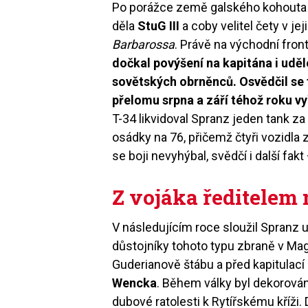
Po porážce země galského kohouta 
děla
StuG III
a coby velitel čety v je
Barbarossa
. Právě na východní fron
dočkal povýšení na kapitána i uděl
sovětských obrněnců. Osvědčil se t
přelomu srpna a září téhož roku vy
T-34 likvidoval Spranz jeden tank za
osádky na 76, přičemž čtyři vozidla z
se boji nevyhýbal, svědčí i další fak
Z vojáka ředitelem
V následujícím roce sloužil Spranz 
důstojníky tohoto typu zbraně v Mag
Guderianově štábu a před kapitulací
Wencka
. Během války byl dekorov
dubové ratolesti k Rytířskému kříži.