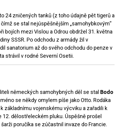
to 24 zničených tanků (z toho údajně pět tigerů a
ěl, čímž se stal nejúspěšnějším „samohybkovým“
i bojích mezi Vislou a Odrou obdržel 31. května
rdiny SSSR. Po odchodu z armády žil v
dil sanatorium až do svého odchodu do penze v
a strávil v rodné Severní Osetii.
eliteli německých samohybných děl se stal
Bodo
 jméno se někdy omylem píše jako Otto. Rodáka
 k základnímu vojenskému výcviku a zařadili k
l ve 12. dělostřeleckém pluku. Úspěšně prošel
šarži poručíka se zúčastnil invaze do Francie.