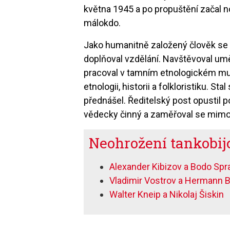
května 1945 a po propuštění začal n
málokdo.
Jako humanitně založený člověk se t
doplňoval vzdělání. Navštěvoval u
pracoval v tamním etnologickém mu
etnologii, historii a folkloristiku. S
přednášel. Ředitelský post opustil 
vědecky činný a zaměřoval se mimo
Neohrožení tankobij
Alexander Kibizov a Bodo Spr
Vladimir Vostrov a Hermann B
Walter Kneip a Nikolaj Šiskin