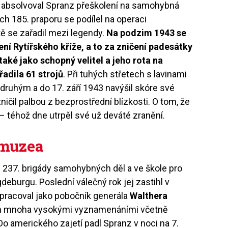
absolvoval Spranz přeškolení na samohybná
jich 185. praporu se podílel na operaci
tě se zařadil mezi legendy.
Na podzim 1943 se
ení Rytířského kříže, a to za zničení padesátky
aké jako schopný velitel a jeho rota na
řadila 61 strojů
. Při tuhých střetech s lavinami
 druhým a do 17. září 1943 navýšil skóre své
ničil palbou z bezprostřední blízkosti. O tom, že
t – téhož dne utrpěl své už deváté zranění.
 muzea
u 237. brigády samohybných děl a ve škole pro
deburgu. Poslední válečný rok jej zastihl v
 pracoval jako pobočník generála
Walthera
án mnoha vysokými vyznamenáními včetně
 Do amerického zajetí padl Spranz v noci na 7.