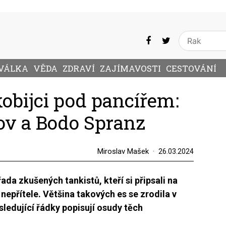
VÁLKA
VĚDA
ZDRAVÍ
ZAJÍMAVOSTI
CESTOVÁNÍ
obijci pod pancířem:
ov a Bodo Spranz
Miroslav Mašek
26.03.2024
a zkušených tankistů, kteří si připsali na
epřítele. Většina takových es se zrodila v
sledující řádky popisují osudy těch