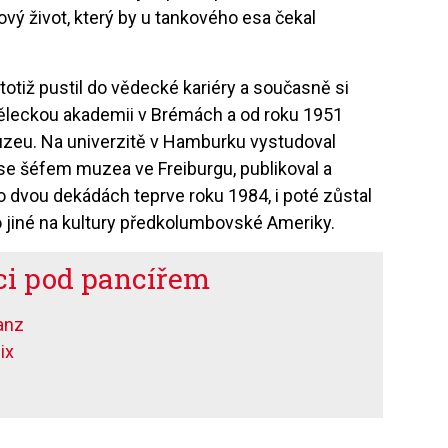
ový život, který by u tankového esa čekal
otiž pustil do vědecké kariéry a současně si
měleckou akademii v Brémách a od roku 1951
zeu. Na univerzitě v Hamburku vystudoval
tal se šéfem muzea ve Freiburgu, publikoval a
po dvou dekádách teprve roku 1984, i poté zůstal
 jiné na kultury předkolumbovské Ameriky.
ci pod pancířem
anz
ix