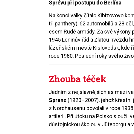
Sprévu při postupu do Berlína
.
Na konci války čítalo Kibizovovo kon
tři panthery), 62 automobilů a 28 d
esem Rudé armády. Za své výkony př
1945 Leninův řád a Zlatou hvězdu h
lázeňském městě Kislovodsk, kde ří
roce 1980. Poslední roky svého život
Zhouba téček
Jedním z nejslavnějších es mezi v
Spranz
(1920–2007), jehož křestní
z Nordhausenu povolali v roce 1938
artilerii. Při útoku na Polsko slouži
důstojnickou školou v Jüteborgu a v 