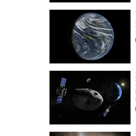
Image
Image
Image