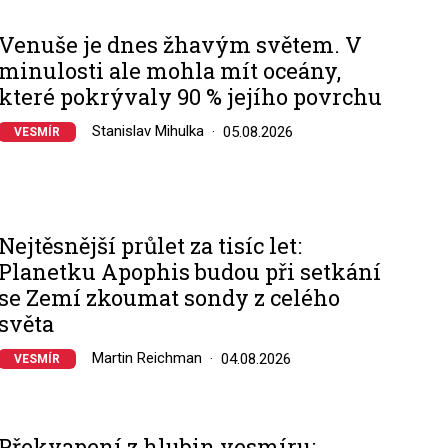
Venuše je dnes žhavým světem. V
minulosti ale mohla mít oceány,
které pokrývaly 90 % jejího povrchu
Stanislav Mihulka
05.08.2026
VESMÍR
Nejtěsnější průlet za tisíc let:
Planetku Apophis budou při setkání
se Zemí zkoumat sondy z celého
světa
Martin Reichman
04.08.2026
VESMÍR
Překvapení z hlubin vesmíru: