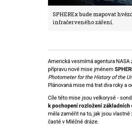
SPHEREx bude mapovat hvězdy 
infračerveného záření.
Americká vesmírná agentura NASA za
přípravu nové mise jménem
SPHER
Photometer for the History of the Un
Plánovaná mise má trat dva roky a o
Cíle této mise jsou velkorysé - so
k pochopení rozložení základních
měla zaměřit na to, jak jsou vlastně 
časté v Mléčné dráze.