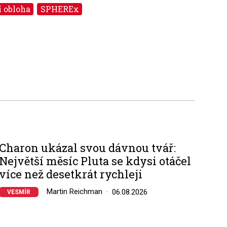
í obloha
SPHEREx
Charon ukázal svou dávnou tvář:
Největší měsíc Pluta se kdysi otáčel
více než desetkrát rychleji
Martin Reichman
06.08.2026
VESMÍR