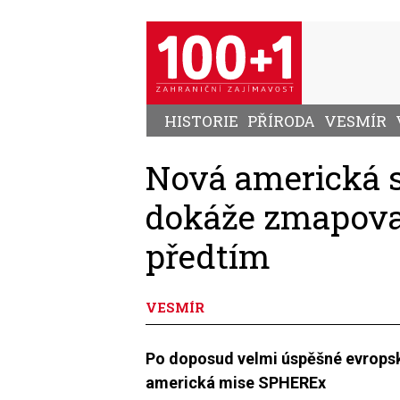
Přejít
k
hlavnímu
obsahu
HISTORIE
PŘÍRODA
VESMÍR
Nová americká
dokáže zmapovat
předtím
VESMÍR
Po doposud velmi úspěšné evrops
americká mise SPHEREx