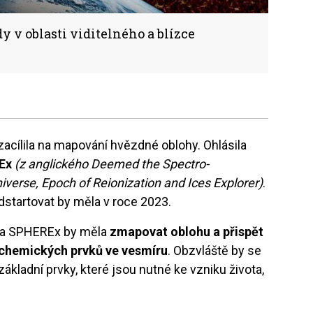
v oblasti viditelného a blízce
cílila na mapování hvězdné oblohy. Ohlásila
Ex
(z anglického Deemed the Spectro-
iverse, Epoch of Reionization and Ices Explorer)
.
dstartovat by měla v roce 2023.
nda SPHEREx by měla
zmapovat oblohu a přispět
 chemických prvků ve vesmíru
. Obzvláště by se
základní prvky, které jsou nutné ke vzniku života,