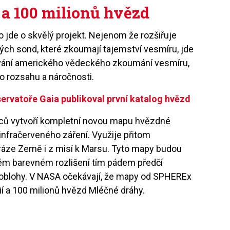
 a 100 milionů hvězd
 jde o skvělý projekt. Nejenom že rozšiřuje
ých sond, které zkoumají tajemství vesmíru, jde
vání amerického vědeckého zkoumání vesmíru,
o rozsahu a náročnosti.
ervatoře Gaia publikoval první katalog hvězd
ů vytvoří kompletní novou mapu hvězdné
e infračerveného záření. Využije přitom
dráze Země i z misí k Marsu. Tyto mapy budou
ém barevném rozlišení tím pádem předčí
oblohy. V NASA očekávají, že mapy od SPHEREx
í a 100 milionů hvězd Mléčné dráhy.