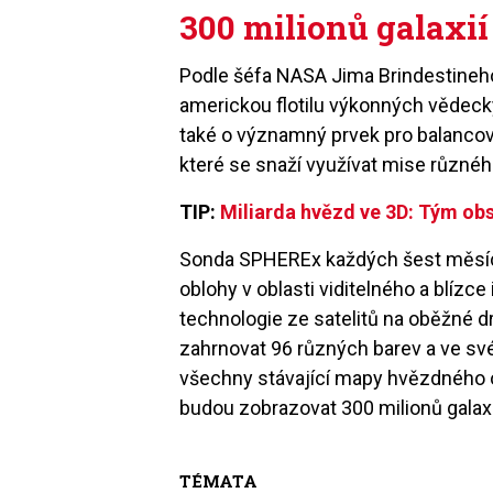
300 milionů galaxií
Podle šéfa NASA Jima Brindestineho
americkou flotilu výkonných vědeck
také o významný prvek pro balanco
které se snaží využívat mise různéh
TIP:
Miliarda hvězd ve 3D: Tým obs
Sonda SPHEREx každých šest měsíc
oblohy v oblasti viditelného a blízc
technologie ze satelitů na oběžné 
zahrnovat 96 různých barev a ve sv
všechny stávající mapy hvězdného 
budou zobrazovat 300 milionů galaxi
TÉMATA