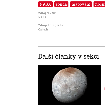
NASA
sonda
mapování
nočn
Zdroj textu:
NASA
Zdroje fotografii:
Caltech
Další články v sekci
Image