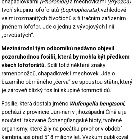
chapadlovkami
(Phoronida)
a mechovkami
(Bryozoa)
tvoří skupinu lofoforátů
(Lophophorata)
, vzhledově
velmi rozmanitých živočichů s filtračním zařízením
jménem lofofor. Jde o jednu z vývojových linií
„prvoústých“.
Mezinárodní tým odborníků nedávno objevil
pozoruhodnou fosilii, která by mohla být předkem
všech lofoforátů.
Sdílí totiž některé znaky
ramenonožců, chapadlovek i mechovek. Jde o
bizarního obrněného „červa“ se spoustou štětin, který
je zároveň blízký fosilní skupině tommotiidů.
Fosilie, která dostala jméno
Wufengella bengtsoni
,
pochází z provincie Jün-nan v jihozápadní Číně a je
součástí takzvané Čchengťiangské bioty, tvořené
organismy, které žily na počátku prvohor v období
kambria, asi před 518 miliony let. Výzkum publikoval