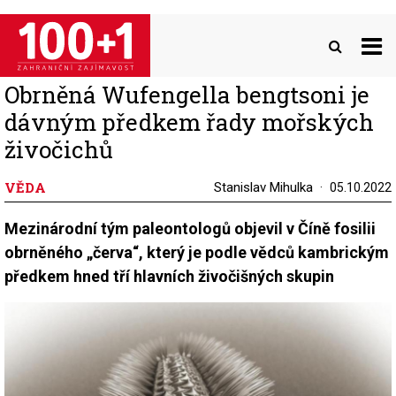
Přejít
k
hlavnímu
obsahu
Obrněná Wufengella bengtsoni je
dávným předkem řady mořských
živočichů
VĚDA
Stanislav Mihulka
05.10.2022
Mezinárodní tým paleontologů objevil v Číně fosilii
obrněného „červa“, který je podle vědců kambrickým
předkem hned tří hlavních živočišných skupin