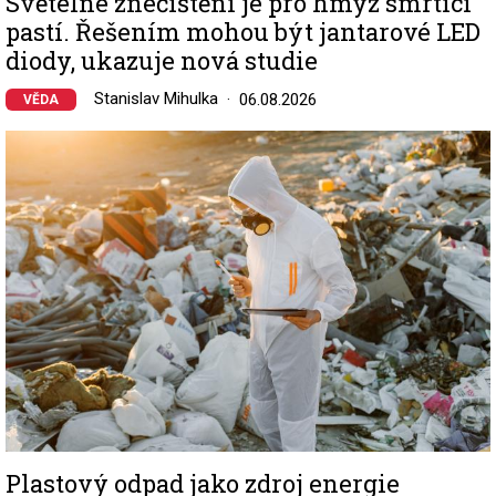
Světelné znečištění je pro hmyz smrtící
pastí. Řešením mohou být jantarové LED
diody, ukazuje nová studie
Stanislav Mihulka
06.08.2026
VĚDA
Image
Plastový odpad jako zdroj energie