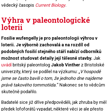
vědecký časopis
Current Biology
.
Výhra v paleontologické
loterii
Fosilie wufengelly je pro paleontologii výhrou v
loterii. Je výborně zachovalá a na rozdíl od
podobných fosilií stejného stáří nabízí odborníků
možnost studovat detaily její tělesné stavby.
Jak
uvádí
britský paleontolog
Jakob Vinther
z Bristolské
univerzity, který se podílel na výzkumu: „
V hospodě
jsme se často bavili o tom, že jednoho dne najdeme
právě takového tommotiida.
“ Nakonec se to vědcům
skutečně podařilo.
Badatelé sice již dříve předpověděli, jak zhruba by měl
předek lofoforátů vypadat, některé věci je ale přesto