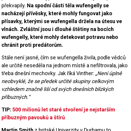
překvapily.
Na spodní části těla wufengelly se
nacházejí přívěsky, které mohly fungovat jako
přísavky, kterými se wufengella držela na útesu ve
vlnách. Zvláštní jsou i dlouhé štětiny na bocích
wufengelly, které mohly detekovat potravu nebo
chránit proti predátorům.
Stále není jasné, čím se wufengella živila, podle vědců
ale určitě neseděla na jednom místě a nefiltrovala, jako
třeba dnešní mechovky. Jak říká Vinther: „
Není úplně
neobvyklé, že se předek určité skupiny celkovým
vzhledem značně liší od svých dnešních blízkých
příbuzných.“
TIP:
500 milionů let staré stvoření je nejstarším
příbuzným pavouků a štírů
Martin Smith
z britské Univerzity v Durhamu to