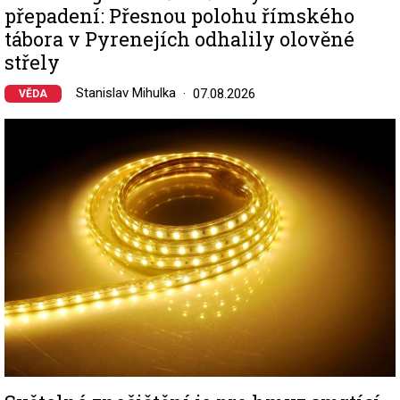
přepadení: Přesnou polohu římského
tábora v Pyrenejích odhalily olověné
střely
Stanislav Mihulka
07.08.2026
VĚDA
Image