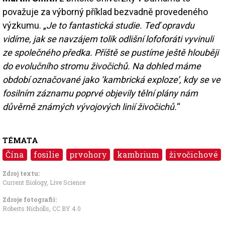
považuje za výborný příklad bezvadně provedeného
výzkumu. „
Je to fantastická studie. Teď opravdu
vidíme, jak se navzájem tolik odlišní lofoforáti vyvinuli
ze společného předka.
Příště se pustíme ještě hlouběji
do evolučního stromu živočichů. Na dohled máme
období označované jako ‘kambrická exploze’, kdy se ve
fosilním záznamu poprvé objevily tělní plány nám
důvěrně známých vývojových linií živočichů.
“
TÉMATA
Čína
fosilie
prvohory
kambrium
živočichové
Zdroj textu:
Current Biology
,
Live Science
Zdroje fotografii:
Roberts Nicholls
,
CC BY 4.0