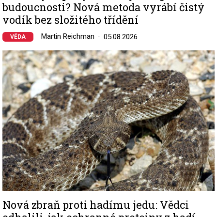
budoucnosti? Nová metoda vyrábí čistý
vodík bez složitého třídění
Martin Reichman
05.08.2026
VĚDA
Image
Nová zbraň proti hadímu jedu: Vědci