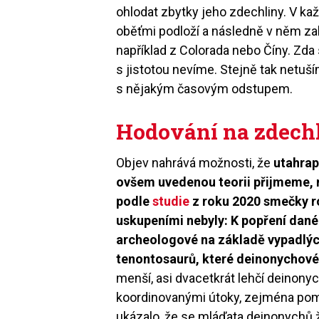
ohlodat zbytky jeho zdechliny. V kaž
oběťmi podloží a následně v něm za
například z Colorada nebo Číny. Zd
s jistotou nevíme. Stejně tak netuš
s nějakým časovým odstupem.
Hodování na zdech
Objev nahrává možnosti, že
utahrap
ovšem uvedenou teorii přijmeme, m
podle
studie
z roku 2020 smečky 
uskupeními nebyly: K popření dané
archeologové na základě vypadlých
tenontosaurů, které deinonychové n
menší, asi dvacetkrát lehčí deinon
koordinovanými útoky, zejména pom
ukázalo, že se mláďata deinonychů ž