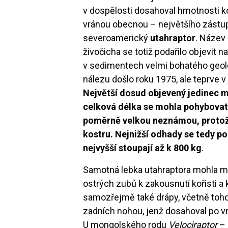
v dospělosti dosahoval hmotnosti ko
vránou obecnou – největšího zástu
severoamerický
utahraptor
. Název 
živočicha se totiž podařilo objevit
v sedimentech velmi bohatého geol
nálezu došlo roku 1975, ale teprve v
Největší dosud objevený jedinec m
celková délka se mohla pohybovat
poměrně velkou neznámou, protož
kostru. Nejnižší odhady se tedy p
nejvyšší stoupají až k 800 kg
.
Samotná lebka utahraptora mohla měř
ostrých zubů k zakousnutí kořisti a 
samozřejmě také drápy, včetně toh
zadních nohou, jenž dosahoval po vn
U mongolského rodu
Velociraptor
– 