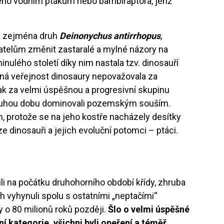
ného vodním ptákům nebo bambiraptora, jenž
a zejména druh
Deinonychus antirrhopus
,
atelům změnit zastaralé a mylné názory na
inulého století díky nim nastala tzv. dinosauří
rná veřejnost dinosaury nepovažovala za
k za velmi úspěšnou a progresivní skupinu
dlouhou dobu dominovali pozemským souším.
, protože se na jeho kostře nacházely desítky
e dinosauři a jejich evoluční potomci – ptáci.
li na počátku druhohorního období křídy, zhruba
ch vyhynuli spolu s ostatními „neptačími“
 o 80 milionů roků později.
Šlo o velmi úspěšné
í kategorie, všichni byli opeření a téměř