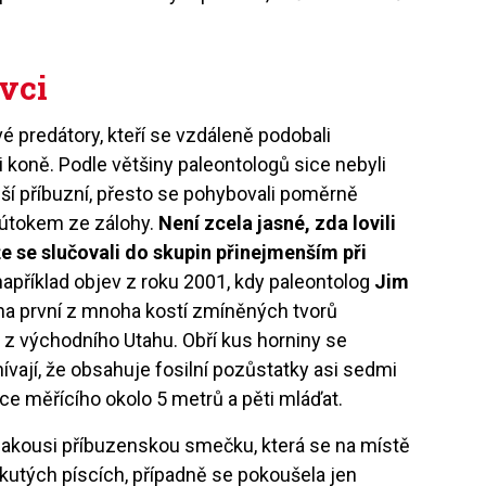
vci
vé predátory, kteří se vzdáleně podobali
koně. Podle většiny paleontologů sice nebyli
enší příbuzní, přesto se pohybovali poměrně
 útokem ze zálohy.
Není zcela jasné, zda lovili
e se slučovali do skupin přinejmenším při
apříklad objev z roku 2001, kdy paleontolog
Jim
na první z mnoha kostí zmíněných tvorů
z východního Utahu. Obří kus horniny se
vají, že obsahuje fosilní pozůstatky asi sedmi
ce měřícího okolo 5 metrů a pěti mláďat.
o jakousi příbuzenskou smečku, která se na místě
ekutých píscích, případně se pokoušela jen