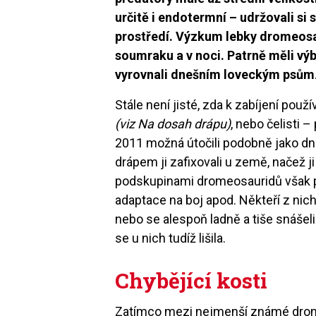
určitě i endotermní – udržovali si
prostředí. Výzkum lebky dromeosau
soumraku a v noci. Patrně měli výb
vyrovnali dnešním loveckým psům
Stále není jisté, zda k zabíjení použí
(viz Na dosah drápu)
, nebo čelisti 
2011 možná útočili podobně jako dneš
drápem ji zafixovali u země, načež ji
podskupinami dromeosauridů však pano
adaptace na boj apod. Někteří z nich p
nebo se alespoň ladně a tiše snášeli
se u nich tudíž lišila.
Chybějící kosti
Zatímco mezi nejmenší známé drome