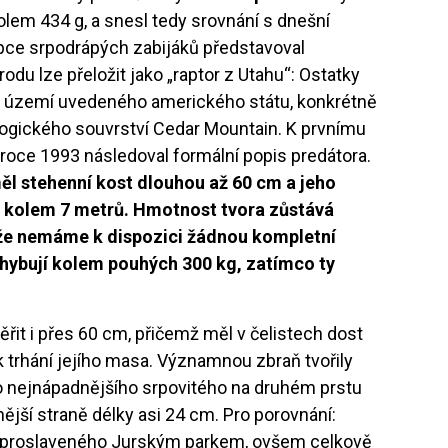
lem 434 g, a snesl tedy srovnání s dnešní
pce srpodrápých zabijáků představoval
rodu lze přeložit jako „raptor z Utahu“: Ostatky
 na území uvedeného amerického státu, konkrétně
ogického souvrství Cedar Mountain. K prvnímu
 roce 1993 následoval formální popis predátora.
ěl stehenní kost dlouhou až 60 cm a jeho
 kolem 7 metrů. Hmotnost tvora zůstává
e nemáme k dispozici žádnou kompletní
ohybují kolem pouhých 300 kg, zatímco ty
it i přes 60 cm, přičemž měl v čelistech dost
k trhání jejího masa. Významnou zbraň tvořily
o nejnápadnějšího srpovitého na druhém prstu
ější straně délky asi 24 cm. Pro porovnání:
proslaveného Jurským parkem, ovšem celkově