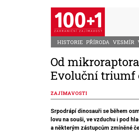
Přejít
k
hlavnímu
obsahu
HISTORIE
PŘÍRODA
VESMÍR
Od mikroraptora
Evoluční triumf
ZAJÍMAVOSTI
Srpodrápí dinosauři se během osmd
lovu na souši, ve vzduchu i pod h
a některým zástupcům zmíněné čele