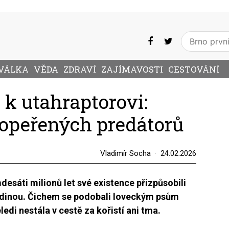
VÁLKA
VĚDA
ZDRAVÍ
ZAJÍMAVOSTI
CESTOVÁNÍ
 k utahraptorovi:
 opeřených predátorů
Vladimír Socha
24.02.2026
esáti milionů let své existence přizpůsobili
ladinou. Čichem se podobali loveckým psům
di nestála v cestě za kořistí ani tma.