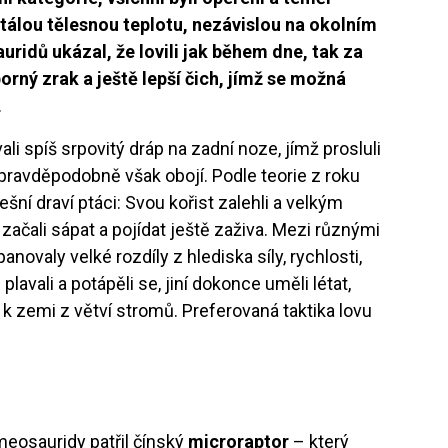
 stálou tělesnou teplotu, nezávislou na okolním
ridů ukázal, že lovili jak během dne, tak za
orný zrak a ještě lepší čich, jímž se možná
.
vali spíš srpovitý dráp na zadní noze, jímž prosluli
– pravděpodobně však obojí. Podle teorie z roku
ní draví ptáci: Svou kořist zalehli a velkým
 začali sápat a pojídat ještě zaživa. Mezi různými
valy velké rozdíly z hlediska síly, rychlosti,
lavali a potápěli se, jiní dokonce uměli létat,
 k zemi z větví stromů. Preferovaná taktika lovu
osauridy patřil čínský
microraptor
– který