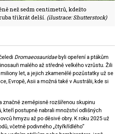
éně než sedm centimetrů, kdežto
uba třikrát delší.
(ilustrace: Shutterstock)
 čeledi
Dromaeosauridae
byli opeření a ptákům
inosauři malého až středně velkého vzrůstu. Žili
 miliony let, a jejich zkamenělé pozůstatky už se
ice, Evropě, Asii a možná také v Austrálii, kde si
cí a značně zeměpisně rozšířenou skupinu
 kteří postupně nabrali množství odlišných
ovců hmyzu až po děsivé obry. K roku 2025 už
odů, včetně podivného „čtyřkřídlého“