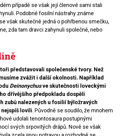
dém případě se však její členové sami stali
hynuli. Podobné fosilní nástrahy známe
a se však skutečně jedná o pohřbenou smečku,
íme, zda tam dravci zahynuli společně, nebo
lině
toři představovali společenské tvory. Než
usíme zvážit i další okolnosti. Například
rodu
Deinonychus
ve skutečnosti loveckými
ho dřívějšího předpokladu dospěli
 zubů nalezených u fosilií býložravých
ejspíš lovili
. Původně se soudilo, že mnohem
ychové udolali tenontosaura postupnými
ocí svých srpovitých drápů. Nově se však
ivila zcela jinou potravou a rozhodně se