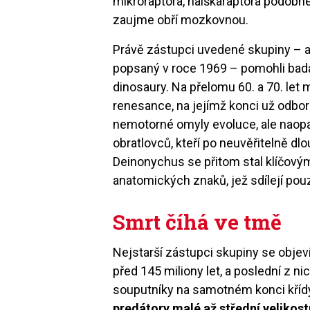
mikroraptora, halškaraptora podob
zaujme obří mozkovnou.
Právě zástupci uvedené skupiny – 
popsaný v roce 1969 – pomohli bad
dinosaury. Na přelomu 60. a 70. let m
renesance, na jejímž konci už odbo
nemotorné omyly evoluce, ale naopa
obratlovců, kteří po neuvěřitelně 
Deinonychus se přitom stal klíčovým
anatomických znaků, jež sdílejí pouz
Smrt číhá ve tmě
Nejstarší zástupci skupiny se objevi
před 145 miliony let, a poslední z ni
souputníky na samotném konci křídy
predátory malé až střední velikostn