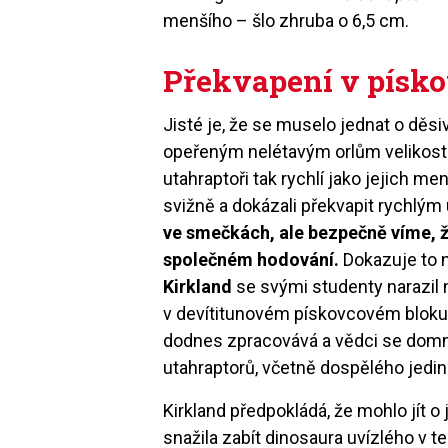
menšího – šlo zhruba o 6,5 cm.
Překvapení v písko
Jisté je, že se muselo jednat o děsi
opeřeným nelétavým orlům velikosti 
utahraptoři tak rychlí jako jejich m
svižně a dokázali překvapit rychlým
ve smečkách, ale bezpečně víme, ž
společném hodování.
Dokazuje to n
Kirkland
se svými studenty narazil 
v devítitunovém pískovcovém bloku 
dodnes zpracovává a vědci se domní
utahraptorů, včetně dospělého jedin
Kirkland předpokládá, že mohlo jít 
snažila zabít dinosaura uvízlého v t