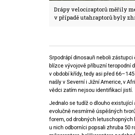
Drápy velociraptorů měřily m
v případě utahraptorů byly zhr
Srpodrápí dinosauři neboli zástupci
blízce vývojově příbuzní teropodní d
v období křídy, tedy asi před 66–145
našly v Severní i Jižní Americe, v Afr
vědci zatím nejsou identifikací jistí.
Jednalo se tudíž o dlouho existují
evolučně nesmírně úspěšných tvorů,
forem, od drobných letuschopných l
u nich odborníci popsali zhruba 50 r