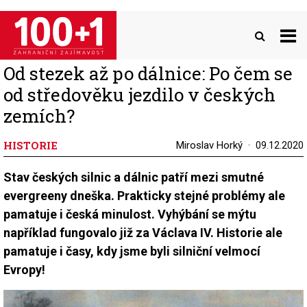
Přejít
k
hlavnímu
obsahu
Od stezek až po dálnice: Po čem se
od středověku jezdilo v českých
zemích?
HISTORIE
Miroslav Horký
09.12.2020
Stav českých silnic a dálnic patří mezi smutné
evergreeny dneška. Prakticky stejné problémy ale
pamatuje i česká minulost. Vyhýbání se mýtu
například fungovalo již za Václava IV. Historie ale
pamatuje i časy, kdy jsme byli silniční velmocí
Evropy!