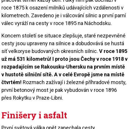
roce 1875 k osazení milníků udávajících vzdálenosti v
kilometrech. Zavedeno je i válcování silnic a první parní
válec vyráží na cesty v roce 1895 na Náchodsku.
Koncem století se situace zlepšuje, staré nezpevněné
cesty jsou upraveny na silnice a dobudovává se hustá
síť velkoryse budovaných okresních silnic.
V roce 1895
už má 531 kilometrů! I proto jsou Čechy v roce 1918 v
rozpadajícím se Rakousku-Uhersku na prvním místě
v hustotě silniční sítě. A v celé Evropě jsme na místě
čtvrtém!
Rozmach zažívají i železné příhradové mosty,
první betonový most je pak vybudován v roce 1896
přes Rokytku v Praze-Libni.
Finišery i asfalt
První světová válka opět zanechala cesty