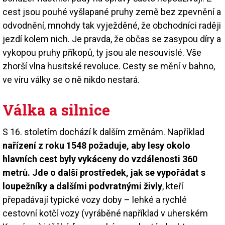
cest jsou pouhé vyšlapané pruhy země bez zpevnění a
odvodnění, mnohdy tak vyježděné, že obchodníci raději
jezdí kolem nich. Je pravda, že občas se zasypou díry a
vykopou pruhy příkopů, ty jsou ale nesouvislé. Vše
zhorší vlna husitské revoluce. Cesty se mění v bahno,
ve víru války se o ně nikdo nestará.
Válka a silnice
S 16. stoletím dochází k dalším změnám. Například
nařízení z roku 1548 požaduje, aby lesy okolo
hlavních cest byly vykáceny do vzdálenosti 360
metrů. Jde o další prostředek, jak se vypořádat s
loupežníky a dalšími podvratnými živly
, kteří
přepadávají typické vozy doby – lehké a rychlé
cestovní kotčí vozy (vyráběné například v uherském