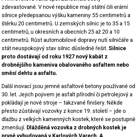
zdevastované. V nové republice mají státní čili erární
silnice předepsanou výšku kameniny 55 centimetrů a
štěrku 20 centimetrů. U zemských silnic je to 35 a 15
centimetrů, u okresních a obecních 25 až 20 a 10
centimetrů. Růst automobilové dopravy nutí silničáře a
stát neuspokojivý stav silnic důsledně řešit.
Silnice
proto dostávají od roku 1927 nový kabát z
drobnějšího kameniva obalovaného asfaltem nebo
směsí dehtu a asfaltu.
Další inovací jsou jemné asfaltové betony používané od
30. let. Jejich pojivem je asfalt přírodní či petrolejový a
pokládají je nové stroje – takzvané finišery. Někde
přesto zůstávají vozovky z konce 19. století – jde o
dlažbu z velkých kamenných kostek, které se postupně
zmenšují.
Dlážděná vozovka z drobných kostek je
prvně vybudovaná v Karlových Varech. A