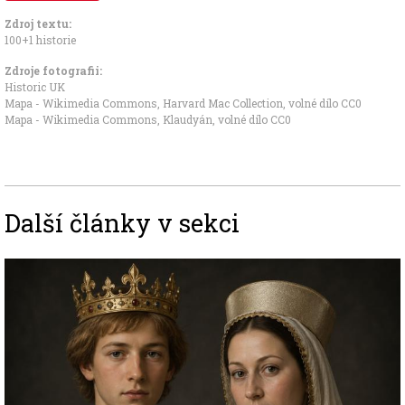
Zdroj textu:
100+1 historie
Zdroje fotografii:
Historic UK
Mapa - Wikimedia Commons, Harvard Mac Collection
,
volné dílo CC0
Mapa - Wikimedia Commons, Klaudyán
,
volné dílo CC0
Další články v sekci
Image