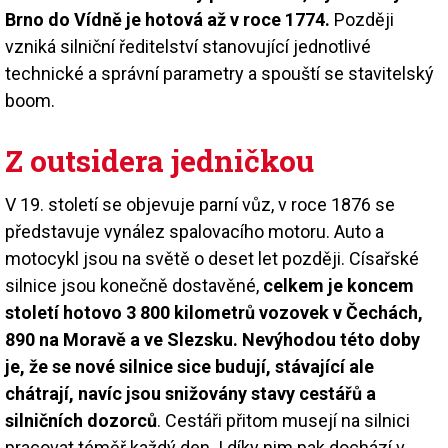
Brno do Vídně je hotová až v roce 1774.
Později
vzniká silniční ředitelství stanovující jednotlivé
technické a správní parametry a spouští se stavitelský
boom.
Z outsidera jedničkou
V 19. století se objevuje parní vůz, v roce 1876 se
představuje vynález spalovacího motoru. Auto a
motocykl jsou na světě o deset let později. Císařské
silnice jsou konečně dostavěné,
celkem je koncem
století hotovo 3 800 kilometrů vozovek v Čechách,
890 na Moravě a ve Slezsku. Nevýhodou této doby
je, že se nové silnice sice budují, stávající ale
chátrají, navíc jsou snižovány stavy cestářů a
silničních dozorců
. Cestáři přitom musejí na silnici
pracovat téměř každý den. I díky nim pak dochází v