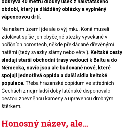
odkrývá 40 metrů dlouhý úsek z halštatského
období, který je dlážděný oblázky a vyplněný
vápencovou drtí.
Na našem území jde ale o výjimku. Koně museli
zdolávat spíše jen obyčejné stezky vysekané v
poříčních porostech, někde překládané dřevěnými
hatěmi (tedy svazky slámy nebo větví).
Keltské cesty
sledují starší obchodní trasy vedoucí k Baltu a do
Německa, navíc jsou ale budované nové, které
spojují jednotlivá oppida a další sídla keltské
populace
. Třeba hrazanské oppidum ve středních
Čechách z nejmladší doby laténské disponovalo
cestou zpevněnou kameny a upravenou drobným
štěrkem.
Honosný název, ale…