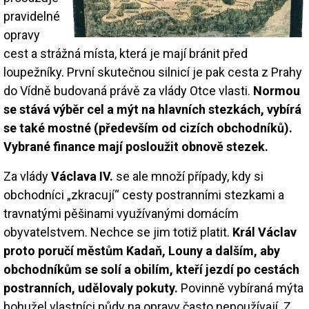
pravidelné
opravy
cest a strážná místa, která je mají bránit před
loupežníky. První skutečnou silnicí je pak cesta z Prahy
do Vídně budovaná právě za vlády Otce vlasti.
Normou
se stává výběr cel a mýt na hlavních stezkách, vybírá
se také mostné (především od cizích obchodníků).
Vybrané finance mají posloužit obnově stezek.
Za vlády
Václava IV.
se ale množí případy, kdy si
obchodníci „zkracují“ cesty postranními stezkami a
travnatými pěšinami využívanými domácím
obyvatelstvem. Nechce se jim totiž platit.
Král Václav
proto poručí městům Kadaň, Louny a dalším, aby
obchodníkům se solí a obilím, kteří jezdí po cestách
postranních, udělovaly pokuty.
Povinně vybíraná mýta
bohužel vlastníci půdy na opravy často nepoužívají. Z