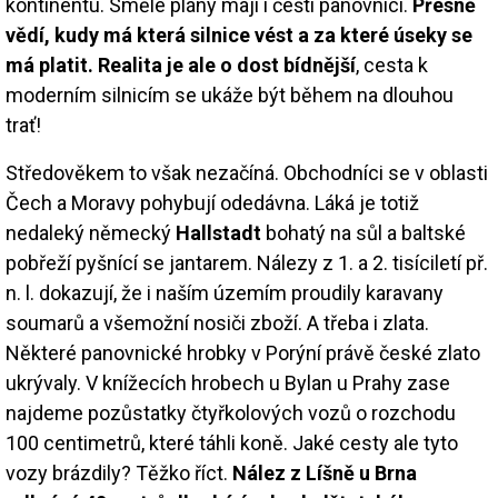
kontinentu. Smělé plány mají i čeští panovníci.
Přesně
vědí, kudy má která silnice vést a za které úseky se
má platit. Realita je ale o dost bídnější
, cesta k
moderním silnicím se ukáže být během na dlouhou
trať!
Středověkem to však nezačíná. Obchodníci se v oblasti
Čech a Moravy pohybují odedávna. Láká je totiž
nedaleký německý
Hallstadt
bohatý na sůl a baltské
pobřeží pyšnící se jantarem. Nálezy z 1. a 2. tisíciletí př.
n. l. dokazují, že i naším územím proudily karavany
soumarů a všemožní nosiči zboží. A třeba i zlata.
Některé panovnické hrobky v Porýní právě české zlato
ukrývaly. V knížecích hrobech u Bylan u Prahy zase
najdeme pozůstatky čtyřkolových vozů o rozchodu
100 centimetrů, které táhli koně. Jaké cesty ale tyto
vozy brázdily? Těžko říct.
Nález z Líšně u Brna