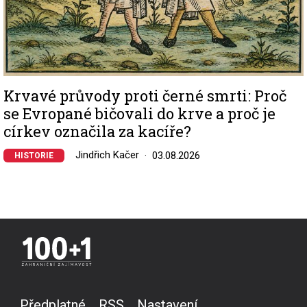
Krvavé průvody proti černé smrti: Proč
se Evropané bičovali do krve a proč je
církev označila za kacíře?
Jindřich Kačer
03.08.2026
HISTORIE
Předplatné
RSS
Nastavení