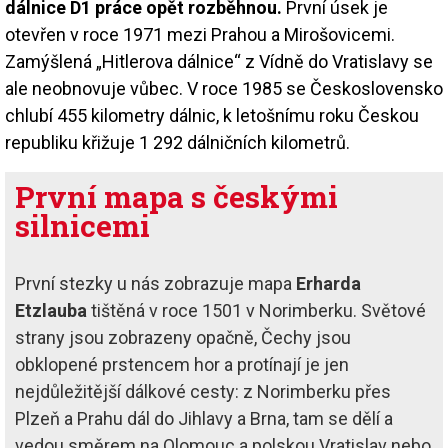
dálnice D1 práce opět rozběhnou.
První úsek je
otevřen v roce 1971 mezi Prahou a Mirošovicemi.
Zamýšlená „Hitlerova dálnice“ z Vídně do Vratislavy se
ale neobnovuje vůbec. V roce 1985 se Československo
chlubí 455 kilometry dálnic, k letošnímu roku Českou
republiku křižuje 1 292 dálničních kilometrů.
První mapa s českými
silnicemi
První stezky u nás zobrazuje mapa
Erharda
Etzlauba
tištěná v roce 1501 v Norimberku. Světové
strany jsou zobrazeny opačně, Čechy jsou
obklopené prstencem hor a protínají je jen
nejdůležitější dálkové cesty: z Norimberku přes
Plzeň a Prahu dál do Jihlavy a Brna, tam se dělí a
vedou směrem na Olomouc a polskou Vratislav nebo