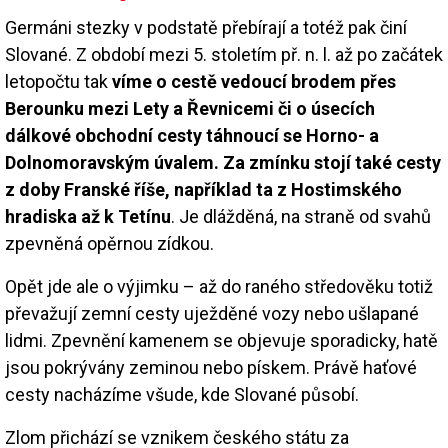
Germáni stezky v podstatě přebírají a totéž pak činí
Slované. Z období mezi 5. stoletím př. n. l. až po začátek
letopočtu tak
víme o cestě vedoucí brodem přes
Berounku mezi Lety a Řevnicemi či o úsecích
dálkové obchodní cesty táhnoucí se Horno- a
Dolnomoravským úvalem. Za zmínku stojí také cesty
z doby Franské říše, například ta z Hostimského
hradiska až k Tetínu
. Je dlážděná, na straně od svahů
zpevněná opěrnou zídkou.
Opět jde ale o výjimku – až do raného středověku totiž
převažují zemní cesty uježděné vozy nebo ušlapané
lidmi. Zpevnění kamenem se objevuje sporadicky, hatě
jsou pokrývány zeminou nebo pískem. Právě haťové
cesty nacházíme všude, kde Slované působí.
Zlom přichází se vznikem českého státu za