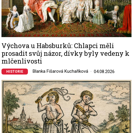
Výchova u Habsburků: Chlapci měli
prosadit svůj názor, dívky byly vedeny k
mlčenlivosti
Blanka Fišarová Kuchaříková
04.08.2026
HISTORIE
Image