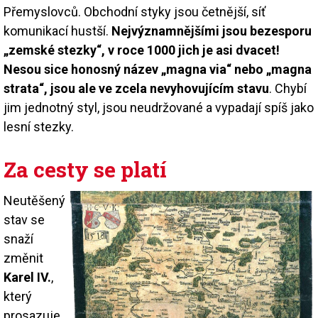
Přemyslovců. Obchodní styky jsou četnější, síť
komunikací hustší.
Nejvýznamnějšími jsou bezesporu
„zemské stezky“, v roce 1000 jich je asi dvacet!
Nesou sice honosný název „magna via“ nebo „magna
strata“, jsou ale ve zcela nevyhovujícím stavu
. Chybí
jim jednotný styl, jsou neudržované a vypadají spíš jako
lesní stezky.
Za cesty se platí
Neutěšený
stav se
snaží
změnit
Karel IV.
,
který
prosazuje